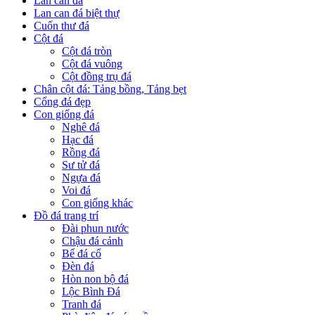
Lan can đá
Lan can đá biệt thự
Cuốn thư đá
Cột đá
Cột đá tròn
Cột đá vuông
Cột đồng trụ đá
Chân cột đá: Tảng bồng, Tảng bẹt
Cổng đá đẹp
Con giống đá
Nghê đá
Hạc đá
Rồng đá
Sư tử đá
Ngựa đá
Voi đá
Con giống khác
Đồ đá trang trí
Đài phun nước
Chậu đá cảnh
Bể đá cổ
Đèn đá
Hòn non bộ đá
Lộc Bình Đá
Tranh đá