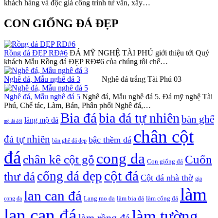
khách hàng và độc giả công trình tư vấn, xây…
CON GIỐNG ĐÁ ĐẸP
Rồng đá ĐẸP RĐ#6
ĐÁ MỸ NGHỆ TÀI PHÚ giới thiệu tới Quý
khách Mẫu Rồng đá ĐẸP RĐ#6 của chúng tôi chế…
Nghê đá, Mẫu nghê đá 3
Nghê đá trắng Tài Phú 03
Nghê đá, Mẫu nghê đá 5
Nghê đá, Mẫu nghê đá 5. Đá mỹ nghệ Tài
Phú, Chế tác, Làm, Bán, Phân phối Nghê đá,…
Bia đá
bia đá tự nhiên
bàn ghế
lăng mộ đá
mộ đá đôi
chân cột
đá tự nhiên
bậc thềm đá
bàn ghế đá đẹp
đá
cong da
chân kê cột gỗ
Cuốn
Con giống đá
cột đá
cổng đá đẹp
thư đá
Cột đá nhà thờ
gia
làm
lan can đá
Lang mo da
làm bia đá
làm cổng đá
cong da
lan can đá
làm tường
làm rồng đá