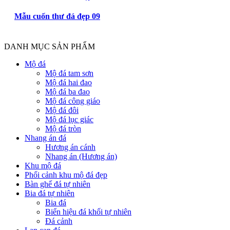
Mẫu cuốn thư đá đẹp 09
DANH MỤC SẢN PHẨM
Mộ đá
Mộ đá tam sơn
Mộ đá hai đao
Mộ đá ba đao
Mộ đá công giáo
Mộ đá đôi
Mộ đá lục giác
Mộ đá tròn
Nhang án đá
Hương án cánh
Nhang án (Hương án)
Khu mộ đá
Phối cảnh khu mộ đá đẹp
Bàn ghế đá tự nhiên
Bia đá tự nhiên
Bia đá
Biển hiệu đá khối tự nhiên
Đá cảnh