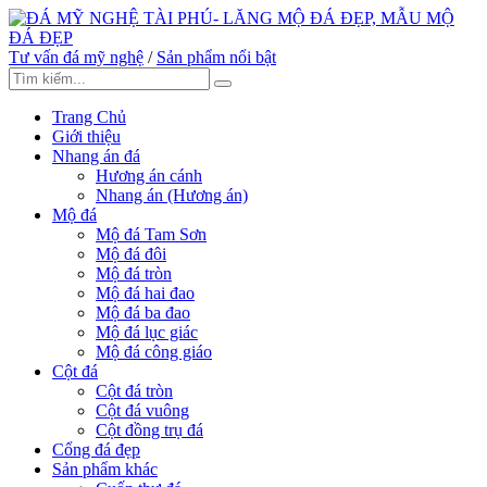
Tư vấn đá mỹ nghệ
/
Sản phẩm nổi bật
Trang Chủ
Giới thiệu
Nhang án đá
Hương án cánh
Nhang án (Hương án)
Mộ đá
Mộ đá Tam Sơn
Mộ đá đôi
Mộ đá tròn
Mộ đá hai đao
Mộ đá ba đao
Mộ đá lục giác
Mộ đá công giáo
Cột đá
Cột đá tròn
Cột đá vuông
Cột đồng trụ đá
Cổng đá đẹp
Sản phẩm khác