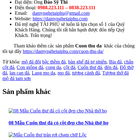
Đại diện: Ông
Đào Sỹ Thi
Điện thoại:
0988.223.111 – 0838.223.111
Email:
damynghetaiphu@gmail.com
Website:
https://damynghetaiphu.com
Đá mỹ nghệ TÀI PHÚ sẽ luôn là lựa chọn số 1 của Quý
Khách Hàng. Chúng tôi rất hân hạnh được đón tiếp Quý
Khách. Trân trọng!
Tham khảo thêm các sản phẩm
Cuon thu da
khác của chúng
tôi tại đây
https://damynghetaiphu.com/cuon-thu-da/
Từ khóa:
mộ đá đôi
bậc thềm đá
,
bàn ghế đá tự nhiên
,
Bia đá
,
chân
cột đá
,
Con giống đá
,
cong da
,
cột đá
,
Cuốn thư đá
,
đèn đá
,
Đồ thờ
đá
,
lan can đá
,
Lang mo da
,
mo đá
,
tượng cảnh đá
,
Tượng thờ đá
mộ đá tam sơn
Sản phẩm khác
08 Mẫu Cuốn thư đá có cột đẹp cho Nhà thờ họ