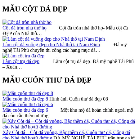
MẪU CỘT ĐÁ ĐẸP
Cột đá tròn nhà thờ họ
Cột đá tròn nhà thờ họ- Mẫu cột đá
ĐẸP của Nhà thờ…
Làm cột đá vuông đẹp cho Nhà thờ tại Nam Định
Đá mỹ
nghệ Tài Phú chuyên thi công các hạng mục đá…
Làm cột trụ đá đẹp
Làm cột trụ đá đẹp- Đá mỹ nghệ Tài Phú
– Xuân…
MẪU CUỐN THƯ ĐÁ ĐẸP
Mẫu cuốn thư đá đẹp 8
Hình ảnh Cuốn thư đá đẹp 08
Mẫu cuốn thư đá đẹp 6
Một khu mộ đá hoàn chỉnh ngoài mộ
đá còn cần thêm những…
Xây Cột đá – Cột đá vuông, Bậc thềm đá, Cuốn thư đá, Cổng đá
cho Nhà thờ họ/từ đường
ĐÁ MỸ NGHỆ TÀI PHÚ trân trọng giới