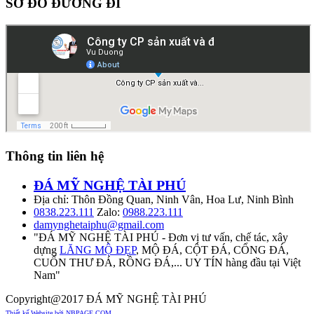
SƠ ĐỒ ĐƯỜNG ĐI
Thông tin liên hệ
ĐÁ MỸ NGHỆ TÀI PHÚ
Địa chỉ: Thôn Đồng Quan, Ninh Vân, Hoa Lư, Ninh Bình
0838.223.111
Zalo:
0988.223.111
damynghetaiphu@gmail.com
"ĐÁ MỸ NGHỆ TÀI PHÚ - Đơn vị tư vấn, chế tác, xây
dựng
LĂNG MỘ ĐẸP
, MỘ ĐÁ, CỘT ĐÁ, CỔNG ĐÁ,
CUỐN THƯ ĐÁ, RỒNG ĐÁ,... UY TÍN hàng đầu tại Việt
Nam"
Copyright@2017 ĐÁ MỸ NGHỆ TÀI PHÚ
Thiết kế Website bởi NBPAGE.COM