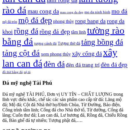
rào đá
mo đá
mau cong da
mo da ninh binh
mau cong da dep
mộ đá đẹp
rong bang da
rong da
phong thủy
mộ đá tròn
tường rào
rồng đá
rồng đá đẹp
khoi
tâm linh
bằng đá
tảng bồng đá
tượng cảnh đá
Tượng thờ đá
xây
tảng cột đá
xây cổng đá
xem phong thủy
lan can đá
đèn đá
đèn đá đẹp
đèn đá trang trí
đồ thờ bằng đá
mộ đá
Đá mỹ nghệ Tài Phú
Đá mỹ nghệ TÀI PHÚ, Đơn vị UY TÍN – CHẤT LƯỢNG trong
lĩnh vực điêu khắc, chế tác các sản phẩm cao cấp từ đá: Lăng mộ
đá; Mộ đá; Cột đá Nhà thờ họ/Đình Chùa, Từ Đường, Bảo điện,
Công trình tâm linh; Cổng đá cho Nhà thờ tổ, Từ đường, Cổng đá
làng; Cuốn thư đá; Lan can đá, Lư hương đá, Rồng đá, Chiếu Rồng
đá, Bàn ghế đá tự nhiên; Tượng phật đá,….