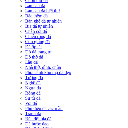
Cuốn thư đá
Lan can đá
Lan can đá biệt thự
Bậc thềm đá
Bàn ghế đá tự nhiên
Bia đá tự nhiên
Chân cột đá
Chiếu rồng đá
Con giống đá
Đá ốp lát
Đồ đá trang trí
Đồ thờ đá
Lầu đá
Nhà thờ, đình, chùa
Phối cảnh khu mộ đá đẹp
Tượng đá
Nghê đá
Ngựa đá
Rồng đá
Sư tử đá
Voi đá
Phù điêu đá các mầu
Tranh đá
Rùa đội bia đá
Đá bước dạo