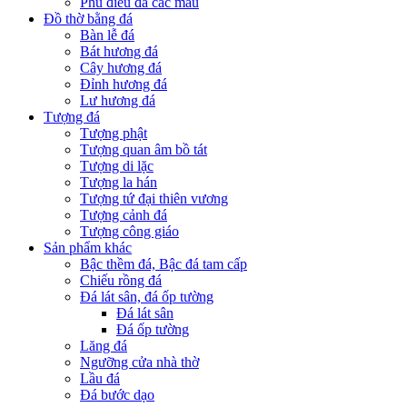
Phù điêu đá các mầu
Đồ thờ bằng đá
Bàn lễ đá
Bát hương đá
Cây hương đá
Đỉnh hương đá
Lư hương đá
Tượng đá
Tượng phật
Tượng quan âm bồ tát
Tượng di lặc
Tượng la hán
Tượng tứ đại thiên vương
Tượng cảnh đá
Tượng công giáo
Sản phẩm khác
Bậc thềm đá, Bậc đá tam cấp
Chiếu rồng đá
Đá lát sân, đá ốp tường
Đá lát sân
Đá ốp tường
Lăng đá
Ngưỡng cửa nhà thờ
Lầu đá
Đá bước dạo