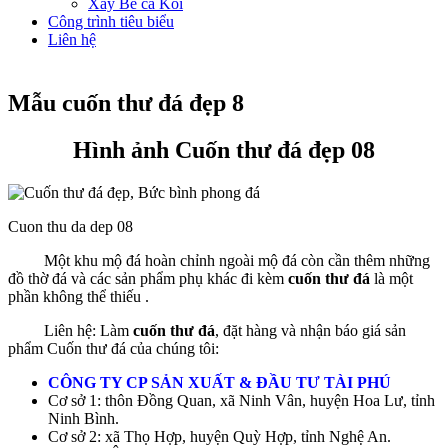
Xây Bể cá Koi
Công trình tiêu biểu
Liên hệ
Mẫu cuốn thư đá đẹp 8
Hình ảnh Cuốn thư đá đẹp 08
Cuon thu da dep 08
Một khu mộ đá hoàn chỉnh ngoài mộ đá còn cần thêm những
đồ thờ đá và các sản phẩm phụ khác đi kèm
cuốn thư đá
là một
phần không thể thiếu .
Liên hệ: Làm
cuốn thư đá
, đặt hàng và nhận báo giá sản
phẩm Cuốn thư đá của chúng tôi:
CÔNG TY CP SẢN XUẤT & ĐẦU TƯ TÀI PHÚ
Cơ sở 1: thôn Đồng Quan, xã Ninh Vân, huyện Hoa Lư, tỉnh
Ninh Bình.
Cơ sở 2: xã Thọ Hợp, huyện Quỳ Hợp, tỉnh Nghệ An.