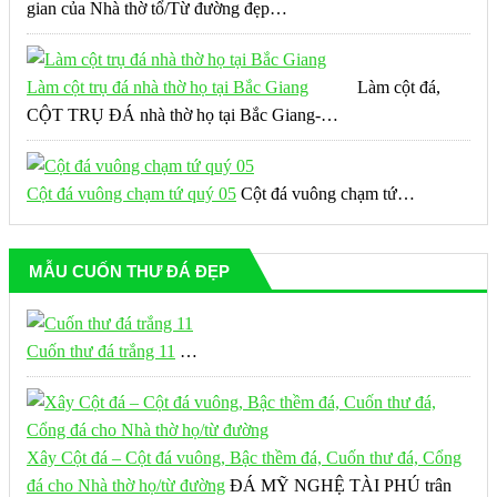
gian của Nhà thờ tổ/Từ đường đẹp…
Làm cột trụ đá nhà thờ họ tại Bắc Giang
Làm cột đá,
CỘT TRỤ ĐÁ nhà thờ họ tại Bắc Giang-…
Cột đá vuông chạm tứ quý 05
Cột đá vuông chạm tứ…
MẪU CUỐN THƯ ĐÁ ĐẸP
Cuốn thư đá trắng 11
…
Xây Cột đá – Cột đá vuông, Bậc thềm đá, Cuốn thư đá, Cổng
đá cho Nhà thờ họ/từ đường
ĐÁ MỸ NGHỆ TÀI PHÚ trân