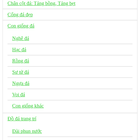
Chân cột đá: Tảng bồng, Tảng bẹt
Cổng đá đẹp
Con giống đá
Nghê đá
Hạc đá
Rồng đá
Sư tử đá
Ngựa đá
Voi đá
Con giống khác
Đồ đá trang trí
Đài phun nước