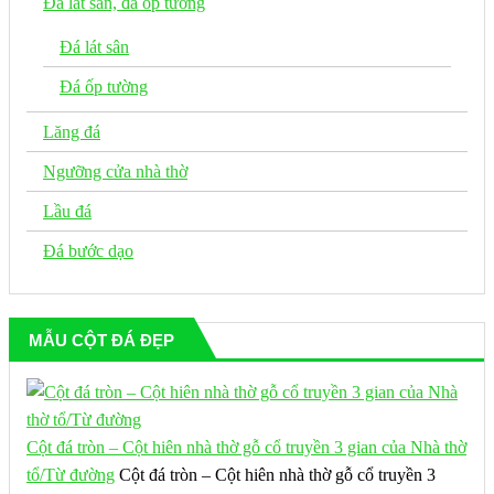
Đá lát sân, đá ốp tường
Đá lát sân
Đá ốp tường
Lăng đá
Ngưỡng cửa nhà thờ
Lầu đá
Đá bước dạo
MẪU CỘT ĐÁ ĐẸP
Cột đá tròn – Cột hiên nhà thờ gỗ cổ truyền 3 gian của Nhà thờ
tổ/Từ đường
Cột đá tròn – Cột hiên nhà thờ gỗ cổ truyền 3