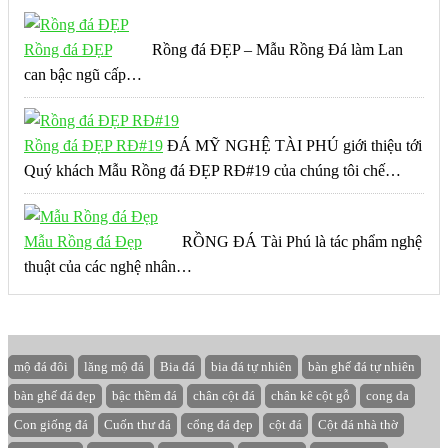
Rồng đá ĐẸP
Rồng đá ĐẸP – Mẫu Rồng Đá làm Lan
can bậc ngũ cấp…
Rồng đá ĐẸP RĐ#19
ĐÁ MỸ NGHỆ TÀI PHÚ giới thiệu tới
Quý khách Mẫu Rồng đá ĐẸP RĐ#19 của chúng tôi chế…
Mẫu Rồng đá Đẹp
RỒNG ĐÁ Tài Phú là tác phẩm nghệ
thuật của các nghệ nhân…
mộ đá đôi
lăng mộ đá
Bia đá
bia đá tự nhiên
bàn ghế đá tự nhiên
bàn ghế đá đẹp
bậc thềm đá
chân cột đá
chân kê cột gỗ
cong da
Con giống đá
Cuốn thư đá
cổng đá đẹp
cột đá
Cột đá nhà thờ