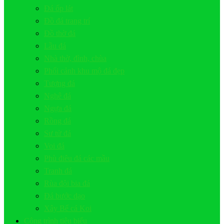
Đá ốp lát
Đồ đá trang trí
Đồ thờ đá
Lầu đá
Nhà thờ, đình, chùa
Phối cảnh khu mộ đá đẹp
Tượng đá
Nghê đá
Ngựa đá
Rồng đá
Sư tử đá
Voi đá
Phù điêu đá các mầu
Tranh đá
Rùa đội bia đá
Đá bước dạo
Xây Bể cá Koi
Công trình tiêu biểu