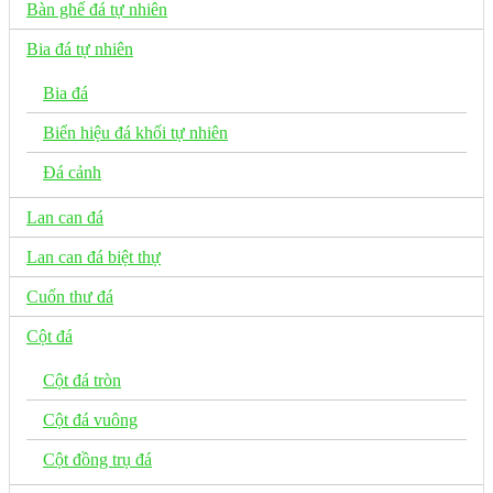
Bàn ghế đá tự nhiên
Bia đá tự nhiên
Bia đá
Biển hiệu đá khối tự nhiên
Đá cảnh
Lan can đá
Lan can đá biệt thự
Cuốn thư đá
Cột đá
Cột đá tròn
Cột đá vuông
Cột đồng trụ đá