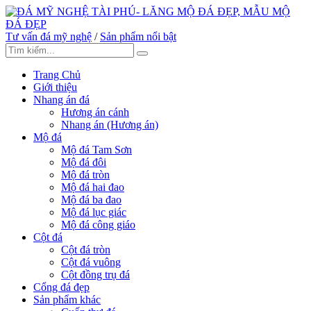
Tư vấn đá mỹ nghệ
/
Sản phẩm nổi bật
Trang Chủ
Giới thiệu
Nhang án đá
Hương án cánh
Nhang án (Hương án)
Mộ đá
Mộ đá Tam Sơn
Mộ đá đôi
Mộ đá tròn
Mộ đá hai đao
Mộ đá ba đao
Mộ đá lục giác
Mộ đá công giáo
Cột đá
Cột đá tròn
Cột đá vuông
Cột đồng trụ đá
Cổng đá đẹp
Sản phẩm khác