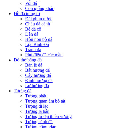
Voi đá
Con giống khác
Đồ đá trang trí
Đài phun nước
Chậu đá cảnh
Bể đá cổ
Đèn đá
Hòn non bộ đá
Lộc Bình Đá
Tranh đá
Phù điêu đá các mầu
Đồ thờ bằng đá
Bàn lễ đá
Bát hương đá
Cây hương đá
Đỉnh hương đá
Lư hương đá
Tượng đá
Tượng phật
Tượng quan âm bồ tát
Tượng di lặc
Tượng la hán
Tượng tứ đại thiên vương
Tượng cảnh đá
Tượng công giáo