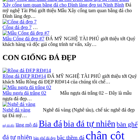
Xây cổng tam quan bằng đá cho Đình làng đẹp tại Ninh Bình
Đá
mỹ nghệ Tài Phú giới thiệu Mẫu Xây cổng tam quan bằng đá cho
Đình làng đẹp…
Cổng đá đẹp 7
…
Mẫu Cổng đá đẹp #7
ĐÁ MỸ NGHỆ TÀI PHÚ giới thiệu tới Quý
khách hàng và độc giả công trình tư vấn, xây…
CON GIỐNG ĐÁ ĐẸP
Rồng đá ĐẸP RĐ#14
ĐÁ MỸ NGHỆ TÀI PHÚ giới thiệu tới Quý
khách Mẫu Rồng đá ĐẸP RĐ#14 của chúng tôi chế…
Mẫu ngựa đá trắng 02
Mẫu ngựa đá trắng 02 – Đây là mẫu
ngựa đá đẹp…
Nghê đá vàng
Nghê đá vàng (Nghê tàu), chế tác nghê đá đẹp
tại Đá mỹ…
Bia đá
bia đá tự nhiên
bàn ghế
lăng mộ đá
mộ đá đôi
chân cột
đá tự nhiên
bậc thềm đá
bàn ghế đá đẹp