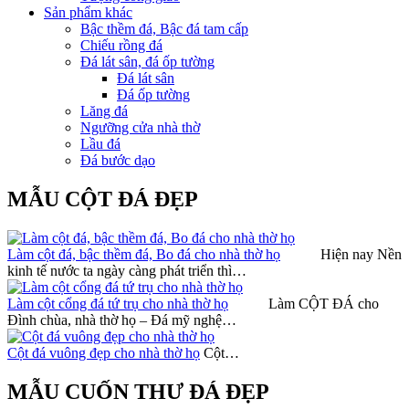
Sản phẩm khác
Bậc thềm đá, Bậc đá tam cấp
Chiếu rồng đá
Đá lát sân, đá ốp tường
Đá lát sân
Đá ốp tường
Lăng đá
Ngưỡng cửa nhà thờ
Lầu đá
Đá bước dạo
MẪU CỘT ĐÁ ĐẸP
Làm cột đá, bậc thềm đá, Bo đá cho nhà thờ họ
Hiện nay Nền
kinh tế nước ta ngày càng phát triển thì…
Làm cột cổng đá tứ trụ cho nhà thờ họ
Làm CỘT ĐÁ cho
Đình chùa, nhà thờ họ – Đá mỹ nghệ…
Cột đá vuông đẹp cho nhà thờ họ
Cột…
MẪU CUỐN THƯ ĐÁ ĐẸP