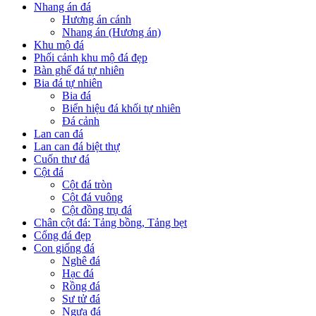
Nhang án đá
Hương án cánh
Nhang án (Hương án)
Khu mộ đá
Phối cảnh khu mộ đá đẹp
Bàn ghế đá tự nhiên
Bia đá tự nhiên
Bia đá
Biển hiệu đá khối tự nhiên
Đá cảnh
Lan can đá
Lan can đá biệt thự
Cuốn thư đá
Cột đá
Cột đá tròn
Cột đá vuông
Cột đồng trụ đá
Chân cột đá: Tảng bồng, Tảng bẹt
Cổng đá đẹp
Con giống đá
Nghê đá
Hạc đá
Rồng đá
Sư tử đá
Ngựa đá