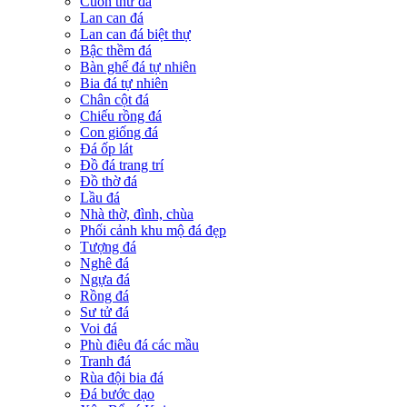
Cuốn thư đá
Lan can đá
Lan can đá biệt thự
Bậc thềm đá
Bàn ghế đá tự nhiên
Bia đá tự nhiên
Chân cột đá
Chiếu rồng đá
Con giống đá
Đá ốp lát
Đồ đá trang trí
Đồ thờ đá
Lầu đá
Nhà thờ, đình, chùa
Phối cảnh khu mộ đá đẹp
Tượng đá
Nghê đá
Ngựa đá
Rồng đá
Sư tử đá
Voi đá
Phù điêu đá các mầu
Tranh đá
Rùa đội bia đá
Đá bước dạo