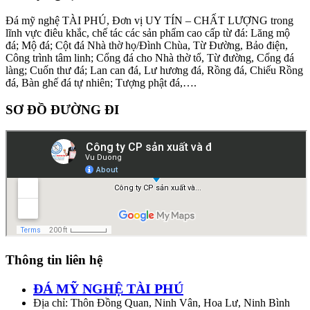
Đá mỹ nghệ TÀI PHÚ, Đơn vị UY TÍN – CHẤT LƯỢNG trong
lĩnh vực điêu khắc, chế tác các sản phẩm cao cấp từ đá: Lăng mộ
đá; Mộ đá; Cột đá Nhà thờ họ/Đình Chùa, Từ Đường, Bảo điện,
Công trình tâm linh; Cổng đá cho Nhà thờ tổ, Từ đường, Cổng đá
làng; Cuốn thư đá; Lan can đá, Lư hương đá, Rồng đá, Chiếu Rồng
đá, Bàn ghế đá tự nhiên; Tượng phật đá,….
SƠ ĐỒ ĐƯỜNG ĐI
Thông tin liên hệ
ĐÁ MỸ NGHỆ TÀI PHÚ
Địa chỉ: Thôn Đồng Quan, Ninh Vân, Hoa Lư, Ninh Bình