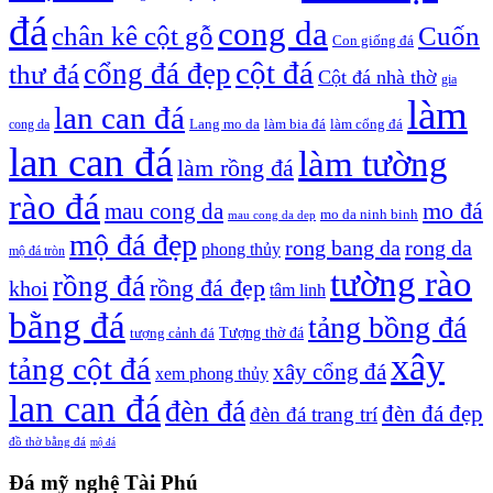
đá
cong da
chân kê cột gỗ
Cuốn
Con giống đá
cột đá
cổng đá đẹp
thư đá
Cột đá nhà thờ
gia
làm
lan can đá
Lang mo da
làm bia đá
làm cổng đá
cong da
lan can đá
làm tường
làm rồng đá
rào đá
mo đá
mau cong da
mo da ninh binh
mau cong da dep
mộ đá đẹp
rong bang da
rong da
phong thủy
mộ đá tròn
tường rào
rồng đá
rồng đá đẹp
khoi
tâm linh
bằng đá
tảng bồng đá
tượng cảnh đá
Tượng thờ đá
xây
tảng cột đá
xây cổng đá
xem phong thủy
lan can đá
đèn đá
đèn đá đẹp
đèn đá trang trí
đồ thờ bằng đá
mộ đá
Đá mỹ nghệ Tài Phú