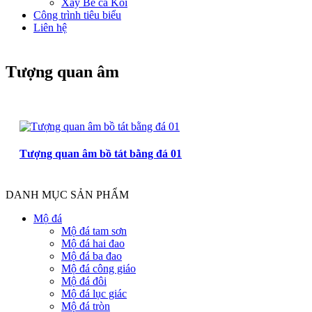
Xây Bể cá Koi
Công trình tiêu biểu
Liên hệ
Tượng quan âm
Tượng quan âm bồ tát bằng đá 01
DANH MỤC SẢN PHẨM
Mộ đá
Mộ đá tam sơn
Mộ đá hai đao
Mộ đá ba đao
Mộ đá công giáo
Mộ đá đôi
Mộ đá lục giác
Mộ đá tròn