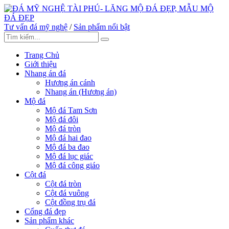
Tư vấn đá mỹ nghệ
/
Sản phẩm nổi bật
Trang Chủ
Giới thiệu
Nhang án đá
Hương án cánh
Nhang án (Hương án)
Mộ đá
Mộ đá Tam Sơn
Mộ đá đôi
Mộ đá tròn
Mộ đá hai đao
Mộ đá ba đao
Mộ đá lục giác
Mộ đá công giáo
Cột đá
Cột đá tròn
Cột đá vuông
Cột đồng trụ đá
Cổng đá đẹp
Sản phẩm khác