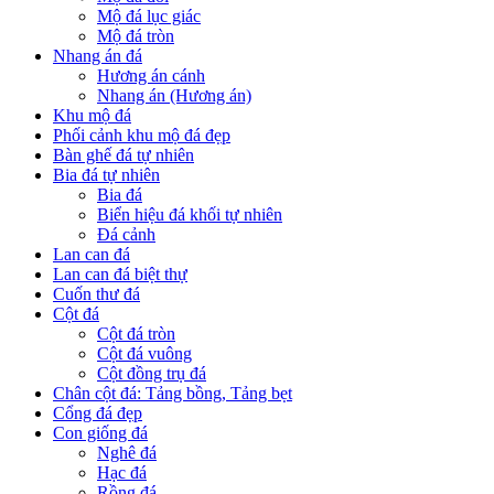
Mộ đá lục giác
Mộ đá tròn
Nhang án đá
Hương án cánh
Nhang án (Hương án)
Khu mộ đá
Phối cảnh khu mộ đá đẹp
Bàn ghế đá tự nhiên
Bia đá tự nhiên
Bia đá
Biển hiệu đá khối tự nhiên
Đá cảnh
Lan can đá
Lan can đá biệt thự
Cuốn thư đá
Cột đá
Cột đá tròn
Cột đá vuông
Cột đồng trụ đá
Chân cột đá: Tảng bồng, Tảng bẹt
Cổng đá đẹp
Con giống đá
Nghê đá
Hạc đá
Rồng đá