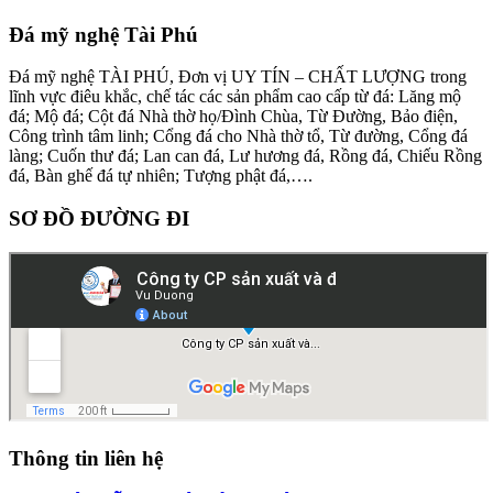
Đá mỹ nghệ Tài Phú
Đá mỹ nghệ TÀI PHÚ, Đơn vị UY TÍN – CHẤT LƯỢNG trong
lĩnh vực điêu khắc, chế tác các sản phẩm cao cấp từ đá: Lăng mộ
đá; Mộ đá; Cột đá Nhà thờ họ/Đình Chùa, Từ Đường, Bảo điện,
Công trình tâm linh; Cổng đá cho Nhà thờ tổ, Từ đường, Cổng đá
làng; Cuốn thư đá; Lan can đá, Lư hương đá, Rồng đá, Chiếu Rồng
đá, Bàn ghế đá tự nhiên; Tượng phật đá,….
SƠ ĐỒ ĐƯỜNG ĐI
Thông tin liên hệ