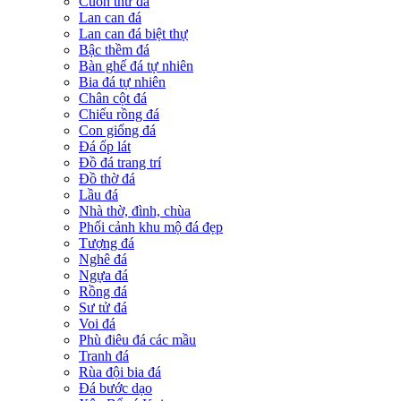
Cuốn thư đá
Lan can đá
Lan can đá biệt thự
Bậc thềm đá
Bàn ghế đá tự nhiên
Bia đá tự nhiên
Chân cột đá
Chiếu rồng đá
Con giống đá
Đá ốp lát
Đồ đá trang trí
Đồ thờ đá
Lầu đá
Nhà thờ, đình, chùa
Phối cảnh khu mộ đá đẹp
Tượng đá
Nghê đá
Ngựa đá
Rồng đá
Sư tử đá
Voi đá
Phù điêu đá các mầu
Tranh đá
Rùa đội bia đá
Đá bước dạo