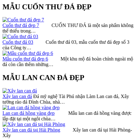
MẪU CUỐN THƯ ĐÁ ĐẸP
Cuốn thư đá đẹp 7
CUỐN THƯ ĐÁ là một sản phẩm không
thể thiếu trong…
Cuốn thư đá 03
Cuốn thư đá 03, mẫu cuốn thư đá đẹp số 3
của Công ty…
Mẫu cuốn thư đá đẹp 6
Một khu mộ đá hoàn chỉnh ngoài mộ
đá còn cần thêm những…
MẪU LAN CAN ĐÁ ĐẸP
Xây lan can đá
Đá mỹ nghệ Tài Phú nhận Làm Lan can đá, Xây
tường rào đá Đình Chùa, nhà…
Lan can đá hồng vàng đẹp
Mẫu lan can đá hồng vàng được
lắp đặt tại một ngôi chùa…
Xây lan can đá tại Hải Phòng
Xây lan can đá tại Hải Phòng-
Xây