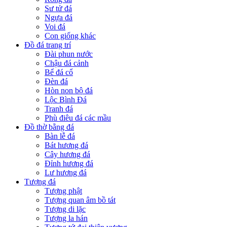
Sư tử đá
Ngựa đá
Voi đá
Con giống khác
Đồ đá trang trí
Đài phun nước
Chậu đá cảnh
Bể đá cổ
Đèn đá
Hòn non bộ đá
Lộc Bình Đá
Tranh đá
Phù điêu đá các mầu
Đồ thờ bằng đá
Bàn lễ đá
Bát hương đá
Cây hương đá
Đỉnh hương đá
Lư hương đá
Tượng đá
Tượng phật
Tượng quan âm bồ tát
Tượng di lặc
Tượng la hán