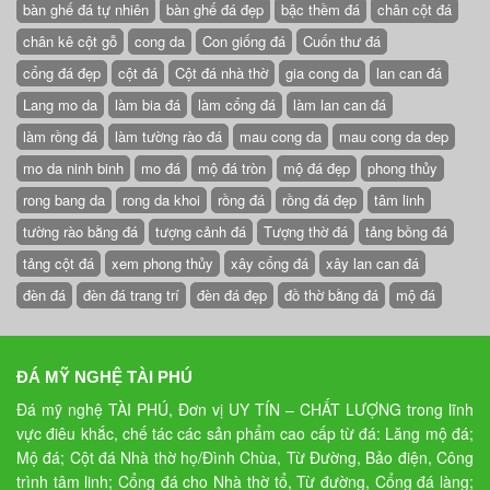
bàn ghế đá tự nhiên
bàn ghế đá đẹp
bậc thềm đá
chân cột đá
chân kê cột gỗ
cong da
Con giống đá
Cuốn thư đá
cổng đá đẹp
cột đá
Cột đá nhà thờ
gia cong da
lan can đá
Lang mo da
làm bia đá
làm cổng đá
làm lan can đá
làm rồng đá
làm tường rào đá
mau cong da
mau cong da dep
mo da ninh binh
mo đá
mộ đá tròn
mộ đá đẹp
phong thủy
rong bang da
rong da khoi
rồng đá
rồng đá đẹp
tâm linh
tường rào bằng đá
tượng cảnh đá
Tượng thờ đá
tảng bồng đá
tảng cột đá
xem phong thủy
xây cổng đá
xây lan can đá
đèn đá
đèn đá trang trí
đèn đá đẹp
đồ thờ bằng đá
mộ đá
ĐÁ MỸ NGHỆ TÀI PHÚ
Đá mỹ nghệ TÀI PHÚ, Đơn vị UY TÍN – CHẤT LƯỢNG trong lĩnh
vực điêu khắc, chế tác các sản phẩm cao cấp từ đá: Lăng mộ đá;
Mộ đá; Cột đá Nhà thờ họ/Đình Chùa, Từ Đường, Bảo điện, Công
trình tâm linh; Cổng đá cho Nhà thờ tổ, Từ đường, Cổng đá làng;