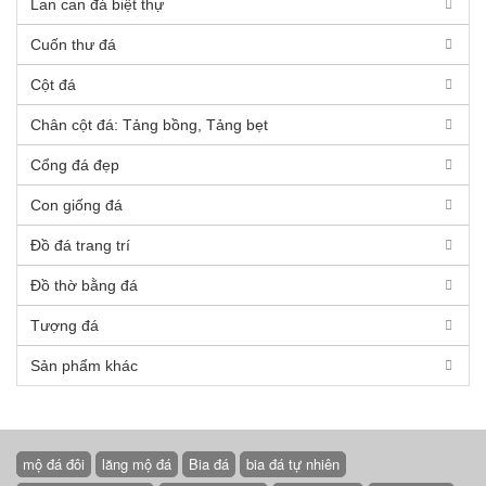
Lan can đá biệt thự
Cuốn thư đá
Cột đá
Chân cột đá: Tảng bồng, Tảng bẹt
Cổng đá đẹp
Con giống đá
Đồ đá trang trí
Đồ thờ bằng đá
Tượng đá
Sản phẩm khác
mộ đá đôi
lăng mộ đá
Bia đá
bia đá tự nhiên