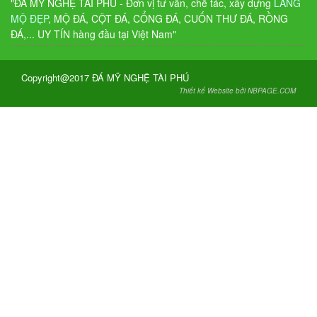
"ĐÁ MỸ NGHỆ TÀI PHÚ - Đơn vị tư vấn, chế tác, xây dựng
LĂNG
MỘ ĐẸP
, MỘ ĐÁ, CỘT ĐÁ, CỔNG ĐÁ, CUỐN THƯ ĐÁ, RỒNG
ĐÁ,... UY TÍN hàng đầu tại Việt Nam"
Copyright@2017 ĐÁ MỸ NGHỆ TÀI PHÚ
Thiết kế Website bởi NBPAGE.COM