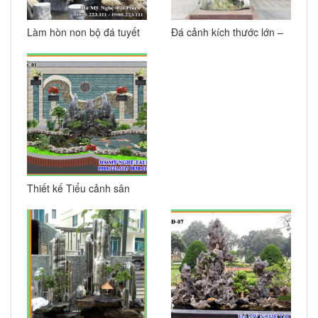
Làm hòn non bộ đá tuyết
Đá cảnh kích thước lớn –
sơn đẹp 09
Đá tiểu cảnh sân vườn
đẹp Tài Phú
Thiết kế Tiểu cảnh sân
vườn – Làm hồ cá koi có
non bộ đá đẹp