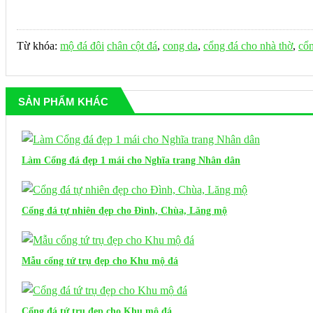
Từ khóa:
mộ đá đôi
chân cột đá
,
cong da
,
cổng đá cho nhà thờ
,
cổn
SẢN PHẨM KHÁC
Làm Cổng đá đẹp 1 mái cho Nghĩa trang Nhân dân
Cổng đá tự nhiên đẹp cho Đình, Chùa, Lăng mộ
Mẫu cổng tứ trụ đẹp cho Khu mộ đá
Cổng đá tứ trụ đẹp cho Khu mộ đá