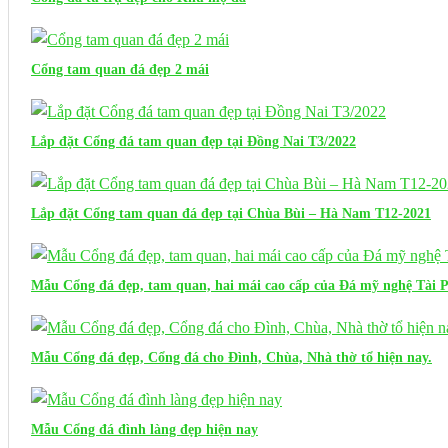
Cổng tam quan đá đẹp 2 mái
Lắp đặt Cổng đá tam quan đẹp tại Đồng Nai T3/2022
Lắp đặt Cổng tam quan đá đẹp tại Chùa Bùi – Hà Nam T12-2021
Mẫu Cổng đá đẹp, tam quan, hai mái cao cấp của Đá mỹ nghệ Tài 
Mẫu Cổng đá đẹp, Cổng đá cho Đình, Chùa, Nhà thờ tổ hiện nay.
Mẫu Cổng đá đình làng đẹp hiện nay