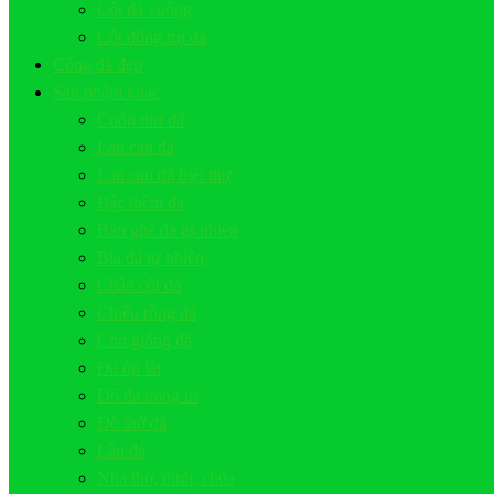
Cột đá vuông
Cột đồng trụ đá
Cổng đá đẹp
Sản phẩm khác
Cuốn thư đá
Lan can đá
Lan can đá biệt thự
Bậc thềm đá
Bàn ghế đá tự nhiên
Bia đá tự nhiên
Chân cột đá
Chiếu rồng đá
Con giống đá
Đá ốp lát
Đồ đá trang trí
Đồ thờ đá
Lầu đá
Nhà thờ, đình, chùa