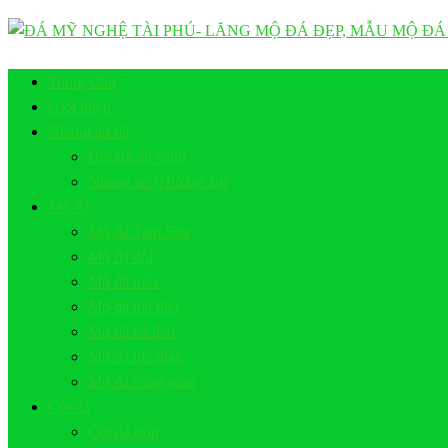
Trang Chủ
Giới thiệu
Nhang án đá
Hương án cánh
Nhang án (Hương án)
Mộ đá
Mộ đá Tam Sơn
Mộ đá đôi
Mộ đá tròn
Mộ đá hai đao
Mộ đá ba đao
Mộ đá lục giác
Mộ đá công giáo
Cột đá
Cột đá tròn