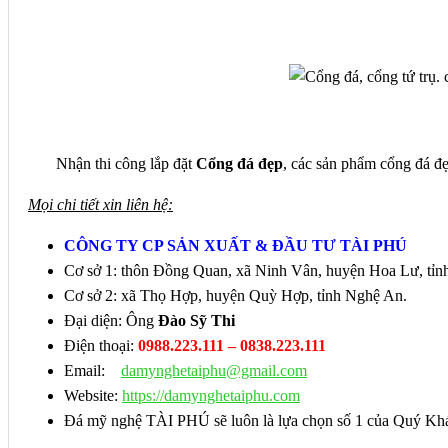
Nhận thi công lắp đặt
Cổng đá đẹp
, các sản phẩm cổng đá đ
Mọi chi tiết xin liên hệ:
CÔNG TY CP SẢN XUẤT & ĐẦU TƯ TÀI PHÚ
Cơ sở 1: thôn Đồng Quan, xã Ninh Vân, huyện Hoa Lư, tỉn
Cơ sở 2: xã Thọ Hợp, huyện Quỳ Hợp, tỉnh Nghệ An.
Đại diện: Ông
Đào Sỹ Thi
Điện thoại:
0988.223.111 – 0838.223.111
Email:
damynghetaiphu@gmail.com
Website:
https://damynghetaiphu.com
Đá mỹ nghệ TÀI PHÚ sẽ luôn là lựa chọn số 1 của Quý Khác