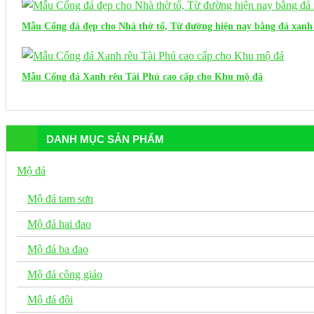
Mẫu Cổng đá đẹp cho Nhà thờ tổ, Từ đường hiện nay bằng đá xanh 
Mẫu Cổng đá Xanh rêu Tài Phú cao cấp cho Khu mộ đá
DANH MỤC SẢN PHẨM
Mộ đá
Mộ đá tam sơn
Mộ đá hai đao
Mộ đá ba đao
Mộ đá công giáo
Mộ đá đôi