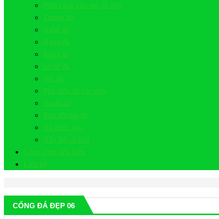
Phối cảnh khu mộ đá đẹp
Tượng đá
Nghê đá
Ngựa đá
Rồng đá
Sư tử đá
Voi đá
Phù điêu đá các mầu
Tranh đá
Rùa đội bia đá
Đá bước dạo
Xây Bể cá Koi
Công trình tiêu biểu
Liên hệ
CỔNG ĐÁ ĐẸP 06