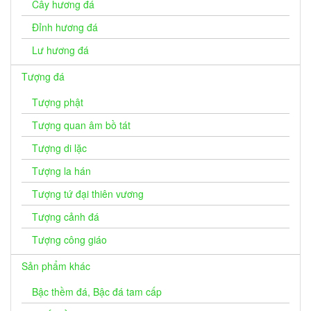
Cây hương đá
Đỉnh hương đá
Lư hương đá
Tượng đá
Tượng phật
Tượng quan âm bồ tát
Tượng di lặc
Tượng la hán
Tượng tứ đại thiên vương
Tượng cảnh đá
Tượng công giáo
Sản phẩm khác
Bậc thềm đá, Bậc đá tam cấp