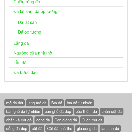
Chiếu rồng đá
Đá lát sân, đá ốp tường
Đá lát sân
Đá ốp tường
Lăng đá
Ngưỡng cửa nhà thờ
Lầu đá
Đá bước dạo
mộ đá đôi
lăng mộ đá
Bia đá
bia đá tự nhiên
bàn ghế đá tự nhiên
bàn ghế đá đẹp
bậc thềm đá
chân cột đá
chân kê cột gỗ
cong da
Con giống đá
Cuốn thư đá
cổng đá đẹp
cột đá
Cột đá nhà thờ
gia cong da
lan can đá