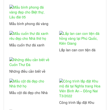
cột đèn cho Nhà thờ họ
22
Mẫu bình phong đá vàng
đẹp cho Biệt thự, Lâu đài
05
Mẫu cuốn thư đá xanh
rêu đẹp cho Nhà thờ họ
Lắp lan can con tiện đá
hồng vàng tại Phú Quốc,
Kiên Giang
Những điều cần biết về
Cuốn Thư Đá
Mẫu cột đá đẹp cho Nhà
thờ họ
Công trình lắp đặt Khu
mộ đá tại Nghĩa trang