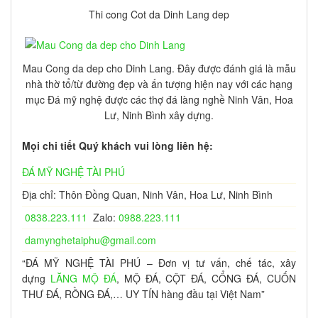
Thi cong Cot da Dinh Lang dep
Mau Cong da dep cho Dinh Lang. Đây được đánh giá là mẫu
nhà thờ tổ/từ đường đẹp và ấn tượng hiện nay với các hạng
mục Đá mỹ nghệ được các thợ đá làng nghề Ninh Vân, Hoa
Lư, Ninh Bình xây dựng.
Mọi chi tiết Quý khách vui lòng liên hệ:
ĐÁ MỸ NGHỆ TÀI PHÚ
Địa chỉ: Thôn Đồng Quan, Ninh Vân, Hoa Lư, Ninh Bình
0838.223.111
Zalo:
0988.223.111
damynghetaiphu@gmail.com
“ĐÁ MỸ NGHỆ TÀI PHÚ – Đơn vị tư vấn, chế tác, xây
dựng
LĂNG MỘ ĐÁ
, MỘ ĐÁ, CỘT ĐÁ, CỔNG ĐÁ, CUỐN
THƯ ĐÁ, RỒNG ĐÁ,… UY TÍN hàng đầu tại Việt Nam”