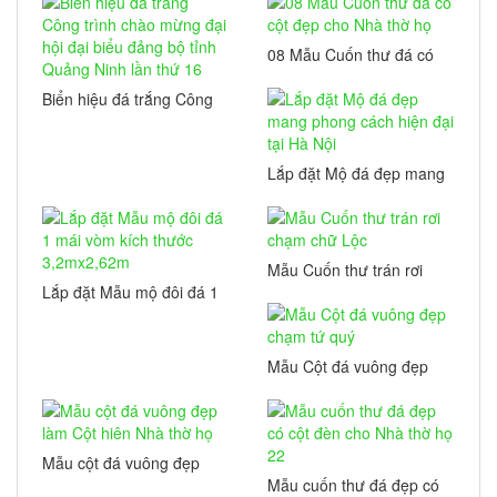
đại biểu đảng bộ tỉnh
Thái Nguyên lần 21
nhiệm kỳ 2025-2030
08 Mẫu Cuốn thư đá có
cột đẹp cho Nhà thờ họ
Biển hiệu đá trắng Công
trình chào mừng đại hội
đại biểu đảng bộ tỉnh
Quảng Ninh lần thứ 16
Lắp đặt Mộ đá đẹp mang
phong cách hiện đại tại
Hà Nội
Mẫu Cuốn thư trán rơi
chạm chữ Lộc
Lắp đặt Mẫu mộ đôi đá 1
mái vòm kích thước
3,2mx2,62m
Mẫu Cột đá vuông đẹp
chạm tứ quý
Mẫu cột đá vuông đẹp
làm Cột hiên Nhà thờ họ
Mẫu cuốn thư đá đẹp có