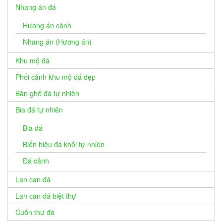
Nhang án đá
Hương án cánh
Nhang án (Hương án)
Khu mộ đá
Phối cảnh khu mộ đá đẹp
Bàn ghế đá tự nhiên
Bia đá tự nhiên
Bia đá
Biển hiệu đá khối tự nhiên
Đá cảnh
Lan can đá
Lan can đá biệt thự
Cuốn thư đá