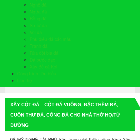
Nghê đá
Ngựa đá
Rồng đá
Sư tử đá
Voi đá
Phù điêu đá các mầu
Tranh đá
Rùa đội bia đá
Đá bước dạo
Xây Bể cá Koi
Công trình tiêu biểu
Liên hệ
XÂY CỘT ĐÁ – CỘT ĐÁ VUÔNG, BẬC THỀM ĐÁ,
CUỐN THƯ ĐÁ, CỔNG ĐÁ CHO NHÀ THỜ HỌ/TỪ
ĐƯỜNG
ĐÁ MỸ NGHỆ TÀI PHÚ trân trọng giới thiệu công trình Xây