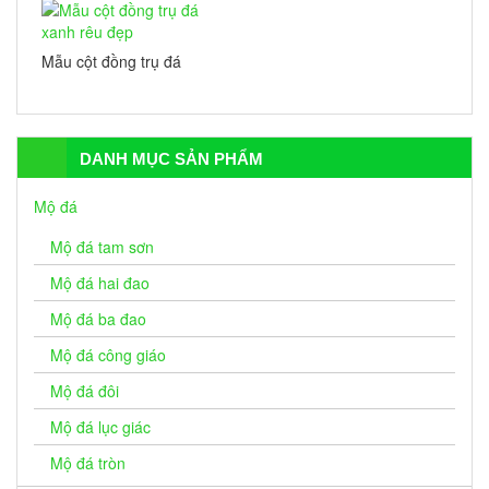
Hoa Viên Bình An –
Đồng Nai T3/2022
Mẫu cột đồng trụ đá
xanh rêu đẹp
DANH MỤC SẢN PHẨM
Mộ đá
Mộ đá tam sơn
Mộ đá hai đao
Mộ đá ba đao
Mộ đá công giáo
Mộ đá đôi
Mộ đá lục giác
Mộ đá tròn