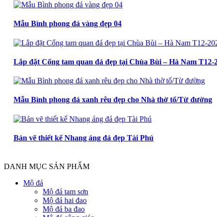
Mẫu Bình phong đá vàng đẹp 04
Lắp đặt Cổng tam quan đá đẹp tại Chùa Bùi – Hà Nam T12-
Mẫu Bình phong đá xanh rêu đẹp cho Nhà thờ tổ/Từ đường
Bản vẽ thiết kế Nhang áng đá đẹp Tài Phú
DANH MỤC SẢN PHẨM
Mộ đá
Mộ đá tam sơn
Mộ đá hai đao
Mộ đá ba đao