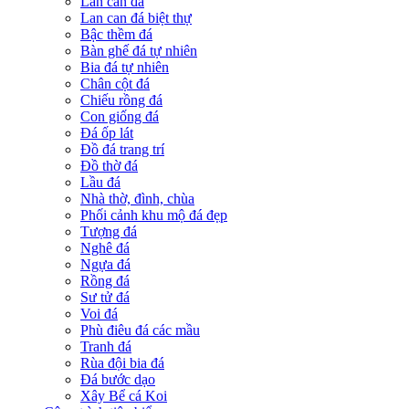
Lan can đá
Lan can đá biệt thự
Bậc thềm đá
Bàn ghế đá tự nhiên
Bia đá tự nhiên
Chân cột đá
Chiếu rồng đá
Con giống đá
Đá ốp lát
Đồ đá trang trí
Đồ thờ đá
Lầu đá
Nhà thờ, đình, chùa
Phối cảnh khu mộ đá đẹp
Tượng đá
Nghê đá
Ngựa đá
Rồng đá
Sư tử đá
Voi đá
Phù điêu đá các mầu
Tranh đá
Rùa đội bia đá
Đá bước dạo
Xây Bể cá Koi