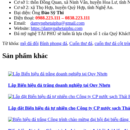
Cơ sở 1: thôn Đồng Quan, xã Ninh Vân, huyện Hoa Lư, tỉnh N
Cơ sở 2: xã Thọ Hợp, huyện Quỳ Hợp, tỉnh Nghệ An.
Đại diện: Ông
Đào Sỹ Thi
Điện thoại:
0988.223.111 – 0838.223.111
Email:
damynghetaiphu@gmail.com
Website:
https://damynghetaiphu.com
Đá mỹ nghệ TÀI PHÚ sẽ luôn là lựa chọn số 1 của Quý Khách 
Từ khóa:
mộ đá đôi
Bình phong đá
,
Cuốn thư đá
,
cuốn thư đá cột trò
Sản phẩm khác
Lắp Biển hiệu đá trắng doanh nghiệp tại Quy Nhơn
Lắp đặt Biển hiệu đá tự nhiên cho Công ty CP nước sạch Thá