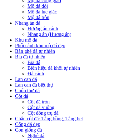
Mộ đá công giáo
Mộ đá đôi
Mộ đá lục giác
Mộ đá tròn
Nhang án đá
Hương án cánh
Nhang án (Hương án)
Khu mộ đá
Phối cảnh khu mộ đá đẹp
Bàn ghế đá tự nhiên
Bia đá tự nhiên
Bia đá
Biển hiệu đá khối tự nhiên
Đá cảnh
Lan can đá
Lan can đá biệt thự
Cuốn thư đá
Cột đá
Cột đá tròn
Cột đá vuông
Cột đồng trụ đá
Chân cột đá: Tảng bồng, Tảng bẹt
Cổng đá đẹp
Con giống đá
Nghê đá