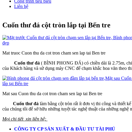
Công trình tiêu biểu
Liên hệ
Cuốn thư đá cột tròn lắp tại Bến tre
Mat truoc Cuon thu da cot tron cham sen lap tai Ben tre
Cuốn thư đá
( BÌNH PHONG ĐÁ) có chiền dài là 2.75m, chiều
của Khách hàng và sử dụng máy CNC để chạm khắc hoa văn theo thi
Mat sau Cuon thu da cot tron cham sen lap tai Ben tre
Cuốn thư đá
làm bằng cột tròn rất ít đơn vị thi công và thiế
của chúng tôi để sở hữu những tuyệt tác nghệ thuật của những nghệ 
Mọi chi tiết xin liên hệ:
CÔNG TY CP SẢN XUẤT & ĐẦU TƯ TÀI PHÚ