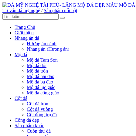
Tư vấn đá mỹ nghệ
/
Sản phẩm nổi bật
Trang Chủ
Giới thiệu
Nhang án đá
Hương án cánh
Nhang án (Hương án)
Mộ đá
Mộ đá Tam Sơn
Mộ đá đôi
Mộ đá tròn
Mộ đá hai đao
Mộ đá ba đao
Mộ đá lục giác
Mộ đá công giáo
Cột đá
Cột đá tròn
Cột đá vuông
Cột đồng trụ đá
Cổng đá đẹp
Sản phẩm khác
Cuốn thư đá