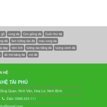
t gỗ
cong da
Con giống đá
Cuốn thư đá
ồng đá
làm tường rào đá
mau cong da
đá đẹp
tâm linh
tường rào bằng đá
tượng cảnh đá
p
đồ thờ bằng đá
mộ đá
N HỆ
GHỆ TÀI PHÚ
 Đồng Quan, Ninh Vân, Hoa Lư, Ninh Bình
Zalo:
0988.223.111
phu@gmail.com