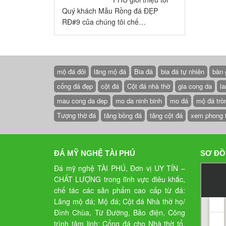
Quý khách Mẫu Rồng đá ĐẸP
RĐ#9 của chúng tôi chế…
mộ đá đôi
lăng mộ đá
Bia đá
bia đá tự nhiên
bàn 
cổng đá đẹp
cột đá
Cột đá nhà thờ
gia cong da
la
mau cong da dep
mo da ninh binh
mo đá
mộ đá trò
Tượng thờ đá
tảng bồng đá
tảng cột đá
xem phong 
ĐÁ MỸ NGHỆ TÀI PHÚ
SƠ ĐỒ
Đá mỹ nghệ TÀI PHÚ, Đơn vị UY TÍN –
CHẤT LƯỢNG trong lĩnh vực điêu khắc,
chế tác các sản phẩm cao cấp từ đá:
Lăng mộ đá; Mộ đá; Cột đá Nhà thờ họ/
Đình Chùa, Từ Đường, Bảo điện, Công
trình tâm linh; Cổng đá cho Nhà thờ tổ,