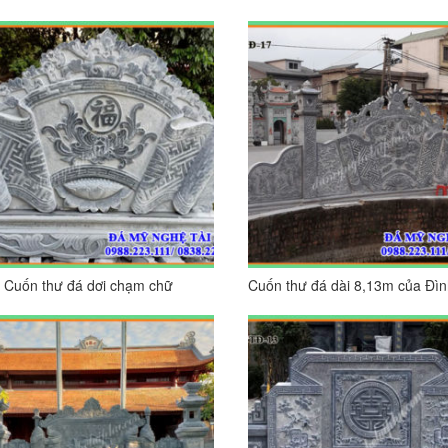
cho Nhà thờ tổ/Từ đường
 Cuốn thư đá dơi chạm chữ
Cuốn thư đá dài 8,13m của Đì
c
làng tiên sơn – Bắc Ninh