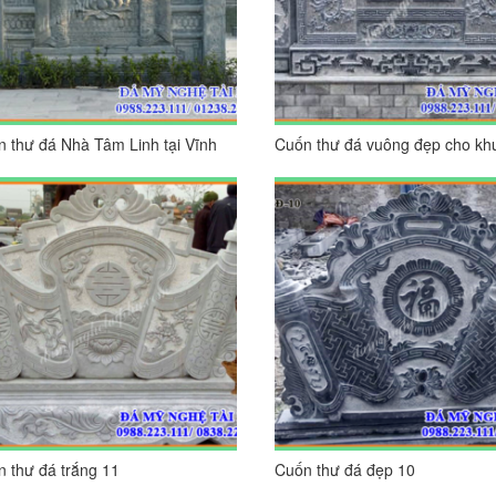
 thư đá Nhà Tâm Linh tại Vĩnh
Cuốn thư đá vuông đẹp cho kh
c
lăng mộ đá
 thư đá trắng 11
Cuốn thư đá đẹp 10