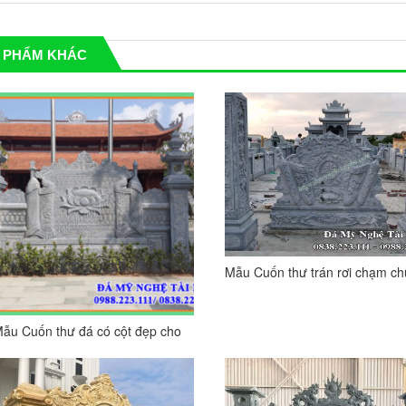
 PHẨM KHÁC
Mẫu Cuốn thư trán rơi chạm c
Lộc
ẫu Cuốn thư đá có cột đẹp cho
thờ họ