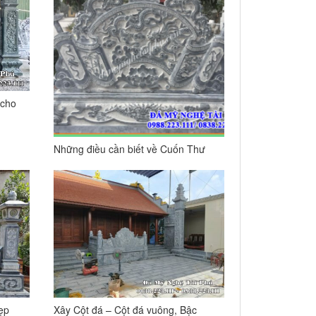
 cho
Những điều cần biết về Cuốn Thư
Đá
ẹp
Xây Cột đá – Cột đá vuông, Bậc