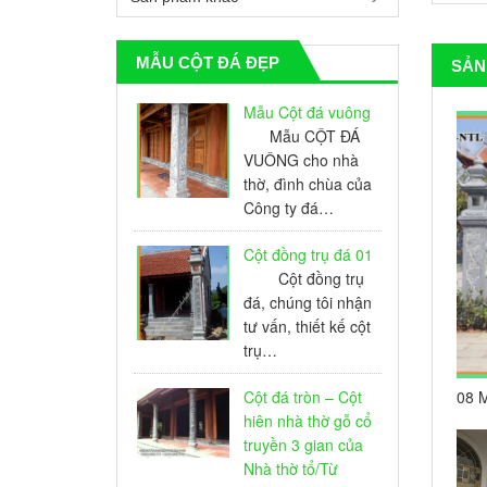
MẪU CỘT ĐÁ ĐẸP
SẢN
Mẫu Cột đá vuông
Mẫu CỘT ĐÁ
VUÔNG cho nhà
thờ, đình chùa của
Công ty đá…
Cột đồng trụ đá 01
Cột đồng trụ
đá, chúng tôi nhận
tư vấn, thiết kế cột
trụ…
Cột đá tròn – Cột
08 M
Nhà 
hiên nhà thờ gỗ cổ
truyền 3 gian của
Nhà thờ tổ/Từ