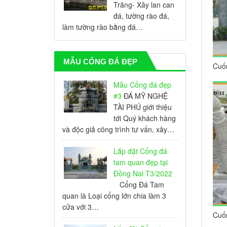
Trăng- Xây lan can
đá, tường rào đá,
làm tường rào bằng đá…
MẪU CỔNG ĐÁ ĐẸP
Cuốn
Phú
Mẫu Cổng đá đẹp
#3
ĐÁ MỸ NGHỆ
TÀI PHÚ giới thiệu
tới Quý khách hàng
và độc giả công trình tư vấn, xây…
Lắp đặt Cổng đá
tam quan đẹp tại
Đồng Nai T3/2022
Cổng Đá Tam
quan là Loại cổng lớn chia làm 3
cửa với 3…
Cuốn