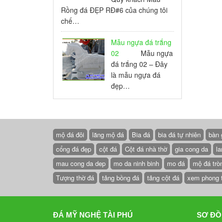
Rồng đá ĐẸP RĐ#6 của chúng tôi
chế…
Mẫu ngựa đá trắng
02
Mẫu ngựa
đá trắng 02 – Đây
là mẫu ngựa đá
đẹp…
mộ đá đôi
lăng mộ đá
Bia đá
bia đá tự nhiên
bàn 
cổng đá đẹp
cột đá
Cột đá nhà thờ
gia cong da
la
mau cong da dep
mo da ninh binh
mo đá
mộ đá trò
Tượng thờ đá
tảng bồng đá
tảng cột đá
xem phong 
ĐÁ MỸ NGHỆ TÀI PHÚ
SƠ ĐỒ