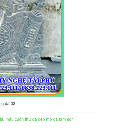
ng đá 03
đá
,
mẫu cuốn thư đá đẹp
mộ đá tam sơn