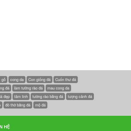
t gỗ
cong da
Con giống đá
Cuốn thư đá
ồng đá
làm tường rào đá
mau cong da
đá đẹp
tâm linh
tường rào bằng đá
tượng cảnh đá
p
đồ thờ bằng đá
mộ đá
N HỆ