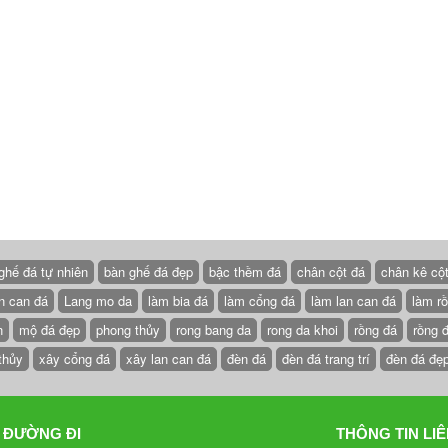
ghế đá tự nhiên
bàn ghế đá đẹp
bậc thềm đá
chân cột đá
chân kê cộ
n can đá
Lang mo da
làm bia đá
làm cổng đá
làm lan can đá
làm r
n
mộ đá đẹp
phong thủy
rong bang da
rong da khoi
rồng đá
rồng 
thủy
xây cổng đá
xây lan can đá
đèn đá
đèn đá trang trí
đèn đá đẹ
 ĐƯỜNG ĐI
THÔNG TIN LIÊ