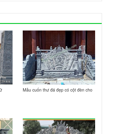
hữ
Mẫu cuốn thư đá đẹp có cột đèn cho
Nhà thờ họ 22