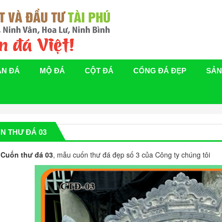
ÁN ĐÁ
MỘ ĐÁ
CỘT ĐÁ
CỔNG ĐÁ ĐẸP
SẢN
N THƯ ĐÁ 03
Cuốn thư đá
03
, mẫu cuốn thư đá đẹp số 3 của Công ty chúng tôi