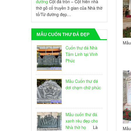
đường
Cột đá tròn – Cột hiên nhà
thờ gỗ cổ truyền 3 gian của Nhà thờ
tổ/Từ đường đẹp…
MẪU CUỐN THƯ ĐÁ ĐẸP
Mẫu
Cuốn thư đá Nhà
Biệt
Tâm Linh tại Vĩnh
Phúc
Mẫu Cuốn thư đá
dơi chạm chữ phúc
Mẫu cuốn thư đá
xanh rêu đẹp cho
Nhà thờ họ
Là
Mẫu