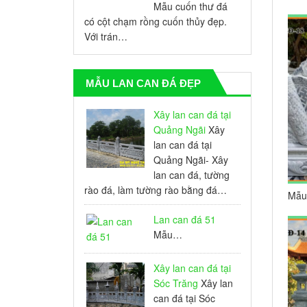
Mẫu cuốn thư đá
có cột chạm rồng cuốn thủy đẹp.
Với trán…
MẪU LAN CAN ĐÁ ĐẸP
Xây lan can đá tại
Quảng Ngãi
Xây
lan can đá tại
Quảng Ngãi- Xây
lan can đá, tường
rào đá, làm tường rào bằng đá…
Mẫu
phú
Lan can đá 51
Mẫu…
Xây lan can đá tại
Sóc Trăng
Xây lan
can đá tại Sóc