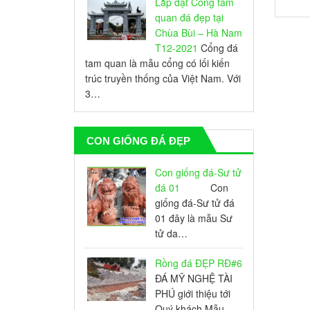
Lắp đặt Cổng tam
quan đá đẹp tại
Chùa Bùi – Hà Nam
T12-2021
Cổng đá
tam quan là mẫu cổng có lối kiến
trúc truyền thống của Việt Nam. Với
3…
CON GIỐNG ĐÁ ĐẸP
Con giống đá-Sư tử
đá 01
Con
giống đá-Sư tử đá
01 đây là mẫu Sư
tử da…
Rồng đá ĐẸP RĐ#6
ĐÁ MỸ NGHỆ TÀI
PHÚ giới thiệu tới
Quý khách Mẫu