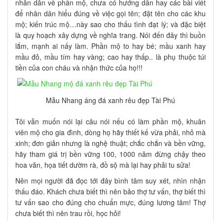
nhân dân về phần mộ, chưa có hướng dẫn hay các bài viết
để nhân dân hiểu đúng về việc gọi tên; đặt tên cho các khu
mộ; kiến trúc mộ…này sao cho thấu tình đạt lý; và đặc biệt
là quy hoạch xây dựng về nghĩa trang. Nói đến đây thì buồn
lắm, mạnh ai nấy làm. Phần mộ to hay bé; mầu xanh hay
mầu đỏ, mầu tím hay vàng; cao hay thấp.. là phụ thuộc túi
tiền của con cháu và nhận thức của họ!!!
Mẫu Nhang áng đá xanh rêu đẹp Tài Phú
Tôi vẫn muốn nói lại câu nói nếu có làm phần mộ, khuân
viên mộ cho gia đình, dòng họ hãy thiết kế vừa phải, nhỏ mà
xinh; đơn giản nhưng là nghệ thuật; chắc chắn và bền vững,
hãy tham giá trị bền vững 100, 1000 năm đừng chậy theo
hoa văn, họa tiết dườm rà, đồ sộ mà lại hay phải tu sửa!
Nên mọi người đã đọc tới đây bình tâm suy xét, nhìn nhận
thấu đáo. Khách chưa biết thì nên bảo thợ tư vấn, thợ biết thì
tư vấn sao cho đúng cho chuẩn mực, đúng lương tâm! Thợ
chưa biết thì nên trau rồi, học hỏi!