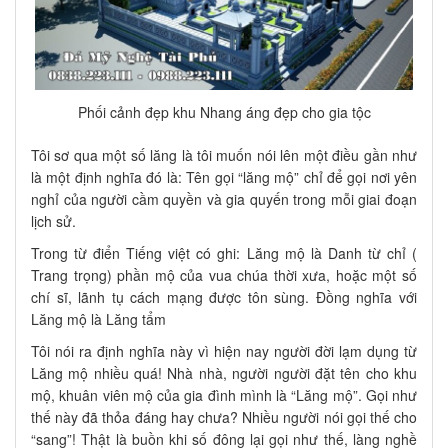
Phối cảnh đẹp khu Nhang áng đẹp cho gia tộc
Tôi sơ qua một số lăng là tôi muốn nói lên một điều gần như
là một định nghĩa đó là: Tên gọi “lăng mộ” chỉ để gọi nơi yên
nghỉ của người cầm quyền và gia quyến trong mỗi giai đoạn
lịch sử.
Trong từ điển Tiếng việt có ghi: Lăng mộ là Danh từ chỉ (
Trang trọng) phần mộ của vua chúa thời xưa, hoặc một số
chí sĩ, lãnh tụ cách mạng được tôn sùng. Đồng nghĩa với
Lăng mộ là Lăng tẩm
Tôi nói ra định nghĩa này vì hiện nay người đời lạm dụng từ
Lăng mộ nhiều quá! Nhà nhà, người người đặt tên cho khu
mộ, khuân viên mộ của gia đình mình là “Lăng mộ”. Gọi như
thế này đã thỏa đáng hay chưa? Nhiều người nói gọi thế cho
“sang”! Thật là buồn khi số đông lại gọi như thế, làng nghề