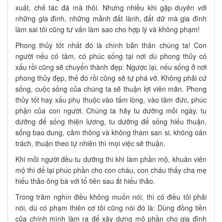
xuất, chế tác đá mà thôi. Nhưng nhiều khi gặp duyên với
những gia đình, những mảnh đất lành, đất dữ mà gia đình
làm sai tôi cũng tư vấn làm sao cho hợp lý và không phạm!
Phong thủy tốt nhất đó là chính bản thân chúng ta! Con
người nếu có tâm, có phúc sống tại nơi dù phong thủy có
xấu rồi cũng sẽ chuyển thành đẹp. Ngược lại, nếu sống ở nơi
phong thủy đẹp, thế đó rồi cũng sẽ tự phá vỡ. Không phải cứ
sống, cuộc sống của chúng ta sẽ thuận lợi viên mãn. Phong
thủy tốt hay xấu phụ thuộc vào tấm lòng, vào tâm đức, phúc
phận của con người. Chúng ta hãy tu dưỡng mỗi ngày, tu
dưỡng để sống thiện lương, tu dưỡng để sống hiếu thuận,
sống bao dung, cảm thông và không tham san si, không oán
trách, thuận theo tự nhiên thì mọi việc sẽ thuận.
Khi mỗi người đều tu dưỡng thì khi làm phần mộ, khuân viên
mộ thì để lại phúc phần cho con cháu, con cháu thấy cha mẹ
hiếu thảo ông bà với tổ tiên sau ắt hiếu thảo.
Trong trăm nghìn điều không muốn nói, thì có điều tôi phải
nói, dù có phạm thiên cơ tôi cũng nói đó là: Dùng đồng tiền
của chính mình làm ra để xây dựng mộ phần cho gia đình