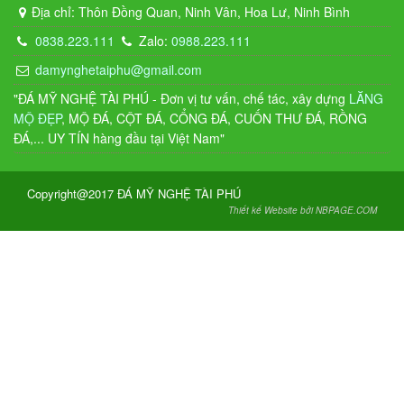
Địa chỉ: Thôn Đồng Quan, Ninh Vân, Hoa Lư, Ninh Bình
0838.223.111
Zalo:
0988.223.111
damynghetaiphu@gmail.com
"ĐÁ MỸ NGHỆ TÀI PHÚ - Đơn vị tư vấn, chế tác, xây dựng
LĂNG
MỘ ĐẸP
, MỘ ĐÁ, CỘT ĐÁ, CỔNG ĐÁ, CUỐN THƯ ĐÁ, RỒNG
ĐÁ,... UY TÍN hàng đầu tại Việt Nam"
Copyright@2017 ĐÁ MỸ NGHỆ TÀI PHÚ
Thiết kế Website bởi NBPAGE.COM