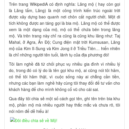
Trên trang WikipediA có định nghĩa: Lăng mộ ( hay còn gọi
là Lăng tẩm, Lăng) là một công trình kiến trúc ngoài trời
được xây dựng bao quanh nơi chôn cất người chết. Một di
tích không được an táng gọi là bia mộ. Lăng mộ có thể được
xem là một dạng của mộ, mộ có thể chứa bên trong lăng
mộ. Và trên trang này chỉ ra cũng là cũng khu lăng như: Taj
Mahal, ở Agra, Ấn Độ; Cung điện mặt trời Kumsusan, Lăng
mộ của Kim II-Sung và Kim Jong il ở Triều Tiên… hiển nhiên
là chỉ những người tên tuổi, lãnh tụ của địa phương đó!
Tôi làm nghề đã từ chối phục vụ nhiều gia đình vì nhiều lý
do, trong đó có lý do là tên gọi khu mộ, ai cũng nói tôi hâm,
có thể tôi hâm thật, vì cuộc sống này ai chẳng cần tiền,
nhưng các bạn làm nghề hãy cùng tôi thay đổi để tư vấn cho
khách hàng để cho mình không cổ vũ cho cái sai.
Qua đây tôi chia sẻ một số cách gọi tên, ghi tên trên bia khu
mộ, phần mộ mà nhiều người hay thắc mắc và chưa rõ, tôi
nói nôm để dễ hiểu à!