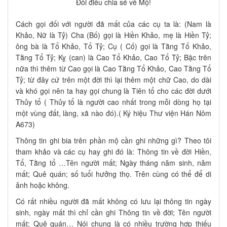
Đôi điều chia sẻ về Mộ!
Cách gọi đối với người đã mất của các cụ ta là: (Nam là
Khảo, Nữ là Tỷ) Cha (Bố) gọi là Hiền Khảo, mẹ là Hiền Tỷ;
ông bà là Tổ Khảo, Tổ Tỷ; Cụ ( Cố) gọi là Tằng Tổ Khảo,
Tằng Tổ Tỷ; Kỵ (can) là Cao Tổ Khảo, Cao Tổ Tỷ; Bậc trên
nữa thì thêm từ Cao gọi là Cao Tằng Tổ Khảo, Cao Tằng Tổ
Tỷ; từ đây cứ trên một đời thì lại thêm một chữ Cao, do dài
và khó gọi nên ta hay gọi chung là Tiên tổ cho các đời dưới
Thủy tổ ( Thủy tổ là người cao nhất trong mỗi dòng họ tại
một vùng đất, làng, xã nào đó).( Ký hiệu Thư viện Hán Nôm
A673)
Thông tin ghi bia trên phần mộ cần ghi những gì? Theo tôi
tham khảo và các cụ hay ghi đó là: Thông tin về đời Hiền,
Tổ, Tằng tổ …Tên người mất; Ngày tháng năm sinh, năm
mất; Quê quán; số tuổi hưởng thọ. Trên cùng có thể để di
ảnh hoặc không.
Có rất nhiều người đã mất không có lưu lại thông tin ngày
sinh, ngày mất thì chỉ cần ghi Thông tin về đời; Tên người
mất; Quê quán… Nói chung là có nhiều trường hợp thiếu