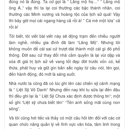
đúng nó là đúng. Ta cứ gọi là ” Lăng mộ họ…” ” Lăng mộ
ông A..” vậy thì ta lại coi thường các bậc thánh nhân, coi
thường các Minh vương và hoàng tộc của lịch sử quá! Vậy
thì bây giờ mọi cái ngang hàng cả rồi à! ” Cá mè một lứa” cả
rồi à!
Tôi biết, tôi viết bài viết này sẽ động trạm đến nhiều người
làm nghề, nhiều gia đình đã làm “Lăng Mộ”. Nhưng tôi
không muốn để cái sai cứ trượt dài thành một cái gì đó phổ
thông. Đời sau cứ thay đổi nhà cầm quyền là lại vùi dập và
xóa đi giá trị lịch sử vẻ vang tốt đẹp đời trước vốn có, kế
thừa, phát huy và giữ gìn bản sắc ngày từ câu nói, tên gọi,
đến hành động, đó mới là sáng suốt.
Nhà nước ta cũng đã có lúc ghi tên các chiến sỹ cánh mạng
là ” Liệt Sỹ Vô Danh” Nhưng đến nay khi tu sửa lại đến đâu
thì đều ghi lại là ” Liệt Sỹ Chưa xác định được thông tin”; một
số ghi “Liệt sỹ chưa biết tên” “Tên anh sống mãi cùng non
sông”.
Và tôi cũng hơi tiếc và thấy có một câu hỏi lớn đối với các cơ
quan chức năng quản lý về lĩnh vực văn hóa, tâm linh trong