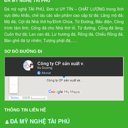
ĐÁ MỸ NGHỆ TÀI PHÚ
Đá mỹ nghệ TÀI PHÚ, Đơn vị UY TÍN – CHẤT LƯỢNG trong lĩnh
vực điêu khắc, chế tác các sản phẩm cao cấp từ đá: Lăng mộ đá;
Mộ đá; Cột đá Nhà thờ họ/Đình Chùa, Từ Đường, Bảo điện, Công
trình tâm linh; Cổng đá cho Nhà thờ tổ, Từ đường, Cổng đá làng;
Cuốn thư đá; Lan can đá, Lư hương đá, Rồng đá, Chiếu Rồng đá,
Bàn ghế đá tự nhiên; Tượng phật đá,….
SƠ ĐỒ ĐƯỜNG ĐI
THÔNG TIN LIÊN HỆ
ĐÁ MỸ NGHỆ TÀI PHÚ