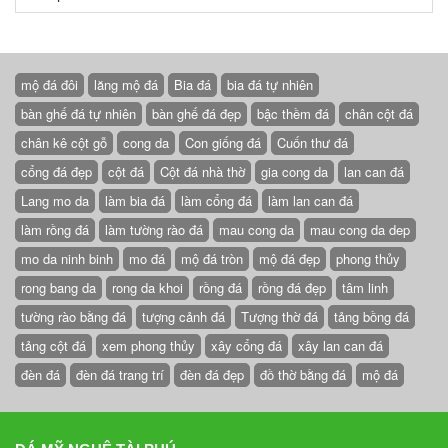
mộ đá đôi
lăng mộ đá
Bia đá
bia đá tự nhiên
bàn ghế đá tự nhiên
bàn ghế đá đẹp
bậc thềm đá
chân cột đá
chân kê cột gỗ
cong da
Con giống đá
Cuốn thư đá
cổng đá đẹp
cột đá
Cột đá nhà thờ
gia cong da
lan can đá
Lang mo da
làm bia đá
làm cổng đá
làm lan can đá
làm rồng đá
làm tường rào đá
mau cong da
mau cong da dep
mo da ninh binh
mo đá
mộ đá tròn
mộ đá đẹp
phong thủy
rong bang da
rong da khoi
rồng đá
rồng đá đẹp
tâm linh
tường rào bằng đá
tượng cảnh đá
Tượng thờ đá
tảng bồng đá
tảng cột đá
xem phong thủy
xây cổng đá
xây lan can đá
đèn đá
đèn đá trang trí
đèn đá đẹp
đồ thờ bằng đá
mộ đá