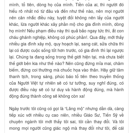
mình, tổ tiên, dòng họ của mình. Tiền của ai, thì người đó
hiểu rõ nhất nó từ đâu và đến như thế nào, nên mọi người
nên cân nhắc điều này, tuyệt đối không nên lấy của người
khác, lừa người khác xây phần mộ cho gia đình mình, dòng
họ mình! Nếu phạm điều này thì quả bảo ngay tức thì, ắt con
cháu ghánh nghiệp, không có phúc phần!. Qua đây, mới thấy
nhiều gia đình xây mộ, quy hoạch lại, sang cát, sửa chữa thì
lại có được cuộc sống tốt hơn trước, có gia đình thì lại ngược
lại. Chúng ta đang sống trong thế giới hiện tại, mà chưa biết
thế giới bên kia như thế nào? Nên cũng đừng mỉa mai, châm
biếm, đừng coi thường mà chuốc họa vào thân. Hãy giữ tâm
thanh tịch, trong sáng, phúc báo tổ tiên theo truyền thống
của Người Việt tự nhiên sẽ có tư tưởng, suy nghĩ đúng, có
được điều này sẽ có tư duy và hành động đúng, mà hành
động đúng thành công sẽ không còn xa!
Ngày trước tôi cũng có gọi là “Lăng mộ” nhưng dần dà, càng
tiếp xúc với nhiều cụ cao niên, nhiều Giáo Sư, Tiến Sỹ về
chuyên ngành tôi mới thấy tôi sai, tôi cần thay đổi. Và tôi
mong mọi người cũng giác ngộ mà thay đổi như tôi, để cái