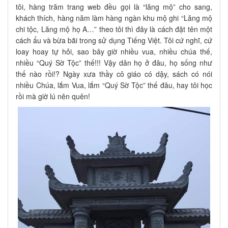
tôi, hàng trăm trang web đều gọi là “lăng mộ” cho sang,
khách thích, hàng năm làm hàng ngàn khu mộ ghi “Lăng mộ
chi tộc, Lăng mộ họ A…” theo tôi thì đây là cách đặt tên một
cách ẩu và bừa bãi trong sử dụng Tiếng Việt. Tôi cứ nghĩ, cứ
loay hoay tự hỏi, sao bây giờ nhiều vua, nhiều chúa thế,
nhiều “Quý Sờ Tộc” thế!!! Vậy dân họ ở đâu, họ sống như
thế nào rồi!? Ngày xưa thầy cô giáo có dậy, sách có nói
nhiều Chúa, lắm Vua, lắm “Quý Sờ Tộc” thế đâu, hay tôi học
rồi mà giờ lú nên quên!