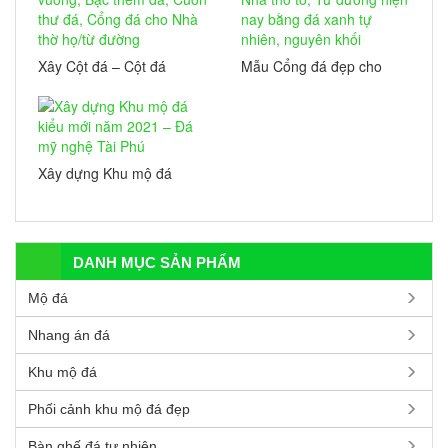
Xây Cột đá – Cột đá
Mẫu Cổng đá đẹp cho
vuông, Bậc thềm đá,
Nhà thờ tổ, Từ đường
Cuốn thư đá, Cổng đá
hiện nay bằng đá xanh
cho Nhà thờ họ/từ đường
tự nhiên, nguyên khối
Xây dựng Khu mộ đá
kiểu mới năm 2021 – Đá
mỹ nghệ Tài Phú
DANH MỤC SẢN PHẨM
Mộ đá
Nhang án đá
Khu mộ đá
Phối cảnh khu mộ đá đẹp
Bàn ghế đá tự nhiên