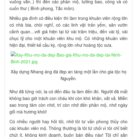
vuông vắn..) thì đến các phần mộ, tường bao, cổng và có
cuốn thư ( Bình phong, Tắc môn).
Nhiều gia đình có điều kiện thì làm trong khuân viên rộng lớn
có nhà bia, chòi nghỉ, có các linh vật trấn yểm, sân vườn
cảnh quan…với giá hiện tại từ vài trăm triệu, đến vài tỷ, vài
chục tỷ cho một khuân viên khu mộ. Có những khuân viên
hiện đại, thiết kế cầu kỳ, rộng lớn như hoàng tộc xưa.
Xây dựng Nhang áng đá đẹp an táng một lần cho gia tộc họ
Nguyễn.
Như đã từng nói, ta có đến đâu ta làm đến đó. Người đã mất
không bao giờ trách con cháu khi còn khó khăn, vất vả. Miễn
sao trong tâm còn nhớ, trí còn nhớ đến phần mộ, nhớ ngày
giỗ mà hương khói!
Có nhiều người hay hỏi tôi, nhờ tôi tư vấn phong thủy cho
các khuân viên mộ. Thông thường là tôi từ chối vì tôi chỉ biết
chút ít, không kinh doanh, buôn bán điều này! Tôi chỉ sản