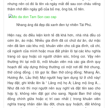
nhưng nên có đó là tên và ngày mất để sau con cháu viếng
thăm nhớ đến ngày giỗ của bố mẹ, ông bà, tổ tiên.
Nhang áng đá đẹp đá xanh đen tự nhiên Tài Phú.
Hiện nay, do điều kiện kinh tế đã khá hơn, nhà nhà đều có
cơm ăn, áo mặc. Nhiều gia đình đã có chút dư ăn, dư mặc
nên đã làm các khu mộ; khuân viên cho cả gia đình, cả chi,
cả ngành của mình hoặc mua đất phân lô tại các khu nghĩa
trang có quy hoặc có người chăm sóc, trông coi. Vậy nên
thường thì tại mỗi lô, mỗi khuân viên mà các gia đình quy
hoạch để xây dựng thông thường có một nơi để thờ chung,
thờ công đồng. ( tôi gọi là: Ban thờ công đồng; Nhang Án,
Hương Án, Lầu thờ) Mọi người hay lạm dụng từ ở chỗ này!
Hay đặt, ghi khắc lên là ” Lăng mộ họ A; Lăng mộ ông A…
Như đã nói thì mọi người nên suy nghĩ và đặt tên sao cho
hợp lý, không nên đặt gọi cho sang. Ngoài Ban thờ công
đồng chính giữa hoặc vị trí cao nhất ( trong khuân viên
nghĩa trang nhân dân lâu đời, chưa quy hoặch, đất không