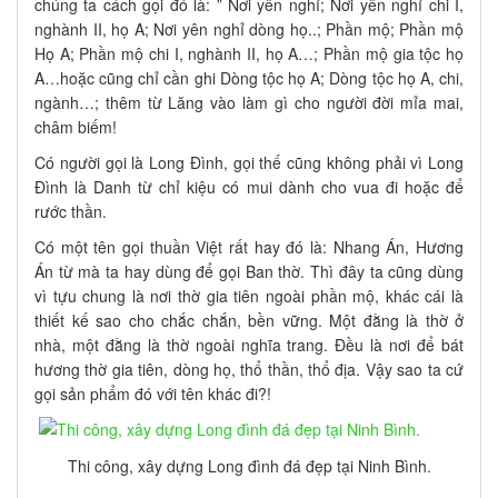
chúng ta cách gọi đó là: ” Nơi yên nghỉ; Nơi yên nghỉ chi I,
nghành II, họ A; Nơi yên nghỉ dòng họ..; Phần mộ; Phần mộ
Họ A; Phần mộ chi I, nghành II, họ A…; Phần mộ gia tộc họ
A…hoặc cũng chỉ cần ghi Dòng tộc họ A; Dòng tộc họ A, chi,
ngành…; thêm từ Lăng vào làm gì cho người đời mỉa mai,
châm biếm!
Có người gọi là Long Đình, gọi thế cũng không phải vì Long
Đình là Danh từ chỉ kiệu có mui dành cho vua đi hoặc để
rước thần.
Có một tên gọi thuần Việt rất hay đó là: Nhang Án, Hương
Án từ mà ta hay dùng để gọi Ban thờ. Thì đây ta cũng dùng
vì tựu chung là nơi thờ gia tiên ngoài phần mộ, khác cái là
thiết kế sao cho chắc chắn, bền vững. Một đằng là thờ ở
nhà, một đằng là thờ ngoài nghĩa trang. Đều là nơi để bát
hương thờ gia tiên, dòng họ, thổ thần, thổ địa. Vậy sao ta cứ
gọi sản phẩm đó với tên khác đi?!
Thi công, xây dựng Long đình đá đẹp tại Ninh Bình.