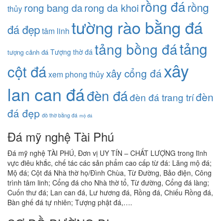
rồng đá
rồng
rong bang da
rong da khoi
thủy
tường rào bằng đá
đá đẹp
tâm linh
tảng
tảng bồng đá
Tượng thờ đá
tượng cảnh đá
xây
cột đá
xây cổng đá
xem phong thủy
lan can đá
đèn đá
đèn
đèn đá trang trí
đá đẹp
đồ thờ bằng đá
mộ đá
Đá mỹ nghệ Tài Phú
Đá mỹ nghệ TÀI PHÚ, Đơn vị UY TÍN – CHẤT LƯỢNG trong lĩnh
vực điêu khắc, chế tác các sản phẩm cao cấp từ đá: Lăng mộ đá;
Mộ đá; Cột đá Nhà thờ họ/Đình Chùa, Từ Đường, Bảo điện, Công
trình tâm linh; Cổng đá cho Nhà thờ tổ, Từ đường, Cổng đá làng;
Cuốn thư đá; Lan can đá, Lư hương đá, Rồng đá, Chiếu Rồng đá,
Bàn ghế đá tự nhiên; Tượng phật đá,….