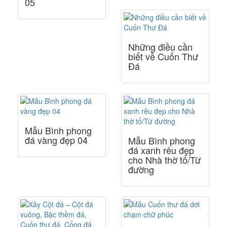
05
Những điều cần
biết về Cuốn Thư
Đá
Mẫu Bình phong
đá vàng đẹp 04
Mẫu Bình phong
đá xanh rêu đẹp
cho Nhà thờ tổ/Từ
đường