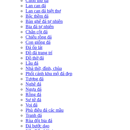
Cuốn thư đá
Lan can đá
Lan can đá biệt thự
Bậc thềm đá
Bàn ghế đá tự nhiên
Bia đá tự nhiên
Chân cột đá
Chiếu rồng đá
Con giống đá
Đá ốp lát
Đồ đá trang trí
Đồ thờ đá
Lầu đá
Nhà thờ, đình, chùa
Phối cảnh khu mộ đá đẹp
Tượng đá
Nghê đá
Ngựa đá
Rồng đá
Sư tử đá
Voi đá
Phù điêu đá các mầu
Tranh đá
Rùa đội bia đá
Đá bước dạo