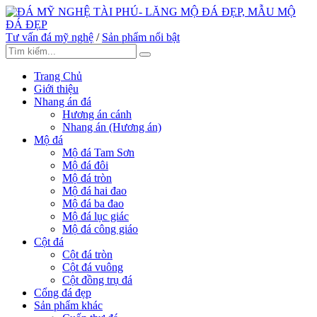
Tư vấn đá mỹ nghệ
/
Sản phẩm nổi bật
Trang Chủ
Giới thiệu
Nhang án đá
Hương án cánh
Nhang án (Hương án)
Mộ đá
Mộ đá Tam Sơn
Mộ đá đôi
Mộ đá tròn
Mộ đá hai đao
Mộ đá ba đao
Mộ đá lục giác
Mộ đá công giáo
Cột đá
Cột đá tròn
Cột đá vuông
Cột đồng trụ đá
Cổng đá đẹp
Sản phẩm khác