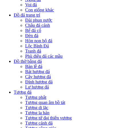
Voi đá
Con giống khác
Đồ đá trang trí
Đài phun nước
Chậu đá cảnh
Bể đá cổ
Đèn đá
Hòn non bộ đá
Lộc Bình Đá
Tranh đá
Phù điêu đá các mầu
Đồ thờ bằng đá
Bàn lễ đá
Bát hương đá
Cây hương đá
Đỉnh hương đá
Lư hương đá
Tượng đá
Tượng phật
Tượng quan âm bồ tát
Tượng di lặc
Tượng la hán
Tượng tứ đại thiên vương
Tượng cảnh đá