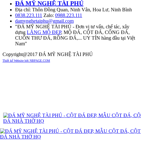
ĐÁ MỸ NGHỆ TÀI PHÚ
Địa chỉ: Thôn Đồng Quan, Ninh Vân, Hoa Lư, Ninh Bình
0838.223.111
Zalo:
0988.223.111
damynghetaiphu@gmail.com
"ĐÁ MỸ NGHỆ TÀI PHÚ - Đơn vị tư vấn, chế tác, xây
dựng
LĂNG MỘ ĐẸP
, MỘ ĐÁ, CỘT ĐÁ, CỔNG ĐÁ,
CUỐN THƯ ĐÁ, RỒNG ĐÁ,... UY TÍN hàng đầu tại Việt
Nam"
Copyright@2017 ĐÁ MỸ NGHỆ TÀI PHÚ
Thiết kế Website bởi NBPAGE.COM