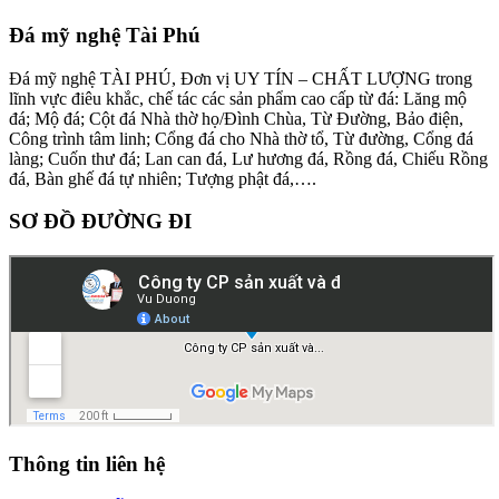
Đá mỹ nghệ Tài Phú
Đá mỹ nghệ TÀI PHÚ, Đơn vị UY TÍN – CHẤT LƯỢNG trong
lĩnh vực điêu khắc, chế tác các sản phẩm cao cấp từ đá: Lăng mộ
đá; Mộ đá; Cột đá Nhà thờ họ/Đình Chùa, Từ Đường, Bảo điện,
Công trình tâm linh; Cổng đá cho Nhà thờ tổ, Từ đường, Cổng đá
làng; Cuốn thư đá; Lan can đá, Lư hương đá, Rồng đá, Chiếu Rồng
đá, Bàn ghế đá tự nhiên; Tượng phật đá,….
SƠ ĐỒ ĐƯỜNG ĐI
Thông tin liên hệ