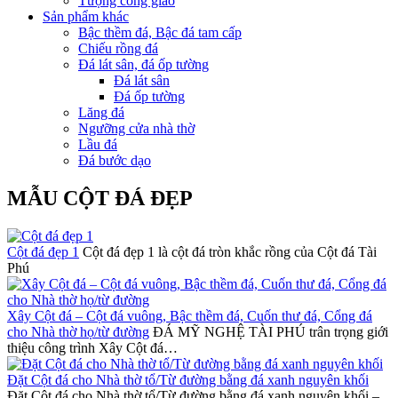
Tượng công giáo
Sản phẩm khác
Bậc thềm đá, Bậc đá tam cấp
Chiếu rồng đá
Đá lát sân, đá ốp tường
Đá lát sân
Đá ốp tường
Lăng đá
Ngưỡng cửa nhà thờ
Lầu đá
Đá bước dạo
MẪU CỘT ĐÁ ĐẸP
Cột đá đẹp 1
Cột đá đẹp 1 là cột đá tròn khắc rồng của Cột đá Tài
Phú
Xây Cột đá – Cột đá vuông, Bậc thềm đá, Cuốn thư đá, Cổng đá
cho Nhà thờ họ/từ đường
ĐÁ MỸ NGHỆ TÀI PHÚ trân trọng giới
thiệu công trình Xây Cột đá…
Đặt Cột đá cho Nhà thờ tổ/Từ đường bằng đá xanh nguyên khối
Đặt Cột đá cho Nhà thờ tổ/Từ đường bằng đá xanh nguyên khối –