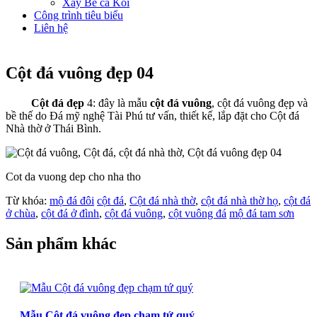
Xây Bể cá Koi
Công trình tiêu biểu
Liên hệ
Cột đá vuông đẹp 04
Cột đá đẹp
4: đây là mẫu
cột đá vuông
, cột đá vuông đẹp và
bề thế do Đá mỹ nghệ Tài Phú tư vấn, thiết kế, lắp đặt cho Cột đá
Nhà thờ ở Thái Bình.
Cot da vuong dep cho nha tho
Từ khóa:
mộ đá đôi
cột đá
,
Cột đá nhà thờ
,
cột đá nhà thờ họ
,
cột đá
ở chùa
,
cột đá ở đình
,
cột đá vuông
,
cột vuông đá
mộ đá tam sơn
Sản phẩm khác
Mẫu Cột đá vuông đẹp chạm tứ quý