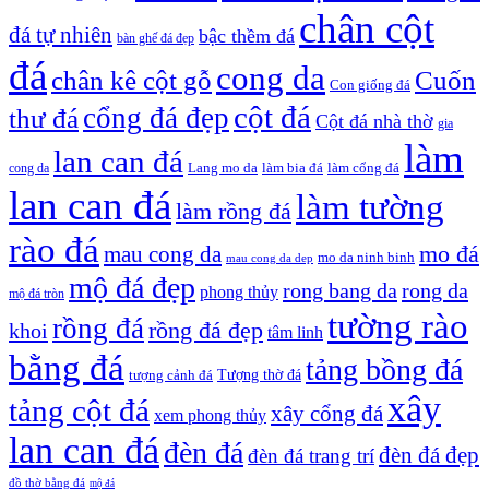
chân cột
đá tự nhiên
bậc thềm đá
bàn ghế đá đẹp
đá
cong da
chân kê cột gỗ
Cuốn
Con giống đá
cột đá
cổng đá đẹp
thư đá
Cột đá nhà thờ
gia
làm
lan can đá
Lang mo da
làm bia đá
làm cổng đá
cong da
lan can đá
làm tường
làm rồng đá
rào đá
mo đá
mau cong da
mo da ninh binh
mau cong da dep
mộ đá đẹp
rong bang da
rong da
phong thủy
mộ đá tròn
tường rào
rồng đá
rồng đá đẹp
khoi
tâm linh
bằng đá
tảng bồng đá
tượng cảnh đá
Tượng thờ đá
xây
tảng cột đá
xây cổng đá
xem phong thủy
lan can đá
đèn đá
đèn đá đẹp
đèn đá trang trí
đồ thờ bằng đá
mộ đá