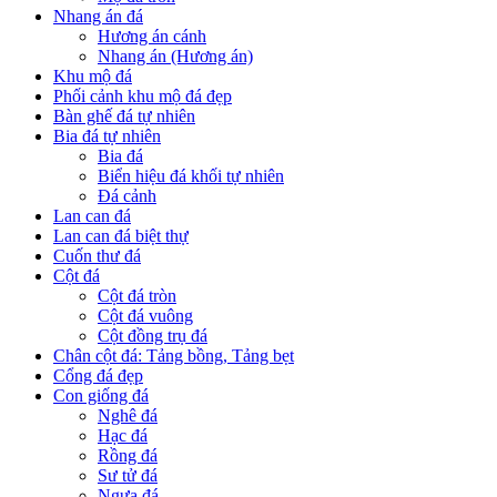
Nhang án đá
Hương án cánh
Nhang án (Hương án)
Khu mộ đá
Phối cảnh khu mộ đá đẹp
Bàn ghế đá tự nhiên
Bia đá tự nhiên
Bia đá
Biển hiệu đá khối tự nhiên
Đá cảnh
Lan can đá
Lan can đá biệt thự
Cuốn thư đá
Cột đá
Cột đá tròn
Cột đá vuông
Cột đồng trụ đá
Chân cột đá: Tảng bồng, Tảng bẹt
Cổng đá đẹp
Con giống đá
Nghê đá
Hạc đá
Rồng đá
Sư tử đá
Ngựa đá