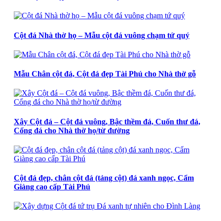
Cột đá Nhà thờ họ – Mẫu cột đá vuông chạm tứ quý
Mẫu Chân cột đá, Cột đá đẹp Tài Phú cho Nhà thờ gỗ
Xây Cột đá – Cột đá vuông, Bậc thềm đá, Cuốn thư đá,
Cổng đá cho Nhà thờ họ/từ đường
Cột đá đẹp, chân cột đá (tảng cột) đá xanh ngọc, Cẩm
Giàng cao cấp Tài Phú