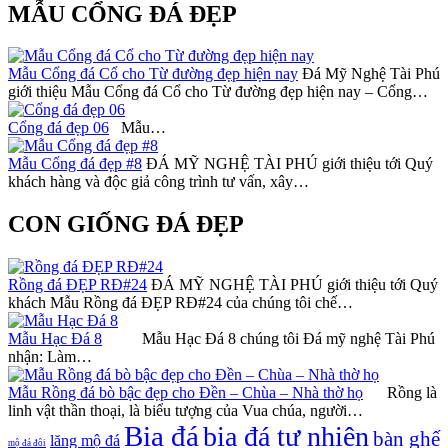
MẪU CỔNG ĐÁ ĐẸP
Mẫu Cổng đá Cổ cho Từ đường đẹp hiện nay
Đá Mỹ Nghệ Tài Phú
giới thiệu Mẫu Cổng đá Cổ cho Từ đường đẹp hiện nay – Cổng…
Cổng đá đẹp 06
Mẫu…
Mẫu Cổng đá đẹp #8
ĐÁ MỸ NGHỆ TÀI PHÚ giới thiệu tới Quý
khách hàng và độc giả công trình tư vấn, xây…
CON GIỐNG ĐÁ ĐẸP
Rồng đá ĐẸP RĐ#24
ĐÁ MỸ NGHỆ TÀI PHÚ giới thiệu tới Quý
khách Mẫu Rồng đá ĐẸP RĐ#24 của chúng tôi chế…
Mẫu Hạc Đá 8
Mẫu Hạc Đá 8 chúng tôi Đá mỹ nghệ Tài Phú
nhận: Làm…
Mẫu Rồng đá bò bậc đẹp cho Đền – Chùa – Nhà thờ họ
Rồng là
linh vật thần thoại, là biểu tượng của Vua chúa, người…
Bia đá
bia đá tự nhiên
bàn ghế
lăng mộ đá
mộ đá đôi