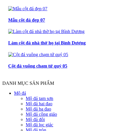
Mẫu cột đá đẹp 07
Làm cột đá nhà thờ họ tại Bình Dương
Cột đá vuông chạm tứ quý 05
DANH MỤC SẢN PHẨM
Mộ đá
Mộ đá tam sơn
Mộ đá hai đao
Mộ đá ba đao
Mộ đá công giáo
Mộ đá đôi
Mộ đá lục giác
Mộ đá tròn