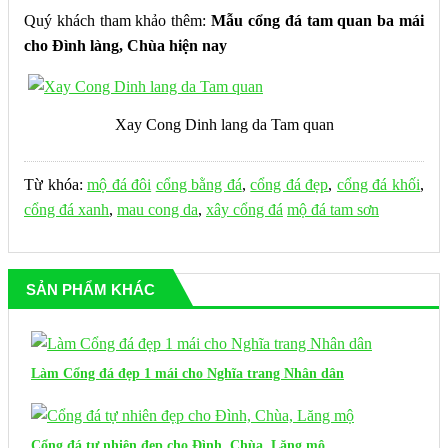
Quý khách tham khảo thêm:
Mẫu cổng đá tam quan ba mái
cho Đình làng, Chùa hiện nay
Xay Cong Dinh lang da Tam quan
Từ khóa:
mộ đá đôi
cổng bằng đá
,
cổng đá đẹp
,
cổng đá khối
,
cổng đá xanh
,
mau cong da
,
xây cổng đá
mộ đá tam sơn
SẢN PHẨM KHÁC
Làm Cổng đá đẹp 1 mái cho Nghĩa trang Nhân dân
Cổng đá tự nhiên đẹp cho Đình, Chùa, Lăng mộ