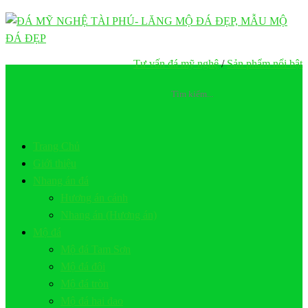
Tư vấn đá mỹ nghệ
/
Sản phẩm nổi bật
Trang Chủ
Giới thiệu
Nhang án đá
Hương án cánh
Nhang án (Hương án)
Mộ đá
Mộ đá Tam Sơn
Mộ đá đôi
Mộ đá tròn
Mộ đá hai đao