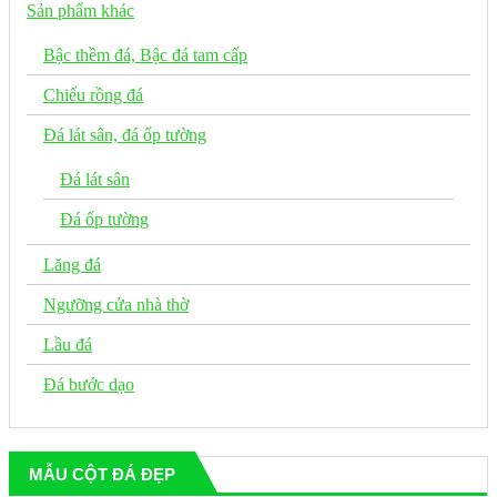
Sản phẩm khác
Bậc thềm đá, Bậc đá tam cấp
Chiếu rồng đá
Đá lát sân, đá ốp tường
Đá lát sân
Đá ốp tường
Lăng đá
Ngưỡng cửa nhà thờ
Lầu đá
Đá bước dạo
MẪU CỘT ĐÁ ĐẸP