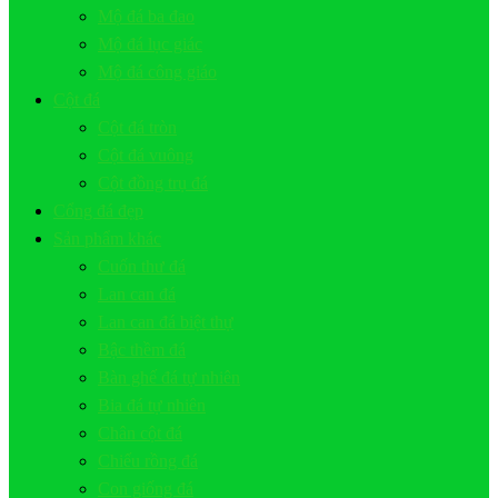
Mộ đá ba đao
Mộ đá lục giác
Mộ đá công giáo
Cột đá
Cột đá tròn
Cột đá vuông
Cột đồng trụ đá
Cổng đá đẹp
Sản phẩm khác
Cuốn thư đá
Lan can đá
Lan can đá biệt thự
Bậc thềm đá
Bàn ghế đá tự nhiên
Bia đá tự nhiên
Chân cột đá
Chiếu rồng đá
Con giống đá