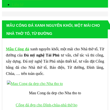
Liên hệ
MẪU CỔNG ĐÁ XANH NGUYÊN KHỐI, MỘT MÁI CHO
NHÀ THỜ TỔ, TỪ ĐƯỜNG
Mẫu Cổng đá
xanh nguyên khối, một mái cho Nhà thờ tổ, Từ
đường của
Đá mỹ nghệ Tài Phú
tư vấn, chế tác và thi công,
xây dựng. Đá mỹ nghệ Tài Phú nhận thiết kế, tư vấn đặt Cổng
bằng đá cho Nhà thờ tổ, Bảo điện, Từ đường, Đình làng,
Chùa, … trên toàn quốc.
Mau Cong da dep cho Nha tho to
Cổng đá đẹp cho Đình-chùa-nhà thờ họ