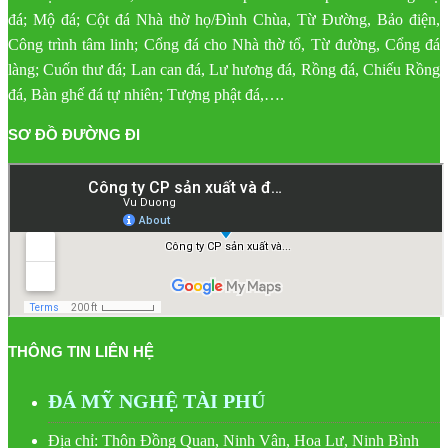
đá; Mộ đá; Cột đá Nhà thờ họ/Đình Chùa, Từ Đường, Bảo điện,
Công trình tâm linh; Cổng đá cho Nhà thờ tổ, Từ đường, Cổng đá
làng; Cuốn thư đá; Lan can đá, Lư hương đá, Rồng đá, Chiếu Rồng
đá, Bàn ghế đá tự nhiên; Tượng phật đá,….
SƠ ĐỒ ĐƯỜNG ĐI
THÔNG TIN LIÊN HỆ
ĐÁ MỸ NGHỆ TÀI PHÚ
Địa chỉ: Thôn Đồng Quan, Ninh Vân, Hoa Lư, Ninh Bình