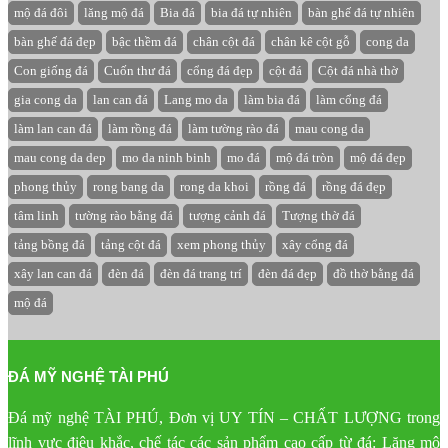
mộ đá đôi
lăng mộ đá
Bia đá
bia đá tự nhiên
bàn ghế đá tự nhiên
bàn ghế đá đẹp
bậc thềm đá
chân cột đá
chân kê cột gỗ
cong da
Con giống đá
Cuốn thư đá
cổng đá đẹp
cột đá
Cột đá nhà thờ
gia cong da
lan can đá
Lang mo da
làm bia đá
làm cổng đá
làm lan can đá
làm rồng đá
làm tường rào đá
mau cong da
mau cong da dep
mo da ninh binh
mo đá
mộ đá tròn
mộ đá đẹp
phong thủy
rong bang da
rong da khoi
rồng đá
rồng đá đẹp
tâm linh
tường rào bằng đá
tượng cảnh đá
Tượng thờ đá
tảng bồng đá
tảng cột đá
xem phong thủy
xây cổng đá
xây lan can đá
đèn đá
đèn đá trang trí
đèn đá đẹp
đồ thờ bằng đá
mộ đá
ĐÁ MỸ NGHỆ TÀI PHÚ
Đá mỹ nghệ TÀI PHÚ, Đơn vị UY TÍN – CHẤT LƯỢNG trong
lĩnh vực điêu khắc, chế tác các sản phẩm cao cấp từ đá: Lăng mộ