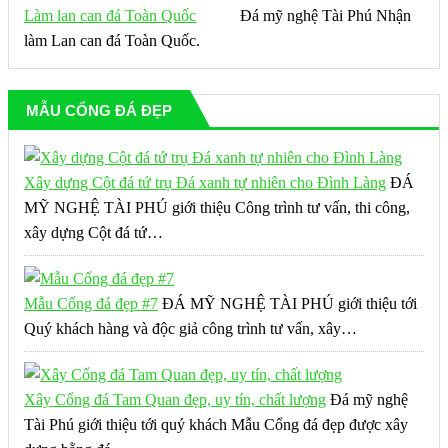
Làm lan can đá Toàn Quốc
Đá mỹ nghệ Tài Phú Nhận
làm Lan can đá Toàn Quốc.
MẪU CỔNG ĐÁ ĐẸP
Xây dựng Cột đá tứ trụ Đá xanh tự nhiên cho Đình Làng
ĐÁ
MỸ NGHỆ TÀI PHÚ giới thiệu Công trình tư vấn, thi công,
xây dựng Cột đá tứ…
Mẫu Cổng đá đẹp #7
ĐÁ MỸ NGHỆ TÀI PHÚ giới thiệu tới
Quý khách hàng và độc giả công trình tư vấn, xây…
Xây Cổng đá Tam Quan đẹp, uy tín, chất lượng
Đá mỹ nghệ
Tài Phú giới thiệu tới quý khách Mẫu Cổng đá đẹp được xây