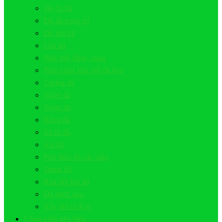
Đá ốp lát
Đồ đá trang trí
Đồ thờ đá
Lầu đá
Nhà thờ, đình, chùa
Phối cảnh khu mộ đá đẹp
Tượng đá
Nghê đá
Ngựa đá
Rồng đá
Sư tử đá
Voi đá
Phù điêu đá các mầu
Tranh đá
Rùa đội bia đá
Đá bước dạo
Xây Bể cá Koi
Công trình tiêu biểu