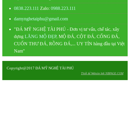
0838.223.111
Zalo:
0988.223.111
damynghetaiphu@gmail.com
"ĐÁ MỸ NGHỆ TÀI PHÚ - Đơn vị tư vấn, chế tác, xây
dựng
LĂNG MỘ ĐẸP
, MỘ ĐÁ, CỘT ĐÁ, CỔNG ĐÁ,
CUỐN THƯ ĐÁ, RỒNG ĐÁ,... UY TÍN hàng đầu tại Việt
Nam"
Copyright@2017 ĐÁ MỸ NGHỆ TÀI PHÚ
Thiết kế Website bởi NBPAGE.COM