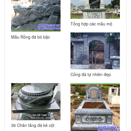
Tổng hợp các mẫu mộ
đá có mái đẹp năm 2022
Mẫu Rồng đá bò bậc
đẹp cho Đền – Chùa –
Nhà thờ họ
Cổng đá tự nhiên đẹp
cho Đình, Chùa, Lăng
mộ
36 Chân tảng đá kê cột
nhà, đá tảng kê cột đẹp