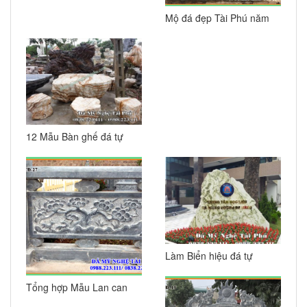
Mộ đá đẹp Tài Phú năm
2002
12 Mẫu Bàn ghế đá tự
nhiên đẹp nhất
Làm Biển hiệu đá tự
nhiên nguyên khối cao
cấp
Tổng hợp Mẫu Lan can
đá đẹp cho Khu lăng mộ,