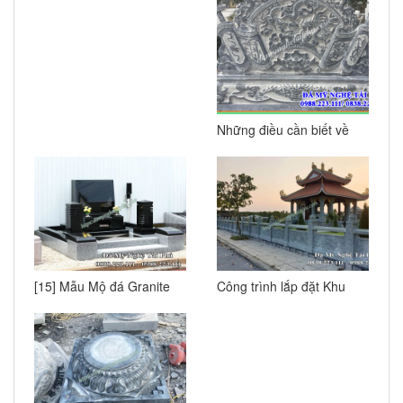
Nhà thờ họ
Những điều cần biết về
Cuốn Thư Đá
[15] Mẫu Mộ đá Granite
Công trình lắp đặt Khu
mang phong cách Nhật
mộ đá tại Nghĩa trang
Bản
Hoa Viên Bình An –
Đồng Nai T3/2022