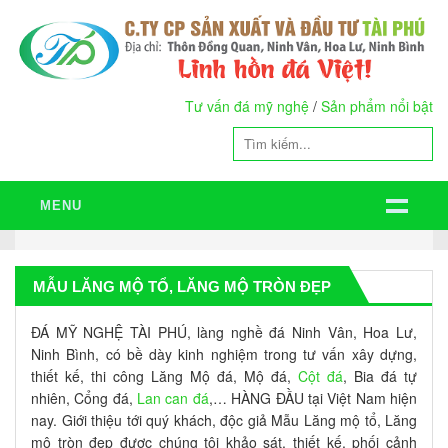
Tư vấn đá mỹ nghệ
/
Sản phẩm nổi bật
MENU
MẪU LĂNG MỘ TỔ, LĂNG MỘ TRÒN ĐẸP
ĐÁ MỸ NGHỆ TÀI PHÚ, làng nghề đá Ninh Vân, Hoa Lư,
Ninh Bình, có bề dày kinh nghiệm trong tư vấn xây dựng,
thiết kế, thi công Lăng Mộ đá, Mộ đá,
Cột đá
, Bia đá tự
nhiên, Cổng đá,
Lan can đá
,… HÀNG ĐẦU tại Việt Nam hiện
nay. Giới thiệu tới quý khách, độc giả Mẫu Lăng mộ tổ, Lăng
mộ tròn đẹp được chúng tôi khảo sát, thiết kế, phối cảnh