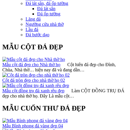
Đá lát sân, đá ốp tường
Đá lát sân
Đá ốp tường
Lăng đá
Ngưỡng cửa nhà thờ
Lầu đá
Đá bước dạo
MẪU CỘT ĐÁ ĐẸP
Mẫu cột đá đẹp cho Nhà thờ họ
Cột hiên đá đẹp cho Đình,
Chùa, Nhà thờ… hiện nay đã và đang dần…
Cột đá tròn đẹp cho nhà thờ họ 02
Mẫu cột đồng trụ đá xanh rêu đẹp
Làm CỘT ĐỒNG TRỤ ĐÁ
đẹp cho nhà thờ họ. Đây Là mẫu cột…
MẪU CUỐN THƯ ĐÁ ĐẸP
Mẫu Bình phong đá vàng đẹp 04