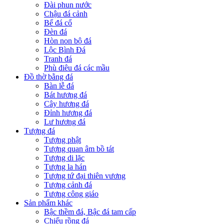
Đài phun nước
Chậu đá cảnh
Bể đá cổ
Đèn đá
Hòn non bộ đá
Lộc Bình Đá
Tranh đá
Phù điêu đá các mầu
Đồ thờ bằng đá
Bàn lễ đá
Bát hương đá
Cây hương đá
Đỉnh hương đá
Lư hương đá
Tượng đá
Tượng phật
Tượng quan âm bồ tát
Tượng di lặc
Tượng la hán
Tượng tứ đại thiên vương
Tượng cảnh đá
Tượng công giáo
Sản phẩm khác
Bậc thềm đá, Bậc đá tam cấp
Chiếu rồng đá