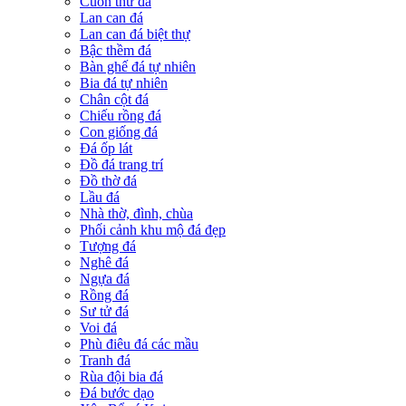
Cuốn thư đá
Lan can đá
Lan can đá biệt thự
Bậc thềm đá
Bàn ghế đá tự nhiên
Bia đá tự nhiên
Chân cột đá
Chiếu rồng đá
Con giống đá
Đá ốp lát
Đồ đá trang trí
Đồ thờ đá
Lầu đá
Nhà thờ, đình, chùa
Phối cảnh khu mộ đá đẹp
Tượng đá
Nghê đá
Ngựa đá
Rồng đá
Sư tử đá
Voi đá
Phù điêu đá các mầu
Tranh đá
Rùa đội bia đá
Đá bước dạo