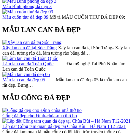
Mẫu Bình phong đá đẹp 3
Mẫu cuốn thư đá đẹp 09
Mô tả MẪU CUỐN THƯ ĐÁ ĐẸP 09:
MẪU LAN CAN ĐÁ ĐẸP
Xây lan can đá tại Sóc Trăng
Xây lan can đá tại Sóc Trăng- Xây lan
can đá, tường rào đá, làm tường rào bằng đá…
Làm lan can đá Toàn Quốc
Đá mỹ nghệ Tài Phú Nhận làm
Lan can đá Toàn Quốc.
Mẫu lan can đá đẹp 05
Mẫu lan can đá đẹp 05 là mẫu lan can
rất đẹp. Bưng…
MẪU CỔNG ĐÁ ĐẸP
Cổng đá đẹp cho Đình-chùa-nhà thờ họ
Lắp đặt Cổng tam quan đá đẹp tại Chùa Bùi – Hà Nam T12-2021
Cổng đá tam quan là mẫu cổng có lối kiến trúc truyền thống của