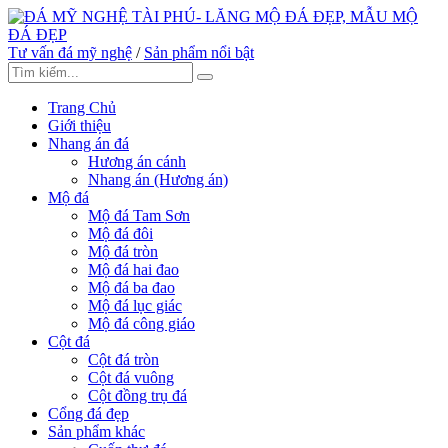
Tư vấn đá mỹ nghệ
/
Sản phẩm nổi bật
Trang Chủ
Giới thiệu
Nhang án đá
Hương án cánh
Nhang án (Hương án)
Mộ đá
Mộ đá Tam Sơn
Mộ đá đôi
Mộ đá tròn
Mộ đá hai đao
Mộ đá ba đao
Mộ đá lục giác
Mộ đá công giáo
Cột đá
Cột đá tròn
Cột đá vuông
Cột đồng trụ đá
Cổng đá đẹp
Sản phẩm khác