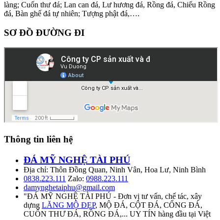
làng; Cuốn thư đá; Lan can đá, Lư hương đá, Rồng đá, Chiếu Rồng
đá, Bàn ghế đá tự nhiên; Tượng phật đá,….
SƠ ĐỒ ĐƯỜNG ĐI
Thông tin liên hệ
ĐÁ MỸ NGHỆ TÀI PHÚ
Địa chỉ: Thôn Đồng Quan, Ninh Vân, Hoa Lư, Ninh Bình
0838.223.111
Zalo:
0988.223.111
damynghetaiphu@gmail.com
"ĐÁ MỸ NGHỆ TÀI PHÚ - Đơn vị tư vấn, chế tác, xây
dựng
LĂNG MỘ ĐẸP
, MỘ ĐÁ, CỘT ĐÁ, CỔNG ĐÁ,
CUỐN THƯ ĐÁ, RỒNG ĐÁ,... UY TÍN hàng đầu tại Việt