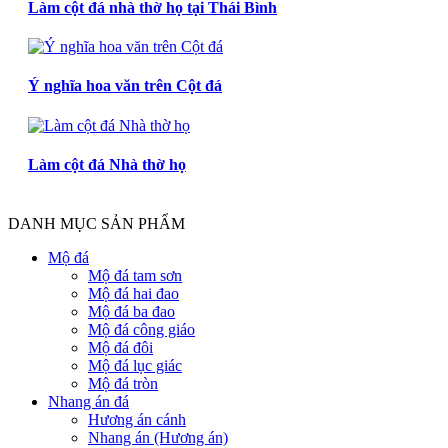
Làm cột đá nhà thờ họ tại Thái Bình
Ý nghĩa hoa văn trên Cột đá
Làm cột đá Nhà thờ họ
DANH MỤC SẢN PHẨM
Mộ đá
Mộ đá tam sơn
Mộ đá hai đao
Mộ đá ba đao
Mộ đá công giáo
Mộ đá đôi
Mộ đá lục giác
Mộ đá tròn
Nhang án đá
Hương án cánh
Nhang án (Hương án)