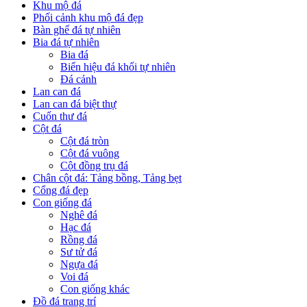
Khu mộ đá
Phối cảnh khu mộ đá đẹp
Bàn ghế đá tự nhiên
Bia đá tự nhiên
Bia đá
Biển hiệu đá khối tự nhiên
Đá cảnh
Lan can đá
Lan can đá biệt thự
Cuốn thư đá
Cột đá
Cột đá tròn
Cột đá vuông
Cột đồng trụ đá
Chân cột đá: Tảng bồng, Tảng bẹt
Cổng đá đẹp
Con giống đá
Nghê đá
Hạc đá
Rồng đá
Sư tử đá
Ngựa đá
Voi đá
Con giống khác
Đồ đá trang trí