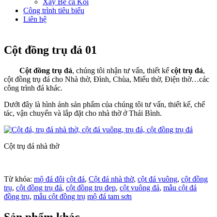
Xây Bể cá Koi
Công trình tiêu biểu
Liên hệ
Cột đồng trụ đá 01
Cột đồng trụ đá
, chúng tôi nhận tư vấn, thiết kế
cột trụ đá
,
cột đồng trụ đá cho Nhà thờ, Đình, Chùa, Miếu thờ, Điện thờ…các
công trình đá khác.
Dưới đây là hình ảnh sản phẩm của chúng tôi tư vấn, thiết kế, chế
tác, vận chuyển và lắp đặt cho nhà thờ ở Thái Bình.
Cột trụ đá nhà thờ
Từ khóa:
mộ đá đôi
cột đá
,
Cột đá nhà thờ
,
cột đá vuông
,
cột đồng
trụ
,
cột đồng trụ đá
,
cột đồng trụ đẹp
,
cột vuông đá
,
mẫu cột đá
đồng trụ
,
mẫu cột đồng trụ
mộ đá tam sơn
Sản phẩm khác