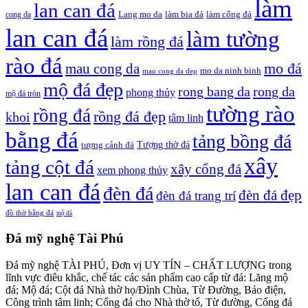
làm
lan can đá
Lang mo da
làm bia đá
làm cổng đá
cong da
lan can đá
làm tường
làm rồng đá
rào đá
mo đá
mau cong da
mo da ninh binh
mau cong da dep
mộ đá đẹp
rong bang da
rong da
phong thủy
mộ đá tròn
tường rào
rồng đá
rồng đá đẹp
khoi
tâm linh
bằng đá
tảng bồng đá
tượng cảnh đá
Tượng thờ đá
xây
tảng cột đá
xây cổng đá
xem phong thủy
lan can đá
đèn đá
đèn đá đẹp
đèn đá trang trí
đồ thờ bằng đá
mộ đá
Đá mỹ nghệ Tài Phú
Đá mỹ nghệ TÀI PHÚ, Đơn vị UY TÍN – CHẤT LƯỢNG trong
lĩnh vực điêu khắc, chế tác các sản phẩm cao cấp từ đá: Lăng mộ
đá; Mộ đá; Cột đá Nhà thờ họ/Đình Chùa, Từ Đường, Bảo điện,
Công trình tâm linh; Cổng đá cho Nhà thờ tổ, Từ đường, Cổng đá