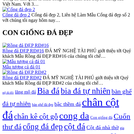
Việt Nam. Với 3…
Cổng đá đẹp 2
Cổng đá đẹp 2, Liên hệ Làm Mẫu Cổng đá đẹp số 2
với chúng tôi ngay hôm nay…
CON GIỐNG ĐÁ ĐẸP
Rồng đá ĐẸP RĐ#16
ĐÁ MỸ NGHỆ TÀI PHÚ giới thiệu tới Quý
khách Mẫu Rồng đá ĐẸP RĐ#16 của chúng tôi chế…
Mẫu tượng cá đá 01
Rồng đá ĐẸP RĐ#2
ĐÁ MỸ NGHỆ TÀI PHÚ giới thiệu tới Quý
khách Mẫu Rồng đá ĐẸP RĐ#2 của chúng tôi chế…
Bia đá
bia đá tự nhiên
bàn ghế
lăng mộ đá
mộ đá đôi
chân cột
đá tự nhiên
bậc thềm đá
bàn ghế đá đẹp
đá
cong da
chân kê cột gỗ
Cuốn
Con giống đá
cột đá
cổng đá đẹp
thư đá
Cột đá nhà thờ
gia