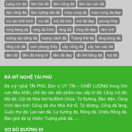
Lang mo da
làm bia đá
làm cổng đá
làm lan can đá
làm rồng đá
làm tường rào đá
mau cong da
mau cong da dep
mo da ninh binh
mo đá
mộ đá tròn
mộ đá đẹp
phong thủy
rong bang da
rong da khoi
rồng đá
rồng đá đẹp
tâm linh
tường rào bằng đá
tượng cảnh đá
Tượng thờ đá
tảng bồng đá
tảng cột đá
xem phong thủy
xây cổng đá
xây lan can đá
đèn đá
đèn đá trang trí
đèn đá đẹp
đồ thờ bằng đá
mộ đá
ĐÁ MỸ NGHỆ TÀI PHÚ
Đá mỹ nghệ TÀI PHÚ, Đơn vị UY TÍN – CHẤT LƯỢNG trong lĩnh
vực điêu khắc, chế tác các sản phẩm cao cấp từ đá: Lăng mộ đá;
Mộ đá; Cột đá Nhà thờ họ/Đình Chùa, Từ Đường, Bảo điện, Công
trình tâm linh; Cổng đá cho Nhà thờ tổ, Từ đường, Cổng đá làng;
Cuốn thư đá; Lan can đá, Lư hương đá, Rồng đá, Chiếu Rồng đá,
Bàn ghế đá tự nhiên; Tượng phật đá,….
SƠ ĐỒ ĐƯỜNG ĐI