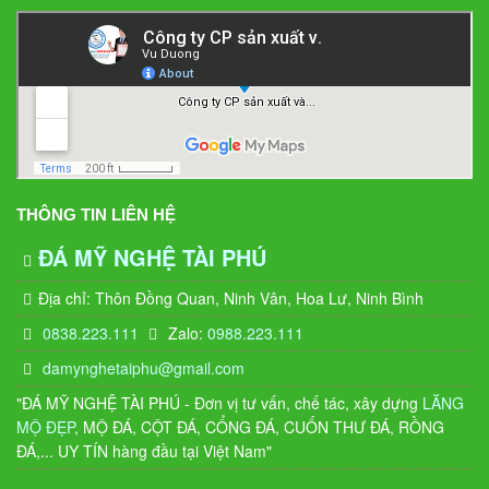
THÔNG TIN LIÊN HỆ
ĐÁ MỸ NGHỆ TÀI PHÚ
Địa chỉ: Thôn Đồng Quan, Ninh Vân, Hoa Lư, Ninh Bình
0838.223.111
Zalo:
0988.223.111
damynghetaiphu@gmail.com
"ĐÁ MỸ NGHỆ TÀI PHÚ - Đơn vị tư vấn, chế tác, xây dựng
LĂNG
MỘ ĐẸP
, MỘ ĐÁ, CỘT ĐÁ, CỔNG ĐÁ, CUỐN THƯ ĐÁ, RỒNG
ĐÁ,... UY TÍN hàng đầu tại Việt Nam"