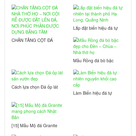
Lắp đặt biển hiệu đá tự
nhiên tại thành phố Hạ
Long, Quảng Ninh
CHÂN TẢNG CỘT ĐÁ
NHÀ THỜ HỌ – NƠI CỘI
RỄ ĐƯỢC ĐẶT LÊN ĐÁ,
NƠI PHÚC PHẦN ĐƯỢC
Mẫu Rồng đá bò bậc
DỰNG BẰNG TÂM
đẹp cho Đền – Chùa –
Nhà thờ họ
Cách lựa chọn Đá ốp lát
sân vườn đẹp
Làm Biển hiệu đá tự
nhiên nguyên khối cao
cấp
[15] Mẫu Mộ đá Granite
mang phong cách Nhật