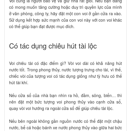
Voi cũng là người bảo vệ và giữ nhà rất giỏi. Nếu bạn đang
có mong muốn tăng cường hoặc duy trì quyền lực của mình
ở văn phòng, công ty, hãy đặt một con voi ở gần cửa ra vào.
Sử dụng kết hợp sức mạnh của con voi này với con voi khác
có thể giúp bạn đạt được mục đích.
Có tác dụng chiêu hút tài lộc
Voi chiêu tài có đặc điểm gì? Vòi voi dài có khả năng hút
nước tốt. Trong phong thủy, nước tượng trưng cho tài, vì thế,
chiếc vòi của tượng voi có tác dụng giống như tỳ hưu có thể
hút tài khí.
Nếu cửa sổ của nhà bạn nhìn ra hồ, đầm, sông, biển… thì
nên đặt một bức tượng voi phong thủy vào cạnh cửa sổ,
quay vòi voi hướng ra ngoài cửa sổ để giúp chiêu tài lộc.
Nếu bên ngoài không gần nguồn nước có thể đặt một chậu
nước, bể cá hoặc bánh xe nước phong thủy vào giữa hai bức