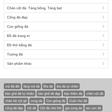
Chân cột đá: Tảng bồng, Tảng bẹt
Cổng đá đẹp
Con giống đá
Đồ đá trang trí
Đồ thờ bằng đá
Tượng đá
Sản phẩm khác
mộ đá đôi
lăng mộ đá
Bia đá
bia đá tự nhiên
bàn ghế đá tự nhiên
bàn ghế đá đẹp
bậc thềm đá
chân cột đá
chân kê cột gỗ
cong da
Con giống đá
Cuốn thư đá
cổng đá đẹp
cột đá
Cột đá nhà thờ
gia cong da
lan can đá