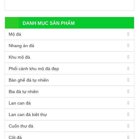
như thế nào? Ảnh hưởng
đến vận mệnh cuộc đời
ra sao?
DANH MỤC SẢN PHẨM
Mộ đá
Nhang án đá
Khu mộ đá
Phối cảnh khu mộ đá đẹp
Bàn ghế đá tự nhiên
Bia đá tự nhiên
Lan can đá
Lan can đá biệt thự
Cuốn thư đá
Cột đá