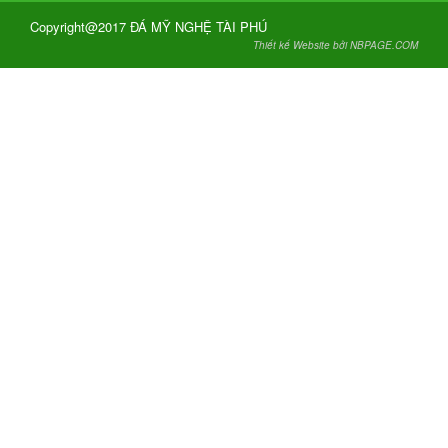
Copyright@2017 ĐÁ MỸ NGHỆ TÀI PHÚ
Thiết kế Website bởi NBPAGE.COM