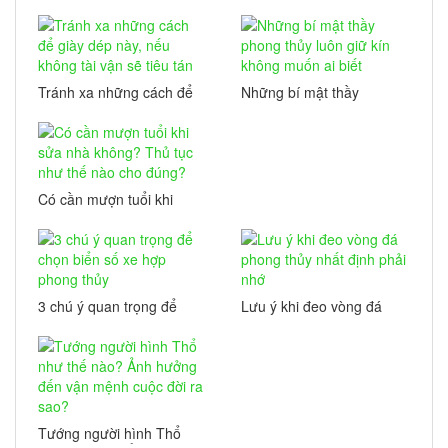
đặt và sử dụng QUẢ
CẦU PHONG THỦY để
luôn gặp may mắn
Tránh xa những cách để
Những bí mật thầy
giày dép này, nếu không
phong thủy luôn giữ kín
tài vận sẽ tiêu tán
không muốn ai biết
Có cần mượn tuổi khi
sửa nhà không? Thủ tục
như thế nào cho đúng?
3 chú ý quan trọng để
Lưu ý khi đeo vòng đá
chọn biển số xe hợp
phong thủy nhất định
phong thủy
phải nhớ
Tướng người hình Thổ