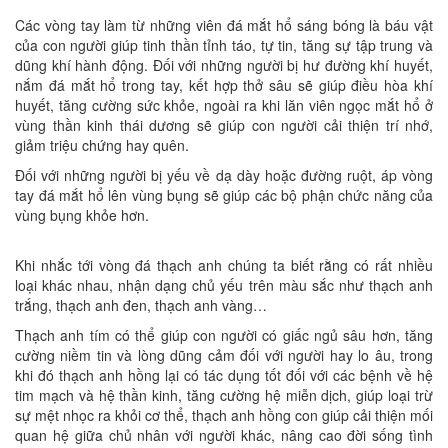
Các vòng tay làm từ những viên đá mắt hổ sáng bóng là báu vật
của con người giúp tinh thần tỉnh táo, tự tin, tăng sự tập trung và
dũng khí hành động. Đối với những người bị hư đường khí huyết,
nắm đá mắt hổ trong tay, kết hợp thở sâu sẽ giúp điều hòa khí
huyết, tăng cường sức khỏe, ngoài ra khi lăn viên ngọc mắt hổ ở
vùng thần kinh thái dương sẽ giúp con người cải thiện trí nhớ,
giảm triệu chứng hay quên.
Đối với những người bị yếu về dạ dày hoặc đường ruột, áp vòng
tay đá mắt hổ lên vùng bụng sẽ giúp các bộ phận chức năng của
vùng bụng khỏe hơn.
Khi nhắc tới vòng đá thạch anh chúng ta biết rằng có rất nhiều
loại khác nhau, nhận dạng chủ yếu trên màu sắc như thạch anh
trắng, thạch anh đen, thạch anh vàng…
Thạch anh tím có thể giúp con người có giấc ngủ sâu hơn, tăng
cường niềm tin và lòng dũng cảm đối với người hay lo âu, trong
khi đó thạch anh hồng lại có tác dụng tốt đối với các bệnh về hệ
tim mạch và hệ thần kinh, tăng cường hệ miễn dịch, giúp loại trừ
sự mệt nhọc ra khỏi cơ thể, thạch anh hồng con giúp cải thiện mối
quan hệ giữa chủ nhân với người khác, nâng cao đời sống tình