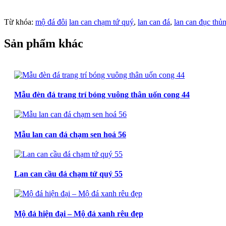
Từ khóa:
mộ đá đôi
lan can chạm tứ quý
,
lan can đá
,
lan can đục thủ
Sản phẩm khác
Mẫu đèn đá trang trí bóng vuông thân uốn cong 44
Mẫu lan can đá chạm sen hoá 56
Lan can cầu đá chạm tứ quý 55
Mộ đá hiện đại – Mộ đá xanh rêu đẹp