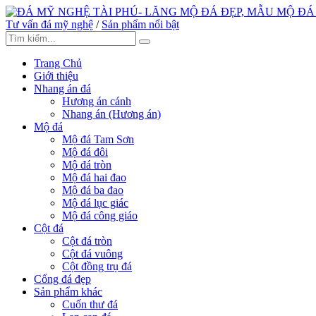
Tư vấn đá mỹ nghệ
/
Sản phẩm nổi bật
Trang Chủ
Giới thiệu
Nhang án đá
Hương án cánh
Nhang án (Hương án)
Mộ đá
Mộ đá Tam Sơn
Mộ đá đôi
Mộ đá tròn
Mộ đá hai đao
Mộ đá ba đao
Mộ đá lục giác
Mộ đá công giáo
Cột đá
Cột đá tròn
Cột đá vuông
Cột đồng trụ đá
Cổng đá đẹp
Sản phẩm khác
Cuốn thư đá