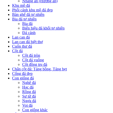
Nhang án (Hương án)
Khu mộ đá
Phối cảnh khu mộ đá đẹp
Bàn ghế đá tự nhiên
Bia đá tự nhiên
Bia đá
Biển hiệu đá khối tự nhiên
Đá cảnh
Lan can đá
Lan can đá biệt thự
Cuốn thư đá
Cột đá
Cột đá tròn
Cột đá vuông
Cột đồng trụ đá
Chân cột đá: Tảng bồng, Tảng bẹt
Cổng đá đẹp
Con giống đá
Nghê đá
Hạc đá
Rồng đá
Sư tử đá
Ngựa đá
Voi đá
Con giống khác