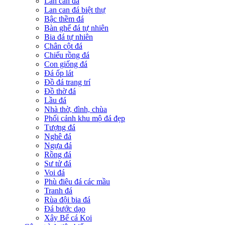
Lan can đá
Lan can đá biệt thự
Bậc thềm đá
Bàn ghế đá tự nhiên
Bia đá tự nhiên
Chân cột đá
Chiếu rồng đá
Con giống đá
Đá ốp lát
Đồ đá trang trí
Đồ thờ đá
Lầu đá
Nhà thờ, đình, chùa
Phối cảnh khu mộ đá đẹp
Tượng đá
Nghê đá
Ngựa đá
Rồng đá
Sư tử đá
Voi đá
Phù điêu đá các mầu
Tranh đá
Rùa đội bia đá
Đá bước dạo
Xây Bể cá Koi