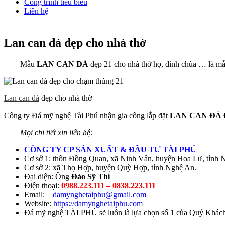
Công trình tiêu biểu
Liên hệ
Lan can đá đẹp cho nhà thờ
Mẫu
LAN CAN ĐÁ
đẹp 21 cho nhà thờ họ, đình chùa … là mẫu
Lan can đá
đẹp cho nhà thờ
Công ty Đá mỹ nghệ Tài Phú nhận gia công lắp đặt
LAN CAN ĐÁ
Mọi chi tiết xin liên hệ:
CÔNG TY CP SẢN XUẤT & ĐẦU TƯ TÀI PHÚ
Cơ sở 1: thôn Đồng Quan, xã Ninh Vân, huyện Hoa Lư, tỉnh N
Cơ sở 2: xã Thọ Hợp, huyện Quỳ Hợp, tỉnh Nghệ An.
Đại diện: Ông
Đào Sỹ Thi
Điện thoại:
0988.223.111 – 0838.223.111
Email:
damynghetaiphu@gmail.com
Website:
https://damynghetaiphu.com
Đá mỹ nghệ TÀI PHÚ sẽ luôn là lựa chọn số 1 của Quý Khách 