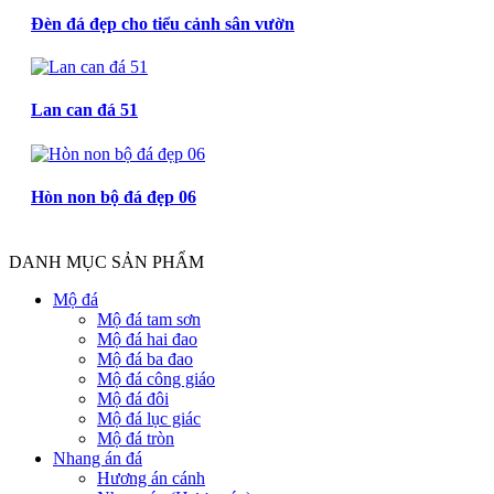
Đèn đá đẹp cho tiểu cảnh sân vườn
Lan can đá 51
Hòn non bộ đá đẹp 06
DANH MỤC SẢN PHẨM
Mộ đá
Mộ đá tam sơn
Mộ đá hai đao
Mộ đá ba đao
Mộ đá công giáo
Mộ đá đôi
Mộ đá lục giác
Mộ đá tròn
Nhang án đá
Hương án cánh