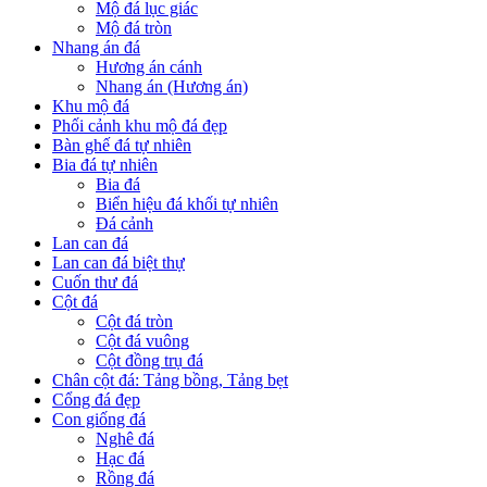
Mộ đá lục giác
Mộ đá tròn
Nhang án đá
Hương án cánh
Nhang án (Hương án)
Khu mộ đá
Phối cảnh khu mộ đá đẹp
Bàn ghế đá tự nhiên
Bia đá tự nhiên
Bia đá
Biển hiệu đá khối tự nhiên
Đá cảnh
Lan can đá
Lan can đá biệt thự
Cuốn thư đá
Cột đá
Cột đá tròn
Cột đá vuông
Cột đồng trụ đá
Chân cột đá: Tảng bồng, Tảng bẹt
Cổng đá đẹp
Con giống đá
Nghê đá
Hạc đá
Rồng đá