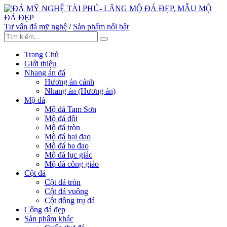
Tư vấn đá mỹ nghệ
/
Sản phẩm nổi bật
Trang Chủ
Giới thiệu
Nhang án đá
Hương án cánh
Nhang án (Hương án)
Mộ đá
Mộ đá Tam Sơn
Mộ đá đôi
Mộ đá tròn
Mộ đá hai đao
Mộ đá ba đao
Mộ đá lục giác
Mộ đá công giáo
Cột đá
Cột đá tròn
Cột đá vuông
Cột đồng trụ đá
Cổng đá đẹp
Sản phẩm khác