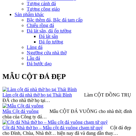
Tượng cảnh đá
Tượng công giáo
Sản phẩm khác
Bậc thềm đá, Bậc đá tam cấp
Chiếu rồng đá
Đá lát sân, đá ốp tường
Đá lát sân
Đá ốp tường
Lăng đá
Ngưỡng cửa nhà thờ
Lầu đá
Đá bước dạo
MẪU CỘT ĐÁ ĐẸP
Làm cột đá nhà thờ họ tại Thái Bình
Làm CỘT ĐỒNG TRỤ
ĐÁ cho nhà thờ họ tại…
Mẫu Cột đá vuông
Mẫu CỘT ĐÁ VUÔNG cho nhà thờ, đình
chùa của Công ty đá…
Cột đá Nhà thờ họ – Mẫu cột đá vuông chạm tứ quý
Cột đá đẹp
cho Đình, Chùa, Nhà thờ… hiện nay đã và đang dần thay…