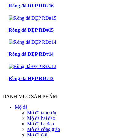
Rồng đá ĐẸP RĐ#16
Rồng đá ĐẸP RĐ#15
Rồng đá ĐẸP RĐ#14
Rồng đá ĐẸP RĐ#13
DANH MỤC SẢN PHẨM
Mộ đá
Mộ đá tam sơn
Mộ đá hai đao
Mộ đá ba đao
Mộ đá công giáo
Mộ đá đôi