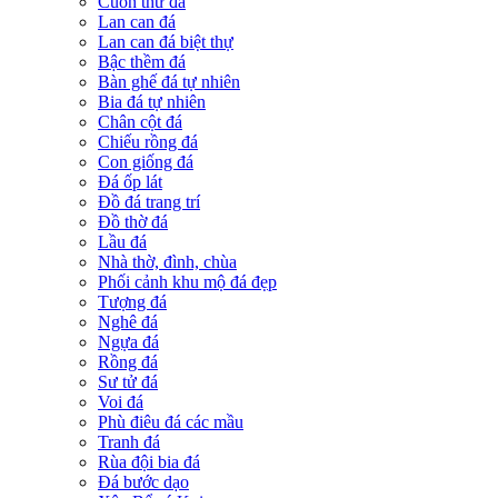
Cuốn thư đá
Lan can đá
Lan can đá biệt thự
Bậc thềm đá
Bàn ghế đá tự nhiên
Bia đá tự nhiên
Chân cột đá
Chiếu rồng đá
Con giống đá
Đá ốp lát
Đồ đá trang trí
Đồ thờ đá
Lầu đá
Nhà thờ, đình, chùa
Phối cảnh khu mộ đá đẹp
Tượng đá
Nghê đá
Ngựa đá
Rồng đá
Sư tử đá
Voi đá
Phù điêu đá các mầu
Tranh đá
Rùa đội bia đá
Đá bước dạo