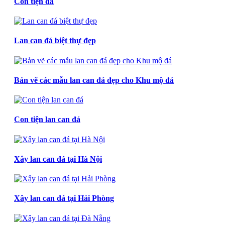
Con tiện đá
Lan can đá biệt thự đẹp
Bản vẽ các mẫu lan can đá đẹp cho Khu mộ đá
Con tiện lan can đá
Xây lan can đá tại Hà Nội
Xây lan can đá tại Hải Phòng