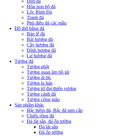
Đèn đá
Hòn non bộ đá
Lộc Bình Đá
Tranh đá
Phù điêu đá các mầu
Đồ thờ bằng đá
Bàn lễ đá
Bát hương đá
Cây hương đá
Đỉnh hương đá
Lư hương đá
Tượng đá
Tượng phật
Tượng quan âm bồ tát
Tượng di lặc
Tượng la hán
Tượng tứ đại thiên vương
Tượng cảnh đá
Tượng công giáo
Sản phẩm khác
Bậc thềm đá, Bậc đá tam cấp
Chiếu rồng đá
Đá lát sân, đá ốp tường
Đá lát sân
Đá ốp tường