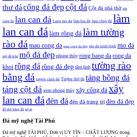
cột đá
cổng đá đẹp
thư đá
Cột đá nhà thờ
gia
làm
lan can đá
Lang mo da
làm bia đá
làm cổng đá
cong da
lan can đá
làm tường
làm rồng đá
rào đá
mo đá
mau cong da
mo da ninh binh
mau cong da dep
mộ đá đẹp
rong bang da
rong da
phong thủy
mộ đá tròn
tường rào
rồng đá
rồng đá đẹp
khoi
tâm linh
bằng đá
tảng bồng đá
tượng cảnh đá
Tượng thờ đá
xây
tảng cột đá
xây cổng đá
xem phong thủy
lan can đá
đèn đá
đèn đá đẹp
đèn đá trang trí
đồ thờ bằng đá
mộ đá
Đá mỹ nghệ Tài Phú
Đá mỹ nghệ TÀI PHÚ, Đơn vị UY TÍN – CHẤT LƯỢNG trong