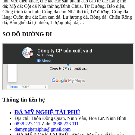
lĩnh vực điêu khắc, chế tác các sản phẩm cao cấp từ đá: Lăng mộ
đá; Mộ đá; Cột đá Nhà thờ họ/Đình Chùa, Từ Đường, Bảo điện,
Công trình tâm linh; Cổng đá cho Nhà thờ tổ, Từ đường, Cổng đá
làng; Cuốn thư đá; Lan can đá, Lư hương đá, Rồng đá, Chiếu Rồng
đá, Bàn ghế đá tự nhiên; Tượng phật đá,….
SƠ ĐỒ ĐƯỜNG ĐI
Thông tin liên hệ
ĐÁ MỸ NGHỆ TÀI PHÚ
Địa chỉ: Thôn Đồng Quan, Ninh Vân, Hoa Lư, Ninh Bình
0838.223.111
Zalo:
0988.223.111
damynghetaiphu@gmail.com
"ĐÁ MỸ NGHỆ TÀI PHÚ - Đơn vị tư vấn, chế tác, xây