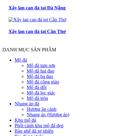
Xây lan can đá tại Đà Nẵng
Xây lan can đá tại Cần Thơ
DANH MỤC SẢN PHẨM
Mộ đá
Mộ đá tam sơn
Mộ đá hai đao
Mộ đá ba đao
Mộ đá công giáo
Mộ đá đôi
Mộ đá lục giác
Mộ đá tròn
Nhang án đá
Hương án cánh
Nhang án (Hương án)
Khu mộ đá
Phối cảnh khu mộ đá đẹp
Bàn ghế đá tự nhiên