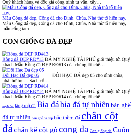
Quý khách hàng và độc giả công trình tư vấn, xây…
Mẫu Cổng đá đẹp, Cổng đá cho Đình, Chùa, Nhà thờ tổ hiện nay.
Mẫu Cổng đá đẹp, Cổng đá cho Đình, Chùa, Nhà thờ tổ hiện nay,
mẫu cổng tam…
CON GIỐNG ĐÁ ĐẸP
Rồng đá ĐẸP RĐ#13
ĐÁ MỸ NGHỆ TÀI PHÚ giới thiệu tới Quý
khách Mẫu Rồng đá ĐẸP RĐ#13 của chúng tôi chế…
Đôi Hạc Đá đẹp 05
ĐÔI HẠC ĐÁ đẹp 05 cho đình chùa,
nhà thờ họ…. Sách cổ…
Rồng đá ĐẸP RĐ#14
ĐÁ MỸ NGHỆ TÀI PHÚ giới thiệu tới Quý
khách Mẫu Rồng đá ĐẸP RĐ#14 của chúng tôi chế…
Bia đá
bia đá tự nhiên
bàn ghế
lăng mộ đá
mộ đá đôi
chân cột
đá tự nhiên
bậc thềm đá
bàn ghế đá đẹp
đá
cong da
chân kê cột gỗ
Cuốn
Con giống đá