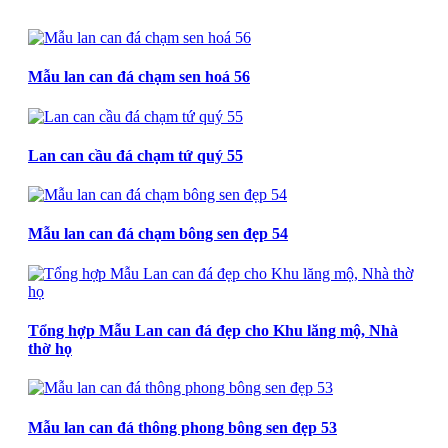
Mẫu lan can đá chạm sen hoá 56
Lan can cầu đá chạm tứ quý 55
Mẫu lan can đá chạm bông sen đẹp 54
Tổng hợp Mẫu Lan can đá đẹp cho Khu lăng mộ, Nhà
thờ họ
Mẫu lan can đá thông phong bông sen đẹp 53