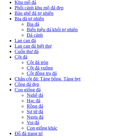
Khu mộ đá
Phối cảnh khu mộ đá đẹp
Bàn ghế đá tự nhiên
Bia đá tự nhiên
Bia đá
Biển hiệu đá khối tự nhiên
Đá cảnh
Lan can đá
Lan can đá biệt thự
Cuốn thư đá
Cột đá
Cột đá tròn
Cột đá vuông
Cột đồng trụ đá
Chân cột đá: Tảng bồng, Tảng bẹt
Cổng đá đẹp
Con giống đá
Nghê đá
Hạc đá
Rồng đá
Sư tử đá
Ngựa đá
Voi đá
Con giống khác
Đồ đá trang trí