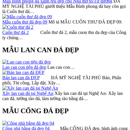
Mẫu Bình phong đá xanh rêu đẹp cho Nhà thờ tổ/Từ đường
ĐÁ
MỸ NGHỆ TÀI PHÚ giưới thiệu Mẫu Bình phong đá hay còn gọi
là Cuốn thư đá…
Mẫu cuốn thư đá đẹp 09
Mô tả MẪU CUỐN THƯ ĐÁ ĐẸP 09:
Cuốn thư đá 2
Cuốn thư đá 2, mẫu cuon thu da đẹp của Công
ty chúng…
MẪU LAN CAN ĐÁ ĐẸP
Lan can con tiện đá đẹp
Lan can con…
Bán lan can đá ĐẸP
ĐÁ MỸ NGHỆ TÀI PHÚ Bán, Phân
phối, Thi công, Lắp đặt, Xây…
Xây lan can đá tại Nghệ An
Xây lan can đá tại Nghệ An- Xây lan
can đá, tường rào đá, làm tường rào bằng đá…
MẪU CỔNG ĐÁ ĐẸP
Cổng nhà bằng đá đẹp 04
Mẫu CỔNG ĐÁ đẹp, hình ảnh cong