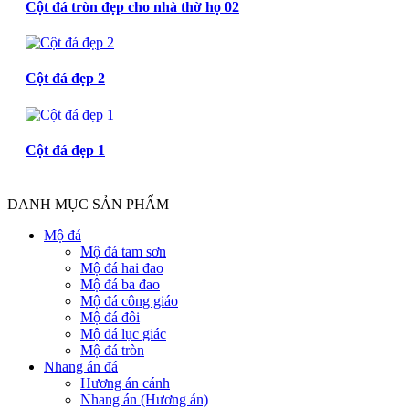
Cột đá tròn đẹp cho nhà thờ họ 02
Cột đá đẹp 2
Cột đá đẹp 1
DANH MỤC SẢN PHẨM
Mộ đá
Mộ đá tam sơn
Mộ đá hai đao
Mộ đá ba đao
Mộ đá công giáo
Mộ đá đôi
Mộ đá lục giác
Mộ đá tròn
Nhang án đá
Hương án cánh
Nhang án (Hương án)