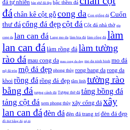
chân cột
đá tự nhiên
bậc thềm đá
bàn ghế đá đẹp
đá
cong da
chân kê cột gỗ
Cuốn
Con giống đá
cột đá
cổng đá đẹp
thư đá
Cột đá nhà thờ
gia
làm
lan can đá
Lang mo da
làm bia đá
làm cổng đá
cong da
lan can đá
làm tường
làm rồng đá
rào đá
mo đá
mau cong da
mo da ninh binh
mau cong da dep
mộ đá đẹp
rong bang da
rong da
phong thủy
mộ đá tròn
tường rào
rồng đá
rồng đá đẹp
khoi
tâm linh
bằng đá
tảng bồng đá
tượng cảnh đá
Tượng thờ đá
xây
tảng cột đá
xây cổng đá
xem phong thủy
lan can đá
đèn đá
đèn đá đẹp
đèn đá trang trí
đồ thờ bằng đá
mộ đá