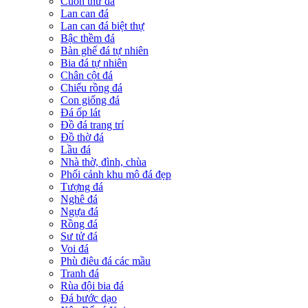
Cuốn thư đá
Lan can đá
Lan can đá biệt thự
Bậc thềm đá
Bàn ghế đá tự nhiên
Bia đá tự nhiên
Chân cột đá
Chiếu rồng đá
Con giống đá
Đá ốp lát
Đồ đá trang trí
Đồ thờ đá
Lầu đá
Nhà thờ, đình, chùa
Phối cảnh khu mộ đá đẹp
Tượng đá
Nghê đá
Ngựa đá
Rồng đá
Sư tử đá
Voi đá
Phù điêu đá các mầu
Tranh đá
Rùa đội bia đá
Đá bước dạo