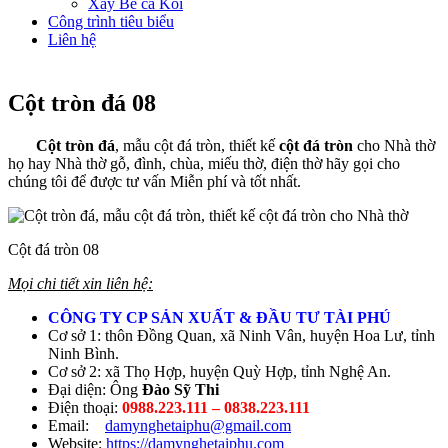
Xây Bể cá Koi
Công trình tiêu biểu
Liên hệ
Cột tròn đá 08
Cột tròn đá
, mẫu cột đá tròn, thiết kế
cột đá tròn
cho Nhà thờ
họ hay Nhà thờ gỗ, đình, chùa, miếu thờ, điện thờ hãy gọi cho
chúng tôi để được tư vấn Miễn phí và tốt nhất.
Cột đá tròn 08
Mọi chi tiết xin liên hệ:
CÔNG TY CP SẢN XUẤT & ĐẦU TƯ TÀI PHÚ
Cơ sở 1: thôn Đồng Quan, xã Ninh Vân, huyện Hoa Lư, tỉnh
Ninh Bình.
Cơ sở 2: xã Thọ Hợp, huyện Quỳ Hợp, tỉnh Nghệ An.
Đại diện: Ông
Đào Sỹ Thi
Điện thoại:
0988.223.111 – 0838.223.111
Email:
damynghetaiphu@gmail.com
Website:
https://damynghetaiphu.com