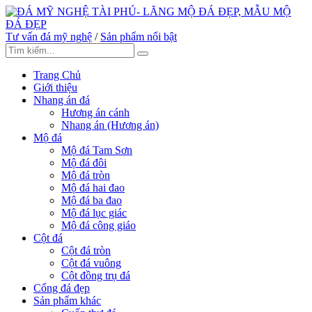
Tư vấn đá mỹ nghệ
/
Sản phẩm nổi bật
Trang Chủ
Giới thiệu
Nhang án đá
Hương án cánh
Nhang án (Hương án)
Mộ đá
Mộ đá Tam Sơn
Mộ đá đôi
Mộ đá tròn
Mộ đá hai đao
Mộ đá ba đao
Mộ đá lục giác
Mộ đá công giáo
Cột đá
Cột đá tròn
Cột đá vuông
Cột đồng trụ đá
Cổng đá đẹp
Sản phẩm khác