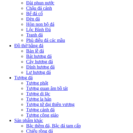
Đài phun nước
Chậu đá cảnh
Bể đá cổ
Đèn đá
Hòn non bộ đá
Lộc Bình Đá
Tranh đá
Phù điêu đá các mầu
Đồ thờ bằng đá
Bàn lễ đá
Bát hương đá
Cây hương đá
Đỉnh hương đá
Lư hương đá
Tượng đá
Tượng phật
Tượng quan âm bồ tát
Tượng di lặc
Tượng la hán
Tượng tứ đại thiên vương
Tượng cảnh đá
Tượng công giáo
Sản phẩm khác
Bậc thềm đá, Bậc đá tam cấp
Chiếu rồng đá