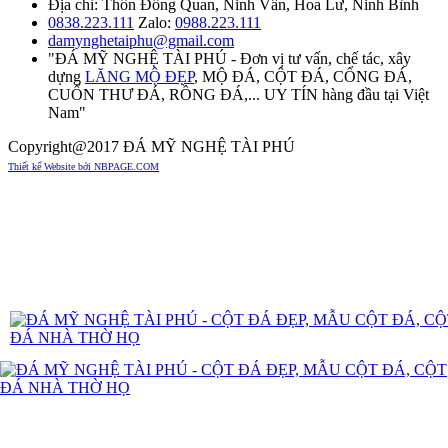
Địa chỉ: Thôn Đồng Quan, Ninh Vân, Hoa Lư, Ninh Bình
0838.223.111
Zalo:
0988.223.111
damynghetaiphu@gmail.com
"ĐÁ MỸ NGHỆ TÀI PHÚ - Đơn vị tư vấn, chế tác, xây
dựng
LĂNG MỘ ĐẸP
, MỘ ĐÁ, CỘT ĐÁ, CỔNG ĐÁ,
CUỐN THƯ ĐÁ, RỒNG ĐÁ,... UY TÍN hàng đầu tại Việt
Nam"
Copyright@2017 ĐÁ MỸ NGHỆ TÀI PHÚ
Thiết kế Website bởi NBPAGE.COM