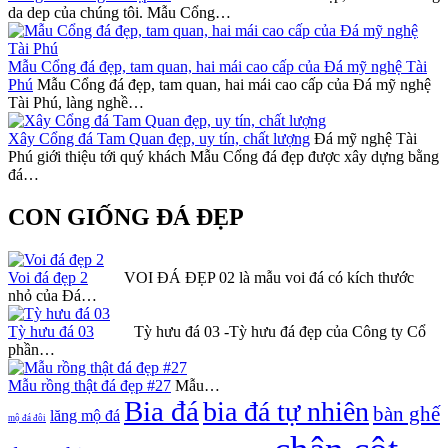
da dep của chúng tôi. Mẫu Cổng…
Mẫu Cổng đá đẹp, tam quan, hai mái cao cấp của Đá mỹ nghệ Tài
Phú
Mẫu Cổng đá đẹp, tam quan, hai mái cao cấp của Đá mỹ nghệ
Tài Phú, làng nghề…
Xây Cổng đá Tam Quan đẹp, uy tín, chất lượng
Đá mỹ nghệ Tài
Phú giới thiệu tới quý khách Mẫu Cổng đá đẹp được xây dựng bằng
đá…
CON GIỐNG ĐÁ ĐẸP
Voi đá đẹp 2
VOI ĐÁ ĐẸP 02 là mẫu voi đá có kích thước
nhỏ của Đá…
Tỳ hưu đá 03
Tỳ hưu đá 03 -Tỳ hưu đá đẹp của Công ty Cổ
phần…
Mẫu rồng thật đá đẹp #27
Mẫu…
Bia đá
bia đá tự nhiên
bàn ghế
lăng mộ đá
mộ đá đôi