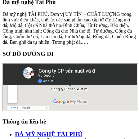
Đá mỹ nghệ Tài Phú
Đá mỹ nghệ TÀI PHÚ, Đơn vị UY TÍN – CHẤT LƯỢNG trong
lĩnh vực điêu khắc, chế tác các sản phẩm cao cấp từ đá: Lăng mộ
đá; Mộ đá; Cột đá Nhà thờ họ/Đình Chùa, Từ Đường, Bảo điện,
Công trình tâm linh; Cổng đá cho Nhà thờ tổ, Từ đường, Cổng đá
làng; Cuốn thư đá; Lan can đá, Lư hương đá, Rồng đá, Chiếu Rồng
đá, Bàn ghế đá tự nhiên; Tượng phật đá,….
SƠ ĐỒ ĐƯỜNG ĐI
Thông tin liên hệ
ĐÁ MỸ NGHỆ TÀI PHÚ