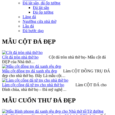
Đá lát sân, đá ốp tường
Đá lát sân
Đá ốp tường
Lăng đá
Ngưỡng cửa nhà thờ
Lầu đá
Đá bước dạo
MẪU CỘT ĐÁ ĐẸP
Cột đá tròn nhà thờ họ
Cột đá tròn nhà thờ họ- Mẫu cột đá
ĐẸP của Nhà thờ…
Mẫu cột đồng trụ đá xanh rêu đẹp
Làm CỘT ĐỒNG TRỤ ĐÁ
đẹp cho nhà thờ họ. Đây Là mẫu cột…
Làm cột cổng đá tứ trụ cho nhà thờ họ
Làm CỘT ĐÁ cho
Đình chùa, nhà thờ họ – Đá mỹ nghệ…
MẪU CUỐN THƯ ĐÁ ĐẸP