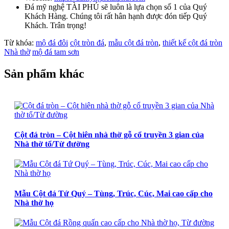
Đá mỹ nghệ TÀI PHÚ sẽ luôn là lựa chọn số 1 của Quý
Khách Hàng. Chúng tôi rất hân hạnh được đón tiếp Quý
Khách. Trân trọng!
Từ khóa:
mộ đá đôi
cột tròn đá
,
mẫu cột đá tròn
,
thiết kế cột đá tròn
Nhà thờ
mộ đá tam sơn
Sản phẩm khác
Cột đá tròn – Cột hiên nhà thờ gỗ cổ truyền 3 gian của
Nhà thờ tổ/Từ đường
Mẫu Cột đá Tứ Quý – Tùng, Trúc, Cúc, Mai cao cấp cho
Nhà thờ họ