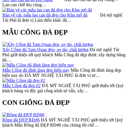
Lan can chữ thọ cùng…
Bản vẽ các mẫu lan can đá đẹp cho Khu mộ đá
Đá mỹ nghệ
Tài Phú là đơn vị Làm điêu khắc đá…
MẪU CỔNG ĐÁ ĐẸP
Xây Cổng đá Tam Quan đẹp, uy tín, chất lượng
Đá mỹ nghệ Tài
Phú giới thiệu tới quý khách Mẫu Cổng đá đẹp được xây dựng bằng
đá…
Mẫu Cổng đá đình làng đẹp hiện nay
Mẫu Cổng đá đình làng đẹp
hiện nay do ĐÁ MỸ NGHỆ TÀI PHÚ là đơn vị tư…
Mẫu Cổng đá đẹp #2
ĐÁ MỸ NGHỆ TÀI PHÚ giới thiệu tới Quý
khách hàng và độc giả công trình tư vấn, xây…
CON GIỐNG ĐÁ ĐẸP
Rồng đá ĐẸP RĐ#6
ĐÁ MỸ NGHỆ TÀI PHÚ giới thiệu tới Quý
khách Mẫu Rồng đá ĐẸP RĐ#6 của chúng tôi chế…