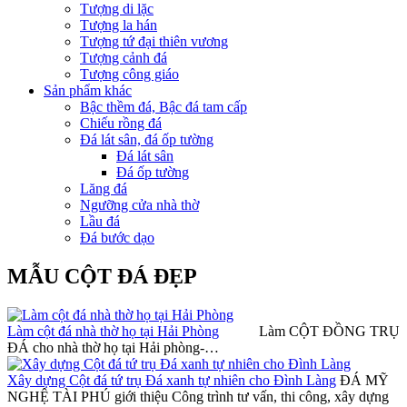
Tượng di lặc
Tượng la hán
Tượng tứ đại thiên vương
Tượng cảnh đá
Tượng công giáo
Sản phẩm khác
Bậc thềm đá, Bậc đá tam cấp
Chiếu rồng đá
Đá lát sân, đá ốp tường
Đá lát sân
Đá ốp tường
Lăng đá
Ngưỡng cửa nhà thờ
Lầu đá
Đá bước dạo
MẪU CỘT ĐÁ ĐẸP
Làm cột đá nhà thờ họ tại Hải Phòng
Làm CỘT ĐỒNG TRỤ
ĐÁ cho nhà thờ họ tại Hải phòng-…
Xây dựng Cột đá tứ trụ Đá xanh tự nhiên cho Đình Làng
ĐÁ MỸ
NGHỆ TÀI PHÚ giới thiệu Công trình tư vấn, thi công, xây dựng