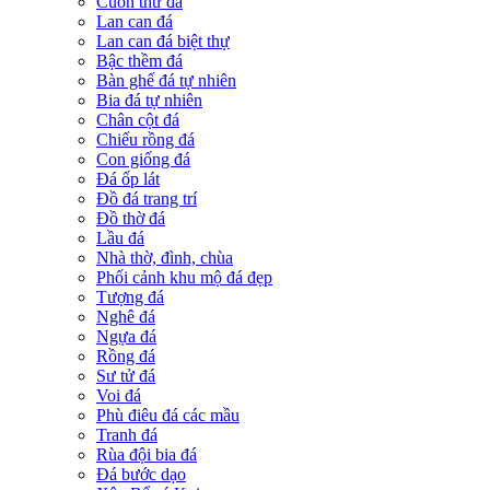
Cuốn thư đá
Lan can đá
Lan can đá biệt thự
Bậc thềm đá
Bàn ghế đá tự nhiên
Bia đá tự nhiên
Chân cột đá
Chiếu rồng đá
Con giống đá
Đá ốp lát
Đồ đá trang trí
Đồ thờ đá
Lầu đá
Nhà thờ, đình, chùa
Phối cảnh khu mộ đá đẹp
Tượng đá
Nghê đá
Ngựa đá
Rồng đá
Sư tử đá
Voi đá
Phù điêu đá các mầu
Tranh đá
Rùa đội bia đá
Đá bước dạo