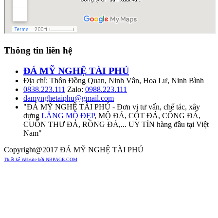
Thông tin liên hệ
ĐÁ MỸ NGHỆ TÀI PHÚ
Địa chỉ: Thôn Đồng Quan, Ninh Vân, Hoa Lư, Ninh Bình
0838.223.111
Zalo:
0988.223.111
damynghetaiphu@gmail.com
"ĐÁ MỸ NGHỆ TÀI PHÚ - Đơn vị tư vấn, chế tác, xây
dựng
LĂNG MỘ ĐẸP
, MỘ ĐÁ, CỘT ĐÁ, CỔNG ĐÁ,
CUỐN THƯ ĐÁ, RỒNG ĐÁ,... UY TÍN hàng đầu tại Việt
Nam"
Copyright@2017 ĐÁ MỸ NGHỆ TÀI PHÚ
Thiết kế Website bởi NBPAGE.COM