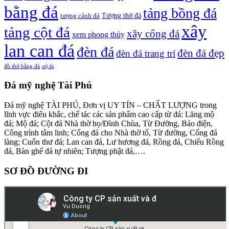
bằng đá
tảng bồng đá
tượng cảnh đá
Tượng thờ đá
xây
tảng cột đá
xây cổng đá
xem phong thủy
lan can đá
đèn đá
đèn đá đẹp
đèn đá trang trí
đồ thờ bằng đá
mộ đá
Đá mỹ nghệ Tài Phú
Đá mỹ nghệ TÀI PHÚ, Đơn vị UY TÍN – CHẤT LƯỢNG trong
lĩnh vực điêu khắc, chế tác các sản phẩm cao cấp từ đá: Lăng mộ
đá; Mộ đá; Cột đá Nhà thờ họ/Đình Chùa, Từ Đường, Bảo điện,
Công trình tâm linh; Cổng đá cho Nhà thờ tổ, Từ đường, Cổng đá
làng; Cuốn thư đá; Lan can đá, Lư hương đá, Rồng đá, Chiếu Rồng
đá, Bàn ghế đá tự nhiên; Tượng phật đá,….
SƠ ĐỒ ĐƯỜNG ĐI