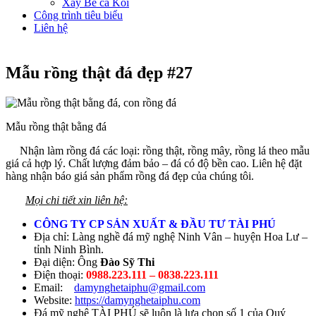
Xây Bể cá Koi
Công trình tiêu biểu
Liên hệ
Mẫu rồng thật đá đẹp #27
Mẫu rồng thật bằng đá
Nhận làm rồng đá các loại: rồng thật, rồng mây, rồng lá theo mẫu
giá cả hợp lý. Chất lượng đảm bảo – đá có độ bền cao. Liên hệ đặt
hàng nhận báo giá sản phẩm rồng đá đẹp của chúng tôi.
Mọi chi tiết xin liên hệ:
CÔNG TY CP SẢN XUẤT & ĐẦU TƯ TÀI PHÚ
Địa chỉ: Làng nghề đá mỹ nghệ Ninh Vân – huyện Hoa Lư –
tỉnh Ninh Bình.
Đại diện: Ông
Đào Sỹ Thi
Điện thoại:
0988.223.111 – 0838.223.111
Email:
damynghetaiphu@gmail.com
Website:
https://damynghetaiphu.com
Đá mỹ nghệ TÀI PHÚ sẽ luôn là lựa chọn số 1 của Quý