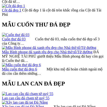
Cột đá tứ…
Cột đá đẹp 1
Cột đá đẹp 1 là cột đá tròn khắc rồng của Cột đá Tài
Phú
MẪU CUỐN THƯ ĐÁ ĐẸP
Cuốn thư đá 03
Cuốn thư đá 03, mẫu cuốn thư đá đẹp số 3
của Công ty…
Mẫu Bình phong đá xanh rêu đẹp cho Nhà thờ tổ/Từ đường
ĐÁ
MỸ NGHỆ TÀI PHÚ giưới thiệu Mẫu Bình phong đá hay còn gọi
là Cuốn thư đá…
Mẫu cuốn thư đá đẹp 6
Một khu mộ đá hoàn chỉnh ngoài mộ
đá còn cần thêm những…
MẪU LAN CAN ĐÁ ĐẸP
Lan can cầu đá chạm tứ quý 55
Xây lan can đá tại Đà Nẵng
Xây lan can đá tại Đà Nẵng –