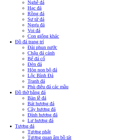
Nghê đá
Hạc đá
Rồng đá
Sư tử đá
Ngựa đá
Voi đá
Con giống khác
Đồ đá trang trí
Đài phun nước
Chậu đá cảnh
Bể đá cổ
Đèn đá
Hòn non bộ đá
Lộc Bình Đá
Tranh đá
Phù điêu đá các mầu
Đồ thờ bằng đá
Bàn lễ đá
Bát hương đá
Cây hương đá
Đỉnh hương đá
Lư hương đá
Tượng đá
Tượng phật
Tượng quan âm bồ tát