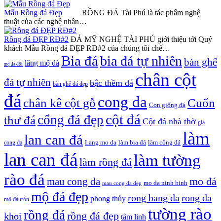
Mẫu Rồng đá Đẹp
RỒNG ĐÁ Tài Phú là tác phẩm nghệ
thuật của các nghệ nhân…
Rồng đá ĐẸP RĐ#2
ĐÁ MỸ NGHỆ TÀI PHÚ giới thiệu tới Quý
khách Mẫu Rồng đá ĐẸP RĐ#2 của chúng tôi chế…
Bia đá
bia đá tự nhiên
bàn ghế
lăng mộ đá
mộ đá đôi
chân cột
đá tự nhiên
bậc thềm đá
bàn ghế đá đẹp
đá
cong da
chân kê cột gỗ
Cuốn
Con giống đá
cột đá
cổng đá đẹp
thư đá
Cột đá nhà thờ
gia
làm
lan can đá
Lang mo da
làm bia đá
làm cổng đá
cong da
lan can đá
làm tường
làm rồng đá
rào đá
mo đá
mau cong da
mo da ninh binh
mau cong da dep
mộ đá đẹp
rong bang da
rong da
phong thủy
mộ đá tròn
tường rào
rồng đá
rồng đá đẹp
khoi
tâm linh