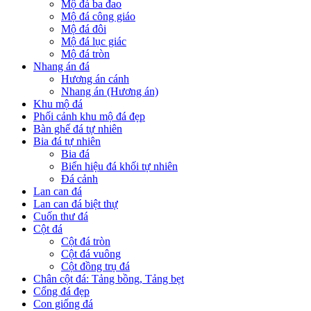
Mộ đá ba đao
Mộ đá công giáo
Mộ đá đôi
Mộ đá lục giác
Mộ đá tròn
Nhang án đá
Hương án cánh
Nhang án (Hương án)
Khu mộ đá
Phối cảnh khu mộ đá đẹp
Bàn ghế đá tự nhiên
Bia đá tự nhiên
Bia đá
Biển hiệu đá khối tự nhiên
Đá cảnh
Lan can đá
Lan can đá biệt thự
Cuốn thư đá
Cột đá
Cột đá tròn
Cột đá vuông
Cột đồng trụ đá
Chân cột đá: Tảng bồng, Tảng bẹt
Cổng đá đẹp
Con giống đá