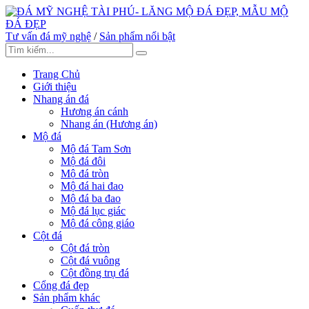
Tư vấn đá mỹ nghệ
/
Sản phẩm nổi bật
Trang Chủ
Giới thiệu
Nhang án đá
Hương án cánh
Nhang án (Hương án)
Mộ đá
Mộ đá Tam Sơn
Mộ đá đôi
Mộ đá tròn
Mộ đá hai đao
Mộ đá ba đao
Mộ đá lục giác
Mộ đá công giáo
Cột đá
Cột đá tròn
Cột đá vuông
Cột đồng trụ đá
Cổng đá đẹp
Sản phẩm khác