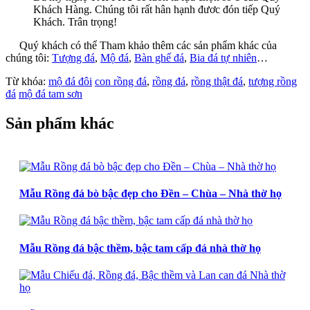
Khách Hàng. Chúng tôi rất hân hạnh đươc đón tiếp Quý
Khách. Trân trọng!
Quý khách có thể Tham khảo thêm các sản phẩm khác của
chúng tôi:
Tượng đá
,
Mộ đá
,
Bàn ghế đá
,
Bia đá tự nhiên
…
Từ khóa:
mộ đá đôi
con rồng đá
,
rồng đá
,
rồng thật đá
,
tượng rồng
đá
mộ đá tam sơn
Sản phẩm khác
Mẫu Rồng đá bò bậc đẹp cho Đền – Chùa – Nhà thờ họ
Mẫu Rồng đá bậc thềm, bậc tam cấp đá nhà thờ họ