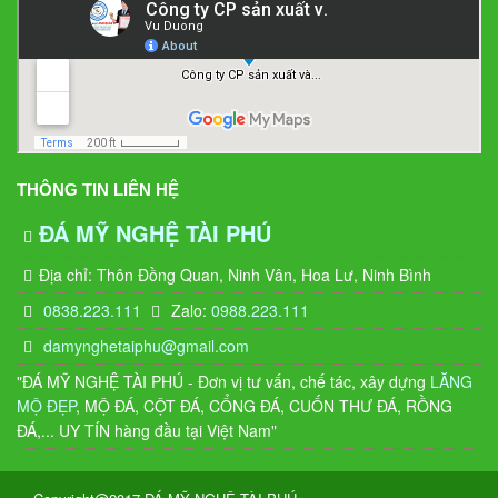
THÔNG TIN LIÊN HỆ
ĐÁ MỸ NGHỆ TÀI PHÚ
Địa chỉ: Thôn Đồng Quan, Ninh Vân, Hoa Lư, Ninh Bình
0838.223.111
Zalo:
0988.223.111
damynghetaiphu@gmail.com
"ĐÁ MỸ NGHỆ TÀI PHÚ - Đơn vị tư vấn, chế tác, xây dựng
LĂNG
MỘ ĐẸP
, MỘ ĐÁ, CỘT ĐÁ, CỔNG ĐÁ, CUỐN THƯ ĐÁ, RỒNG
ĐÁ,... UY TÍN hàng đầu tại Việt Nam"