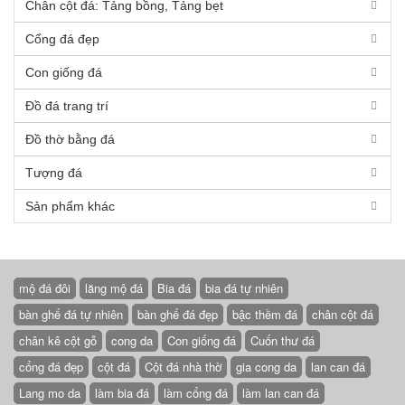
Chân cột đá: Tảng bồng, Tảng bẹt
Cổng đá đẹp
Con giống đá
Đồ đá trang trí
Đồ thờ bằng đá
Tượng đá
Sản phẩm khác
mộ đá đôi
lăng mộ đá
Bia đá
bia đá tự nhiên
bàn ghế đá tự nhiên
bàn ghế đá đẹp
bậc thềm đá
chân cột đá
chân kê cột gỗ
cong da
Con giống đá
Cuốn thư đá
cổng đá đẹp
cột đá
Cột đá nhà thờ
gia cong da
lan can đá
Lang mo da
làm bia đá
làm cổng đá
làm lan can đá