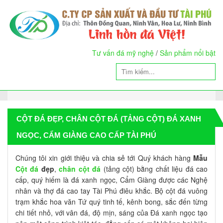
Tư vấn đá mỹ nghệ
/
Sản phẩm nổi bật
CỘT ĐÁ ĐẸP, CHÂN CỘT ĐÁ (TẢNG CỘT) ĐÁ XANH
NGỌC, CẨM GIÀNG CAO CẤP TÀI PHÚ
Chúng tôi xin giới thiệu và chia sẻ tới Quý khách hàng
Mẫu
Cột đá
đẹp
,
chân cột đá
(tảng cột) bằng chất liệu đá cao
cấp, quý hiếm là đá xanh ngọc, Cẩm Giàng được các Nghệ
nhân và thợ đá cao tay Tài Phú điêu khắc. Bộ cột đá vuông
trạm khắc hoa văn Tứ quý tinh tế, kênh bong, sắc đến từng
chi tiết nhỏ, với vân đá, độ mịn, sáng của Đá xanh ngọc tạo