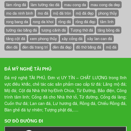
làm rồng đá
làm tường rào đá
mau cong da
mau cong da dep
mo da ninh binh
mo đá
mộ đá tròn
mộ đá đẹp
phong thủy
rong bang da
rong da khoi
rồng đá
rồng đá đẹp
tâm linh
tường rào bằng đá
tượng cảnh đá
Tượng thờ đá
tảng bồng đá
tảng cột đá
xem phong thủy
xây cổng đá
xây lan can đá
đèn đá
đèn đá trang trí
đèn đá đẹp
đồ thờ bằng đá
mộ đá
ĐÁ MỸ NGHỆ TÀI PHÚ
Đá mỹ nghệ TÀI PHÚ, Đơn vị UY TÍN – CHẤT LƯỢNG trong lĩnh
vực điêu khắc, chế tác các sản phẩm cao cấp từ đá: Lăng mộ đá;
Mộ đá; Cột đá Nhà thờ họ/Đình Chùa, Từ Đường, Bảo điện, Công
trình tâm linh; Cổng đá cho Nhà thờ tổ, Từ đường, Cổng đá làng;
Cuốn thư đá; Lan can đá, Lư hương đá, Rồng đá, Chiếu Rồng đá,
Bàn ghế đá tự nhiên; Tượng phật đá,….
SƠ ĐỒ ĐƯỜNG ĐI