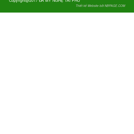
Copyright@2017 ĐÁ MỸ NGHỆ TÀI PHÚ
Thiết kế Website bởi NBPAGE.COM