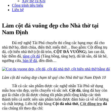
Xây Bể cá Koi
Công trình tiêu biểu
Liên hệ
Làm cột đá vuông đẹp cho Nhà thờ tại
Nam Định
Đá mỹ nghệ Tài Phú chuyên thi công các hạng mục đá cho
nhà thờ họ, đình chùa, điện thờ, miếu thờ… Bao gồm: Cột đồng trụ
đá, cột hiên nhà thờ (cột đá tròn,
CỘT ĐÁ VUÔNG
), lan can đá,
bậc thềm đá,
tảng cột đá
(Tảng bồng, tảng bẹt), đá lát sân, đá lát hè,
ngưỡng cửa,
bàn lễ đá
, đèn đỉnh…
Làm cột đá vuông đẹp chạm tứ quý cho Nhà thờ tại Nam Định 10
Tất cả các sản phẩm được các nghệ nhân Tài Phú sử dụng
mẫu hoa văn đẹp, uyển chuyển và sắc nét.
Cột đá
, tảng đá hay còn
gọi là chân cột đá được chúng tôi phân phối rộng khắp các tỉnh
thành trên cả nước nên sản phẩm luôn được đảm bảo cả về số lượng
và chất lượng. Liên hệ đặt hàng
Cột đá nhà thờ,
Cột đồng trụ
đá
của chúng tôi theo địa chỉ: