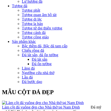
Lư hương đá
Tượng đá
Tượng phật
Tượng quan âm bồ tát
Tượng di lặc
Tượng la hán
Tượng tứ đại thiên vương
Tượng cảnh đá
Tượng công giáo
Sản phẩm khác
Bậc thềm đá, Bậc đá tam cấp
Chiếu rồng đá
Đá lát sân, đá ốp tường
Đá lát sân
Đá ốp tường
Lăng đá
Ngưỡng cửa nhà thờ
Lầu đá
Đá bước dạo
MẪU CỘT ĐÁ ĐẸP
Làm cột đá vuông đẹp cho Nhà thờ tại Nam Định
Đá mỹ