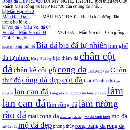
Rồng đá ĐẸP RĐ#20
ĐÁ MỸ NGHỆ TÀI PHÚ giới thiệu tới Quý
khách Mẫu Rồng đá ĐẸP RĐ#20 của chúng tôi chế…
Mẫu Hạc Đá 2
MẪU HẠC ĐÁ 02. Hạc là loài đứng đầu
trong họ lông…
Voi đá – Mẫu Voi đá 04
VOI ĐÁ – Mẫu Voi đá – Con giống
đá 4. Công ty…
Bia đá
bia đá tự nhiên
bàn ghế
lăng mộ đá
mộ đá đôi
chân cột
đá tự nhiên
bậc thềm đá
bàn ghế đá đẹp
đá
cong da
chân kê cột gỗ
Cuốn
Con giống đá
cột đá
cổng đá đẹp
thư đá
Cột đá nhà thờ
gia
làm
lan can đá
Lang mo da
làm bia đá
làm cổng đá
cong da
lan can đá
làm tường
làm rồng đá
rào đá
mo đá
mau cong da
mo da ninh binh
mau cong da dep
mộ đá đẹp
rong bang da
rong da
phong thủy
mộ đá tròn