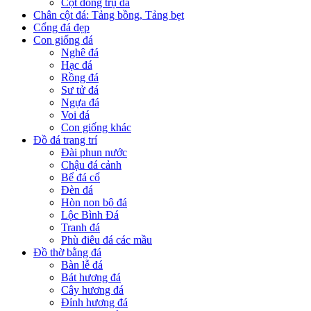
Cột đồng trụ đá
Chân cột đá: Tảng bồng, Tảng bẹt
Cổng đá đẹp
Con giống đá
Nghê đá
Hạc đá
Rồng đá
Sư tử đá
Ngựa đá
Voi đá
Con giống khác
Đồ đá trang trí
Đài phun nước
Chậu đá cảnh
Bể đá cổ
Đèn đá
Hòn non bộ đá
Lộc Bình Đá
Tranh đá
Phù điêu đá các mầu
Đồ thờ bằng đá
Bàn lễ đá
Bát hương đá
Cây hương đá
Đỉnh hương đá