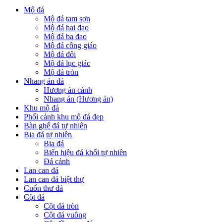
Mộ đá
Mộ đá tam sơn
Mộ đá hai đao
Mộ đá ba đao
Mộ đá công giáo
Mộ đá đôi
Mộ đá lục giác
Mộ đá tròn
Nhang án đá
Hương án cánh
Nhang án (Hương án)
Khu mộ đá
Phối cảnh khu mộ đá đẹp
Bàn ghế đá tự nhiên
Bia đá tự nhiên
Bia đá
Biển hiệu đá khối tự nhiên
Đá cảnh
Lan can đá
Lan can đá biệt thự
Cuốn thư đá
Cột đá
Cột đá tròn
Cột đá vuông