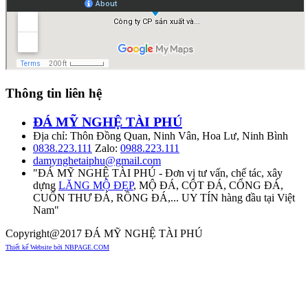
Thông tin liên hệ
ĐÁ MỸ NGHỆ TÀI PHÚ
Địa chỉ: Thôn Đồng Quan, Ninh Vân, Hoa Lư, Ninh Bình
0838.223.111
Zalo:
0988.223.111
damynghetaiphu@gmail.com
"ĐÁ MỸ NGHỆ TÀI PHÚ - Đơn vị tư vấn, chế tác, xây
dựng
LĂNG MỘ ĐẸP
, MỘ ĐÁ, CỘT ĐÁ, CỔNG ĐÁ,
CUỐN THƯ ĐÁ, RỒNG ĐÁ,... UY TÍN hàng đầu tại Việt
Nam"
Copyright@2017 ĐÁ MỸ NGHỆ TÀI PHÚ
Thiết kế Website bởi NBPAGE.COM