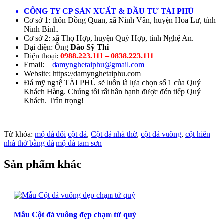
CÔNG TY CP SẢN XUẤT & ĐẦU TƯ TÀI PHÚ
Cơ sở 1: thôn Đồng Quan, xã Ninh Vân, huyện Hoa Lư, tỉnh
Ninh Bình.
Cơ sở 2: xã Thọ Hợp, huyện Quỳ Hợp, tỉnh Nghệ An.
Đại diện: Ông
Đào Sỹ Thi
Điện thoại:
0988.223.111 – 0838.223.111
Email:
damynghetaiphu@gmail.com
Website: https://damynghetaiphu.com
Đá mỹ nghệ TÀI PHÚ sẽ luôn là lựa chọn số 1 của Quý
Khách Hàng. Chúng tôi rất hân hạnh được đón tiếp Quý
Khách. Trân trọng!
Từ khóa:
mộ đá đôi
cột đá
,
Cột đá nhà thờ
,
cột đá vuông
,
cột hiên
nhà thờ bằng đá
mộ đá tam sơn
Sản phẩm khác
Mẫu Cột đá vuông đẹp chạm tứ quý