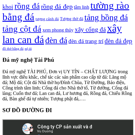
tường rào
rồng đá
rồng đá đẹp
khoi
tâm linh
bằng đá
tảng bồng đá
tượng cảnh đá
Tượng thờ đá
xây
tảng cột đá
xây cổng đá
xem phong thủy
lan can đá
đèn đá
đèn đá đẹp
đèn đá trang trí
đồ thờ bằng đá
mộ đá
Đá mỹ nghệ Tài Phú
Đá mỹ nghệ TÀI PHÚ, Đơn vị UY TÍN – CHẤT LƯỢNG trong
lĩnh vực điêu khắc, chế tác các sản phẩm cao cấp từ đá: Lăng mộ
đá; Mộ đá; Cột đá Nhà thờ họ/Đình Chùa, Từ Đường, Bảo điện,
Công trình tâm linh; Cổng đá cho Nhà thờ tổ, Từ đường, Cổng đá
làng; Cuốn thư đá; Lan can đá, Lư hương đá, Rồng đá, Chiếu Rồng
đá, Bàn ghế đá tự nhiên; Tượng phật đá,….
SƠ ĐỒ ĐƯỜNG ĐI