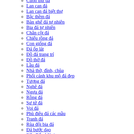
Cuốn thư đá
Lan can đá
Lan can đá biệt thự
Bậc thềm đá
Bàn ghế đá tự nhiên
Bia đá tự nhiên
Chân cột đá
Chiếu rồng đá
Con giống đá
Đá ốp lát
Đồ đá trang trí
Đồ thờ đá
Lầu đá
Nhà thờ, đình, chùa
Phối cảnh khu mộ đá đẹp
Tượng đá
Nghê đá
Ngựa đá
Rồng đá
Sư tử đá
Voi đá
Phù điêu đá các mầu
Tranh đá
Rùa đội bia đá
Đá bước dạo