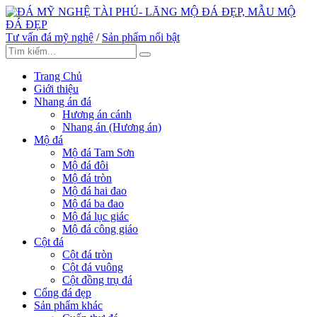
Tư vấn đá mỹ nghệ
/
Sản phẩm nổi bật
Trang Chủ
Giới thiệu
Nhang án đá
Hương án cánh
Nhang án (Hương án)
Mộ đá
Mộ đá Tam Sơn
Mộ đá đôi
Mộ đá tròn
Mộ đá hai đao
Mộ đá ba đao
Mộ đá lục giác
Mộ đá công giáo
Cột đá
Cột đá tròn
Cột đá vuông
Cột đồng trụ đá
Cổng đá đẹp
Sản phẩm khác