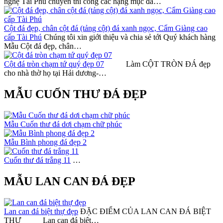
nghệ Tài Phú chuyên thi công các hạng mục đá…
Cột đá đẹp, chân cột đá (tảng cột) đá xanh ngọc, Cẩm Giàng cao
cấp Tài Phú
Chúng tôi xin giới thiệu và chia sẻ tới Quý khách hàng
Mẫu Cột đá đẹp, chân…
Cột đá tròn chạm tứ quý đẹp 07
Làm CỘT TRÒN ĐÁ đẹp
cho nhà thờ họ tại Hải dương-…
MẪU CUỐN THƯ ĐÁ ĐẸP
Mẫu Cuốn thư đá dơi chạm chữ phúc
Mẫu Bình phong đá đẹp 2
Cuốn thư đá trắng 11
…
MẪU LAN CAN ĐÁ ĐẸP
Lan can đá biệt thự đẹp
ĐẶC ĐIỂM CỦA LAN CAN ĐÁ BIỆT
THỰ Lan can đá biệt…