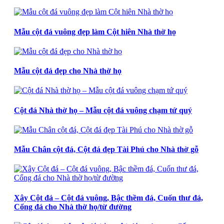
Mẫu cột đá vuông đẹp làm Cột hiên Nhà thờ họ
Mẫu cột đá đẹp cho Nhà thờ họ
Cột đá Nhà thờ họ – Mẫu cột đá vuông chạm tứ quý
Mẫu Chân cột đá, Cột đá đẹp Tài Phú cho Nhà thờ gỗ
Xây Cột đá – Cột đá vuông, Bậc thềm đá, Cuốn thư đá,
Cổng đá cho Nhà thờ họ/từ đường