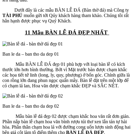
Dưới đây là các mẫu BÀN LỄ ĐÁ (Bàn thờ đá) mà Công ty
TÀI PHÚ
muốn gửi tới Qúy khách hàng tham khảo. Chúng tôi rất
hân hạnh được phục vụ Quý Khách.
11 Mẫu BÀN LỄ ĐÁ ĐẸP NHẤT
Ban le da – ban tho da dep 01
Mẫu BÀN LỄ ĐÁ đẹp 01 phù hợp với loại bàn lễ có kích
thước lớn hơn bình thường. Bởi vì Mặt trước bàn được chạm khắc
các họa tiết tứ linh (long, ly, quy, phượng) ở bốn góc. Chính giữa là
con rồng lớn đang phun ngọc quấn mây. Bàn lễ đặt trên một lớp đế
có chạm lá lan, Hoa văn được chạm khắc ĐẸP và SẮC NÉT.
Ban le da – ban tho da dep 02
Mẫu bàn lễ đá đẹp 02 được chạm khắc hoa văn rất đơn giản.
Phần nắp bàn lễ chạm hoa văn bình rượu túi thơ xen lẫn tán tự hài
hòa. Phần thân chạm hoa lá với đường cong uốn lượn sinh động hai
bên giả cột làm tô điểm thêm cho
BÀN LỄ ĐÁ ĐẸP
.