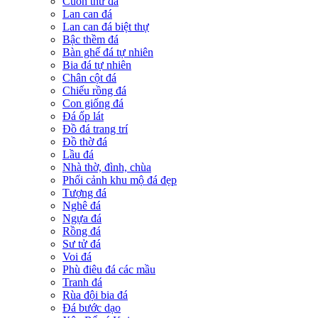
Cuốn thư đá
Lan can đá
Lan can đá biệt thự
Bậc thềm đá
Bàn ghế đá tự nhiên
Bia đá tự nhiên
Chân cột đá
Chiếu rồng đá
Con giống đá
Đá ốp lát
Đồ đá trang trí
Đồ thờ đá
Lầu đá
Nhà thờ, đình, chùa
Phối cảnh khu mộ đá đẹp
Tượng đá
Nghê đá
Ngựa đá
Rồng đá
Sư tử đá
Voi đá
Phù điêu đá các mầu
Tranh đá
Rùa đội bia đá
Đá bước dạo