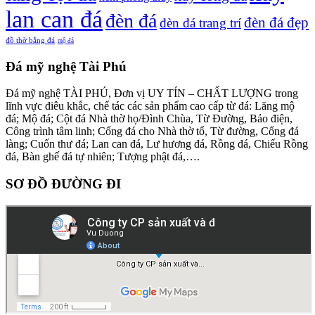
lan can đá
đèn đá
đèn đá đẹp
đèn đá trang trí
đồ thờ bằng đá
mộ đá
Đá mỹ nghệ Tài Phú
Đá mỹ nghệ TÀI PHÚ, Đơn vị UY TÍN – CHẤT LƯỢNG trong
lĩnh vực điêu khắc, chế tác các sản phẩm cao cấp từ đá: Lăng mộ
đá; Mộ đá; Cột đá Nhà thờ họ/Đình Chùa, Từ Đường, Bảo điện,
Công trình tâm linh; Cổng đá cho Nhà thờ tổ, Từ đường, Cổng đá
làng; Cuốn thư đá; Lan can đá, Lư hương đá, Rồng đá, Chiếu Rồng
đá, Bàn ghế đá tự nhiên; Tượng phật đá,….
SƠ ĐỒ ĐƯỜNG ĐI