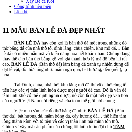
Xây Bể cá Koi
Công trình tiêu biểu
Liên hệ
11 MẪU BÀN LỄ ĐÁ ĐẸP NHẤT
BÀN LỄ ĐÁ
hay còn gọi là bàn thờ đá một trong những đồ
thờ bằng đá của nhà thờ tổ, đình làng, chùa chiền, khu mộ đá… Bàn
lễ đá có nhiều mẫu mã và kiểu dáng họa tiết khác nhau. Chúng đang
thay thế cho bàn thờ bằng gỗ với giá thành hợp lý mà độ bền lại rất
cao.
BÀN LỄ ĐÁ
(Bàn thờ đá) làm bằng đá xanh tự nhiên dùng để
đặt lễ vật, đồ thờ cúng như: mâm ngũ quả, bát hương, đèn (nến), lọ
hoa…
Tại Đình, chùa, nhà thờ, khu lăng mộ đá thì việc thờ cúng tổ
tiên hay các vị thần linh luôn được mọi người đề cao. Đó là vấn đề
tâm linh khó có thể định nghĩa được, nó còn là một nét đẹp văn hóa
của người Việt Nam nói riêng và của toàn thế giới nói chung.
Việc mua sắm các đồ thờ bằng đá như:
BÀN LỄ ĐÁ
(Bàn
thờ đá), bát hương đá, mâm bồng đá, cây hương đá… thể hiện tấm
lòng thành kính với tổ tiên và các vị thần linh mà mình tôn thờ.
Chính vì vậy mà sản phẩm của chúng tôi luôn luôn đặt chữ
TÂM
lên hàng đầu.