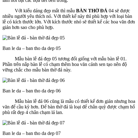
làm nổi bật các họa tiết bên trong.
Với kiểu dáng đẹp mắt thì mẫu
BÀN THỜ ĐÁ
04 sẽ được
nhiều người yêu thích nó. Với thiết kế này thì phù hợp với loại bàn
lễ có kích thước lớn. Với kích thước nhỏ sẽ thiết kế các hoa văn đơn
giản hơn sao cho phù hợp.
Ban le da – ban tho da dep 05
Mẫu bàn lễ đá đẹp 05 tương đối giống với mẫu bàn lễ 01.
Phần trên nắp bàn lễ có chạm thêm hoa văn cánh sen tạo nên độ
vững chắc cho mẫu bàn thờ đá này.
Ban le da – ban tho da dep 06
Mẫu bàn lễ đá 06 cũng là mẫu có thiết kế đơn giản nhưng hoa
văn đế cầu kỳ hơn. Đế bàn thờ đá là loại đế chân quỳ được chạm hổ
phù rất đẹp 4 chân chạm lá lan.
Ban le da – ban tho da dep 07