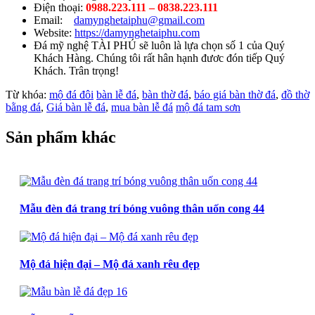
Điện thoại:
0988.223.111 – 0838.223.111
Email:
damynghetaiphu@gmail.com
Website:
https://damynghetaiphu.com
Đá mỹ nghệ TÀI PHÚ sẽ luôn là lựa chọn số 1 của Quý
Khách Hàng. Chúng tôi rất hân hạnh đươc đón tiếp Quý
Khách. Trân trọng!
Từ khóa:
mộ đá đôi
bàn lễ đá
,
bàn thờ đá
,
báo giá bàn thờ đá
,
đồ thờ
bằng đá
,
Giá bàn lễ đá
,
mua bàn lễ đá
mộ đá tam sơn
Sản phẩm khác
Mẫu đèn đá trang trí bóng vuông thân uốn cong 44
Mộ đá hiện đại – Mộ đá xanh rêu đẹp