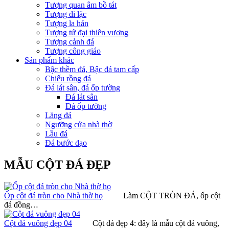
Tượng quan âm bồ tát
Tượng di lặc
Tượng la hán
Tượng tứ đại thiên vương
Tượng cảnh đá
Tượng công giáo
Sản phẩm khác
Bậc thềm đá, Bậc đá tam cấp
Chiếu rồng đá
Đá lát sân, đá ốp tường
Đá lát sân
Đá ốp tường
Lăng đá
Ngưỡng cửa nhà thờ
Lầu đá
Đá bước dạo
MẪU CỘT ĐÁ ĐẸP
Ốp cột đá tròn cho Nhà thờ họ
Làm CỘT TRÒN ĐÁ, ốp cột
đá đồng…
Cột đá vuông đẹp 04
Cột đá đẹp 4: đây là mẫu cột đá vuông,