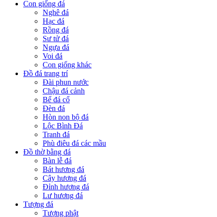
Con giống đá
Nghê đá
Hạc đá
Rồng đá
Sư tử đá
Ngựa đá
Voi đá
Con giống khác
Đồ đá trang trí
Đài phun nước
Chậu đá cảnh
Bể đá cổ
Đèn đá
Hòn non bộ đá
Lộc Bình Đá
Tranh đá
Phù điêu đá các mầu
Đồ thờ bằng đá
Bàn lễ đá
Bát hương đá
Cây hương đá
Đỉnh hương đá
Lư hương đá
Tượng đá
Tượng phật