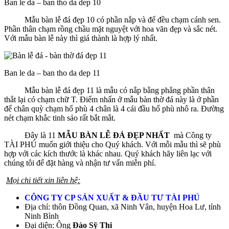
Ban le da – ban tho da dep 10
Mẫu bàn lễ đá đẹp 10 có phần nắp và đế đều chạm cánh sen.
Phần thân chạm rồng chầu mặt nguyệt với hoa văn đẹp và sắc nét.
Với mẫu bàn lễ này thì giá thành là hợp lý nhất.
Ban le da – ban tho da dep 11
Mẫu bàn lễ đá đẹp 11 là mẫu có nắp bằng phẳng phần thân
thắt lại có chạm chữ T. Điểm nhấn ở mẫu bàn thờ đá này là ở phần
đế chân quỳ chạm hổ phù 4 chân là 4 cái đầu hổ phù nhô ra. Đường
nét chạm khắc tinh sảo rất bắt mắt.
Đây là 11
MẪU BÀN LỄ ĐÁ ĐẸP NHẤT
mà Công ty
TÀI PHÚ muốn giới thiệu cho Quý khách. Với mỗi mẫu thì sẽ phù
hợp với các kích thước là khác nhau. Quý khách hãy liên lạc với
chúng tôi để đặt hàng và nhận tư vấn miễn phí.
Mọi chi tiết xin liên hệ:
CÔNG TY CP SẢN XUẤT & ĐẦU TƯ TÀI PHÚ
Địa chỉ: thôn Đồng Quan, xã Ninh Vân, huyện Hoa Lư, tỉnh
Ninh Bình
Đại diện: Ông
Đào Sỹ Thi