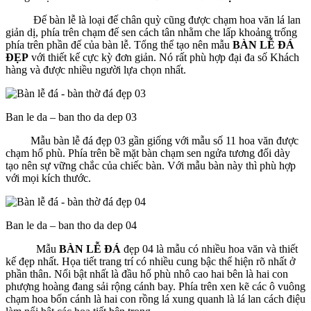
Đế bàn lễ là loại đế chân quỳ cũng được chạm hoa văn lá lan
giản dị, phía trên chạm đế sen cách tân nhằm che lấp khoảng trống
phía trên phần đế của bàn lễ. Tổng thể tạo nên mẫu
BÀN LỄ ĐÁ
ĐẸP
với thiết kế cực kỳ đơn giản. Nó rất phù hợp đại đa số Khách
hàng và được nhiều người lựa chọn nhất.
Ban le da – ban tho da dep 03
Mẫu bàn lễ đá đẹp 03 gần giống với mẫu số 11 hoa văn được
chạm hổ phù. Phía trên bề mặt bàn chạm sen ngửa tương đối dày
tạo nên sự vững chắc của chiếc bàn. Với mẫu bàn này thì phù hợp
với mọi kích thước.
Ban le da – ban tho da dep 04
Mẫu
BÀN LỄ ĐÁ
đẹp 04 là mẫu có nhiều hoa văn và thiết
kế đẹp nhất. Họa tiết trang trí có nhiều cung bậc thể hiện rõ nhất ở
phần thân. Nổi bật nhất là đầu hổ phù nhô cao hai bên là hai con
phượng hoàng đang sải rộng cánh bay. Phía trên xen kẽ các ô vuông
chạm hoa bốn cánh là hai con rồng lá xung quanh là lá lan cách điệu