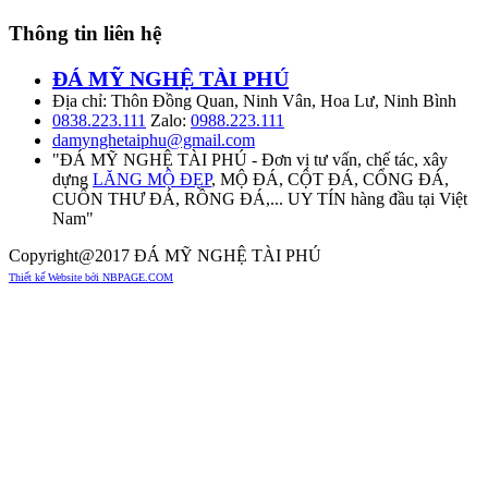
Thông tin liên hệ
ĐÁ MỸ NGHỆ TÀI PHÚ
Địa chỉ: Thôn Đồng Quan, Ninh Vân, Hoa Lư, Ninh Bình
0838.223.111
Zalo:
0988.223.111
damynghetaiphu@gmail.com
"ĐÁ MỸ NGHỆ TÀI PHÚ - Đơn vị tư vấn, chế tác, xây
dựng
LĂNG MỘ ĐẸP
, MỘ ĐÁ, CỘT ĐÁ, CỔNG ĐÁ,
CUỐN THƯ ĐÁ, RỒNG ĐÁ,... UY TÍN hàng đầu tại Việt
Nam"
Copyright@2017 ĐÁ MỸ NGHỆ TÀI PHÚ
Thiết kế Website bởi NBPAGE.COM