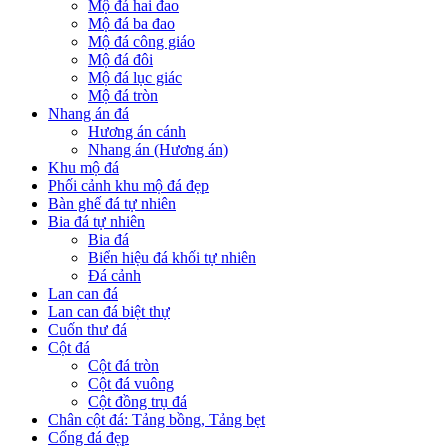
Mộ đá hai đao
Mộ đá ba đao
Mộ đá công giáo
Mộ đá đôi
Mộ đá lục giác
Mộ đá tròn
Nhang án đá
Hương án cánh
Nhang án (Hương án)
Khu mộ đá
Phối cảnh khu mộ đá đẹp
Bàn ghế đá tự nhiên
Bia đá tự nhiên
Bia đá
Biển hiệu đá khối tự nhiên
Đá cảnh
Lan can đá
Lan can đá biệt thự
Cuốn thư đá
Cột đá
Cột đá tròn
Cột đá vuông
Cột đồng trụ đá
Chân cột đá: Tảng bồng, Tảng bẹt
Cổng đá đẹp