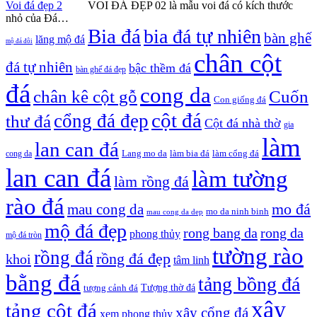
Voi đá đẹp 2
VOI ĐÁ ĐẸP 02 là mẫu voi đá có kích thước
nhỏ của Đá…
Bia đá
bia đá tự nhiên
bàn ghế
lăng mộ đá
mộ đá đôi
chân cột
đá tự nhiên
bậc thềm đá
bàn ghế đá đẹp
đá
cong da
chân kê cột gỗ
Cuốn
Con giống đá
cột đá
cổng đá đẹp
thư đá
Cột đá nhà thờ
gia
làm
lan can đá
Lang mo da
làm bia đá
làm cổng đá
cong da
lan can đá
làm tường
làm rồng đá
rào đá
mo đá
mau cong da
mo da ninh binh
mau cong da dep
mộ đá đẹp
rong bang da
rong da
phong thủy
mộ đá tròn
tường rào
rồng đá
rồng đá đẹp
khoi
tâm linh
bằng đá
tảng bồng đá
tượng cảnh đá
Tượng thờ đá
xây
tảng cột đá
xây cổng đá
xem phong thủy