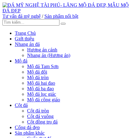
Tư vấn đá mỹ nghệ
/
Sản phẩm nổi bật
Trang Chủ
Giới thiệu
Nhang án đá
Hương án cánh
Nhang án (Hương án)
Mộ đá
Mộ đá Tam Sơn
Mộ đá đôi
Mộ đá tròn
Mộ đá hai đao
Mộ đá ba đao
Mộ đá lục giác
Mộ đá công giáo
Cột đá
Cột đá tròn
Cột đá vuông
Cột đồng trụ đá
Cổng đá đẹp
Sản phẩm khác