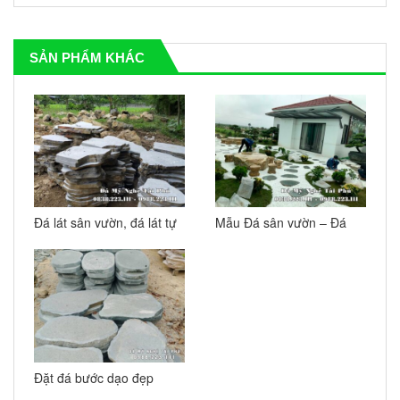
SẢN PHẨM KHÁC
Đá lát sân vườn, đá lát tự
Mẫu Đá sân vườn – Đá
nhiên trải cỏ đẹp
lát sân vườn đẹp Tài Phú
Đặt đá bước dạo đẹp
cho Sân vườn nhà biệt