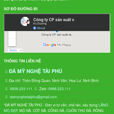
SƠ ĐỒ ĐƯỜNG ĐI
THÔNG TIN LIÊN HỆ
ĐÁ MỸ NGHỆ TÀI PHÚ
Địa chỉ: Thôn Đồng Quan, Ninh Vân, Hoa Lư, Ninh Bình
0838.223.111
Zalo:
0988.223.111
damynghetaiphu@gmail.com
"ĐÁ MỸ NGHỆ TÀI PHÚ - Đơn vị tư vấn, chế tác, xây dựng
LĂNG
MỘ ĐẸP
, MỘ ĐÁ, CỘT ĐÁ, CỔNG ĐÁ, CUỐN THƯ ĐÁ, RỒNG