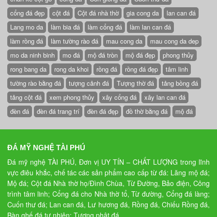
cổng đá đẹp
cột đá
Cột đá nhà thờ
gia cong da
lan can đá
Lang mo da
làm bia đá
làm cổng đá
làm lan can đá
làm rồng đá
làm tường rào đá
mau cong da
mau cong da dep
mo da ninh binh
mo đá
mộ đá tròn
mộ đá đẹp
phong thủy
rong bang da
rong da khoi
rồng đá
rồng đá đẹp
tâm linh
tường rào bằng đá
tượng cảnh đá
Tượng thờ đá
tảng bồng đá
tảng cột đá
xem phong thủy
xây cổng đá
xây lan can đá
đèn đá
đèn đá trang trí
đèn đá đẹp
đồ thờ bằng đá
mộ đá
ĐÁ MỸ NGHỆ TÀI PHÚ
Đá mỹ nghệ TÀI PHÚ, Đơn vị UY TÍN – CHẤT LƯỢNG trong lĩnh
vực điêu khắc, chế tác các sản phẩm cao cấp từ đá: Lăng mộ đá;
Mộ đá; Cột đá Nhà thờ họ/Đình Chùa, Từ Đường, Bảo điện, Công
trình tâm linh; Cổng đá cho Nhà thờ tổ, Từ đường, Cổng đá làng;
Cuốn thư đá; Lan can đá, Lư hương đá, Rồng đá, Chiếu Rồng đá,
Bàn ghế đá tự nhiên; Tượng phật đá,….