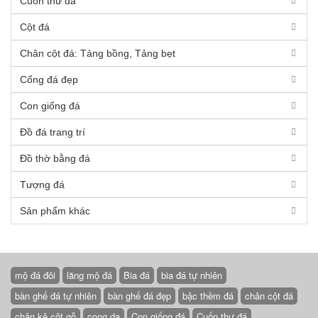
Cuốn thư đá
Cột đá
Chân cột đá: Tảng bồng, Tảng bẹt
Cổng đá đẹp
Con giống đá
Đồ đá trang trí
Đồ thờ bằng đá
Tượng đá
Sản phẩm khác
mộ đá đôi
lăng mộ đá
Bia đá
bia đá tự nhiên
bàn ghế đá tự nhiên
bàn ghế đá đẹp
bậc thềm đá
chân cột đá
chân kê cột gỗ
cong da
Con giống đá
Cuốn thư đá