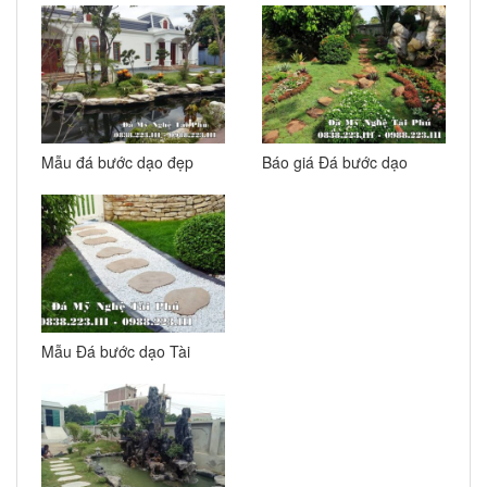
thự tại Ninh Bình
Mẫu đá bước dạo đẹp
Báo giá Đá bước dạo
theo yêu cầu
cho Sân vườn, khuôn
viên tự nhiên
Mẫu Đá bước dạo Tài
Phú đẹp cho Sân vườn