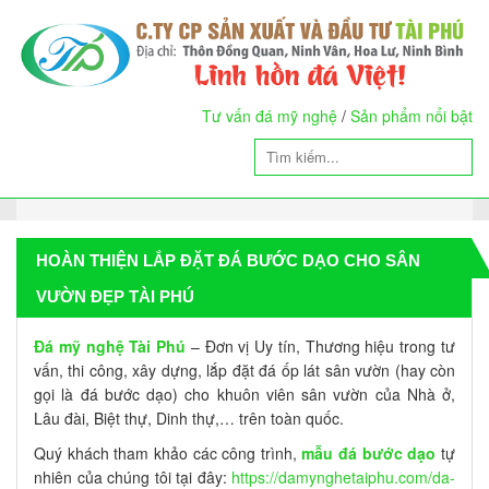
Tư vấn đá mỹ nghệ
/
Sản phẩm nổi bật
HOÀN THIỆN LẮP ĐẶT ĐÁ BƯỚC DẠO CHO SÂN
VƯỜN ĐẸP TÀI PHÚ
Đá mỹ nghệ Tài Phú
– Đơn vị Uy tín, Thương hiệu trong tư
vấn, thi công, xây dựng, lắp đặt đá ốp lát sân vườn (hay còn
gọi là đá bước dạo) cho khuôn viên sân vườn của Nhà ở,
Lâu đài, Biệt thự, Dinh thự,… trên toàn quốc.
Quý khách tham khảo các công trình,
mẫu đá bước dạo
tự
nhiên của chúng tôi tại đây:
https://damynghetaiphu.com/da-