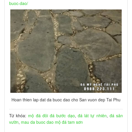
buoc-dao/
Hoan thien lap dat da buoc dao cho San vuon dep Tai Phu
Từ khóa:
mộ đá đôi
đá bước dạo
,
đá lát tự nhiên
,
đá sân
vườn
,
mau da buoc dao
mộ đá tam sơn