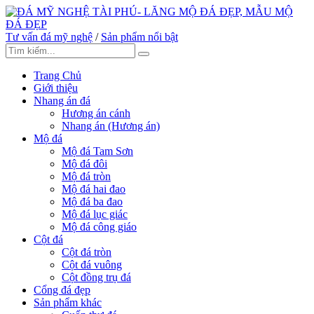
Tư vấn đá mỹ nghệ
/
Sản phẩm nổi bật
Trang Chủ
Giới thiệu
Nhang án đá
Hương án cánh
Nhang án (Hương án)
Mộ đá
Mộ đá Tam Sơn
Mộ đá đôi
Mộ đá tròn
Mộ đá hai đao
Mộ đá ba đao
Mộ đá lục giác
Mộ đá công giáo
Cột đá
Cột đá tròn
Cột đá vuông
Cột đồng trụ đá
Cổng đá đẹp
Sản phẩm khác