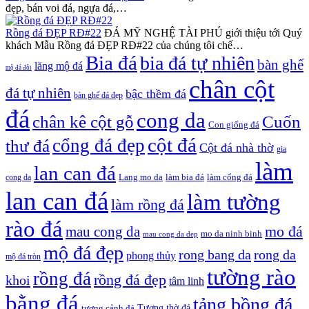
đẹp, bán voi đá, ngựa đá,…
Rồng đá ĐẸP RĐ#22
ĐÁ MỸ NGHỆ TÀI PHÚ giới thiệu tới Quý
khách Mẫu Rồng đá ĐẸP RĐ#22 của chúng tôi chế…
Bia đá
bia đá tự nhiên
bàn ghế
lăng mộ đá
mộ đá đôi
chân cột
đá tự nhiên
bậc thềm đá
bàn ghế đá đẹp
đá
cong da
chân kê cột gỗ
Cuốn
Con giống đá
cột đá
cổng đá đẹp
thư đá
Cột đá nhà thờ
gia
làm
lan can đá
Lang mo da
làm bia đá
làm cổng đá
cong da
lan can đá
làm tường
làm rồng đá
rào đá
mo đá
mau cong da
mo da ninh binh
mau cong da dep
mộ đá đẹp
rong bang da
rong da
phong thủy
mộ đá tròn
tường rào
rồng đá
rồng đá đẹp
khoi
tâm linh
bằng đá
tảng bồng đá
tượng cảnh đá
Tượng thờ đá