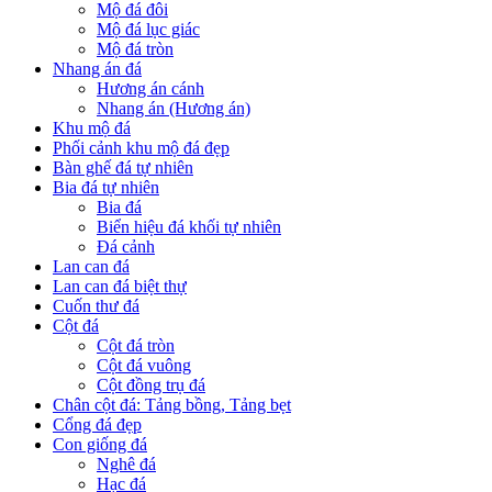
Mộ đá đôi
Mộ đá lục giác
Mộ đá tròn
Nhang án đá
Hương án cánh
Nhang án (Hương án)
Khu mộ đá
Phối cảnh khu mộ đá đẹp
Bàn ghế đá tự nhiên
Bia đá tự nhiên
Bia đá
Biển hiệu đá khối tự nhiên
Đá cảnh
Lan can đá
Lan can đá biệt thự
Cuốn thư đá
Cột đá
Cột đá tròn
Cột đá vuông
Cột đồng trụ đá
Chân cột đá: Tảng bồng, Tảng bẹt
Cổng đá đẹp
Con giống đá
Nghê đá
Hạc đá