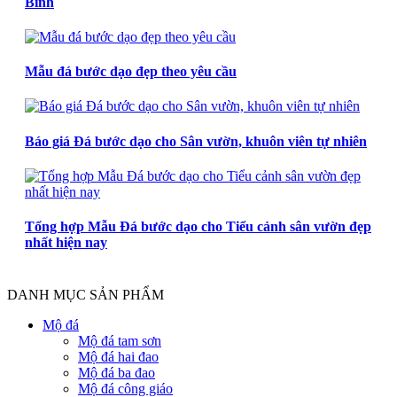
Bình
Mẫu đá bước dạo đẹp theo yêu cầu
Báo giá Đá bước dạo cho Sân vườn, khuôn viên tự nhiên
Tổng hợp Mẫu Đá bước dạo cho Tiểu cảnh sân vườn đẹp
nhất hiện nay
DANH MỤC SẢN PHẨM
Mộ đá
Mộ đá tam sơn
Mộ đá hai đao
Mộ đá ba đao
Mộ đá công giáo