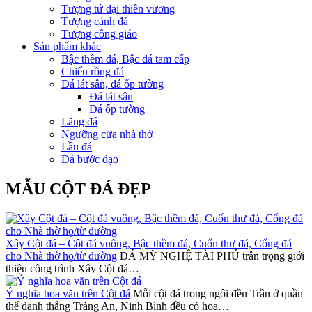
Tượng tứ đại thiên vương
Tượng cảnh đá
Tượng công giáo
Sản phẩm khác
Bậc thềm đá, Bậc đá tam cấp
Chiếu rồng đá
Đá lát sân, đá ốp tường
Đá lát sân
Đá ốp tường
Lăng đá
Ngưỡng cửa nhà thờ
Lầu đá
Đá bước dạo
MẪU CỘT ĐÁ ĐẸP
Xây Cột đá – Cột đá vuông, Bậc thềm đá, Cuốn thư đá, Cổng đá
cho Nhà thờ họ/từ đường
ĐÁ MỸ NGHỆ TÀI PHÚ trân trọng giới
thiệu công trình Xây Cột đá…
Ý nghĩa hoa văn trên Cột đá
Mỗi cột đá trong ngôi đền Trần ở quần
thể danh thắng Tràng An, Ninh Bình đều có hoa…