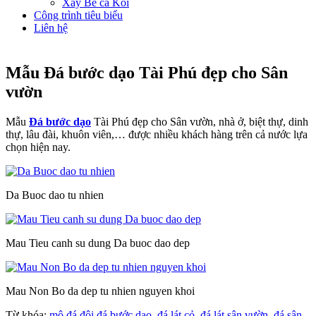
Xây Bể cá Koi
Công trình tiêu biểu
Liên hệ
Mẫu Đá bước dạo Tài Phú đẹp cho Sân
vườn
Mẫu
Đá bước dạo
Tài Phú đẹp cho Sân vườn, nhà ở, biệt thự, dinh
thự, lâu đài, khuôn viên,… được nhiều khách hàng trên cả nước lựa
chọn hiện nay.
Da Buoc dao tu nhien
Mau Tieu canh su dung Da buoc dao dep
Mau Non Bo da dep tu nhien nguyen khoi
Từ khóa:
mộ đá đôi
đá bước dạo
,
đá lát cỏ
,
đá lát sân vườn
,
đá sân