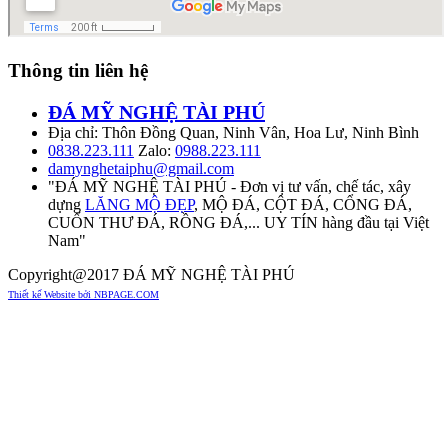
Thông tin liên hệ
ĐÁ MỸ NGHỆ TÀI PHÚ
Địa chỉ: Thôn Đồng Quan, Ninh Vân, Hoa Lư, Ninh Bình
0838.223.111
Zalo:
0988.223.111
damynghetaiphu@gmail.com
"ĐÁ MỸ NGHỆ TÀI PHÚ - Đơn vị tư vấn, chế tác, xây
dựng
LĂNG MỘ ĐẸP
, MỘ ĐÁ, CỘT ĐÁ, CỔNG ĐÁ,
CUỐN THƯ ĐÁ, RỒNG ĐÁ,... UY TÍN hàng đầu tại Việt
Nam"
Copyright@2017 ĐÁ MỸ NGHỆ TÀI PHÚ
Thiết kế Website bởi NBPAGE.COM