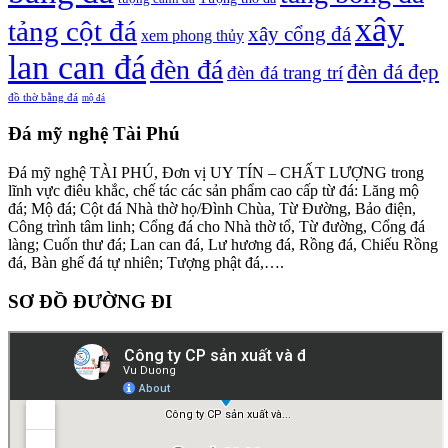
xây
tảng cột đá
xây cổng đá
xem phong thủy
lan can đá
đèn đá
đèn đá đẹp
đèn đá trang trí
đồ thờ bằng đá
mộ đá
Đá mỹ nghệ Tài Phú
Đá mỹ nghệ TÀI PHÚ, Đơn vị UY TÍN – CHẤT LƯỢNG trong
lĩnh vực điêu khắc, chế tác các sản phẩm cao cấp từ đá: Lăng mộ
đá; Mộ đá; Cột đá Nhà thờ họ/Đình Chùa, Từ Đường, Bảo điện,
Công trình tâm linh; Cổng đá cho Nhà thờ tổ, Từ đường, Cổng đá
làng; Cuốn thư đá; Lan can đá, Lư hương đá, Rồng đá, Chiếu Rồng
đá, Bàn ghế đá tự nhiên; Tượng phật đá,….
SƠ ĐỒ ĐƯỜNG ĐI