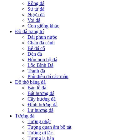
Rồng đá
Sư tử đá
Ngựa đá
Voi đá
Con giống khác
Đồ đá trang trí
Đài phun nước
Chậu đá cảnh
Bể đá cổ
Đèn đá
Hòn non bộ đá
Lộc Bình Đá
Tranh đá
Phù điêu đá các mầu
Đồ thờ bằng đá
Bàn lễ đá
Bát hương đá
Cây hương đá
Đỉnh hương đá
Lư hương đá
Tượng đá
Tượng phật
Tượng quan âm bồ tát
Tượng di lặc
Tượng la hán