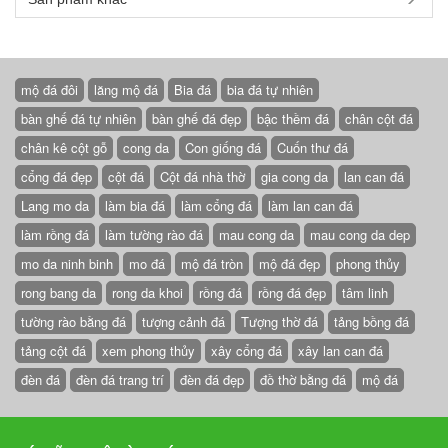
mộ đá đôi
lăng mộ đá
Bia đá
bia đá tự nhiên
bàn ghế đá tự nhiên
bàn ghế đá đẹp
bậc thềm đá
chân cột đá
chân kê cột gỗ
cong da
Con giống đá
Cuốn thư đá
cổng đá đẹp
cột đá
Cột đá nhà thờ
gia cong da
lan can đá
Lang mo da
làm bia đá
làm cổng đá
làm lan can đá
làm rồng đá
làm tường rào đá
mau cong da
mau cong da dep
mo da ninh binh
mo đá
mộ đá tròn
mộ đá đẹp
phong thủy
rong bang da
rong da khoi
rồng đá
rồng đá đẹp
tâm linh
tường rào bằng đá
tượng cảnh đá
Tượng thờ đá
tảng bồng đá
tảng cột đá
xem phong thủy
xây cổng đá
xây lan can đá
đèn đá
đèn đá trang trí
đèn đá đẹp
đồ thờ bằng đá
mộ đá