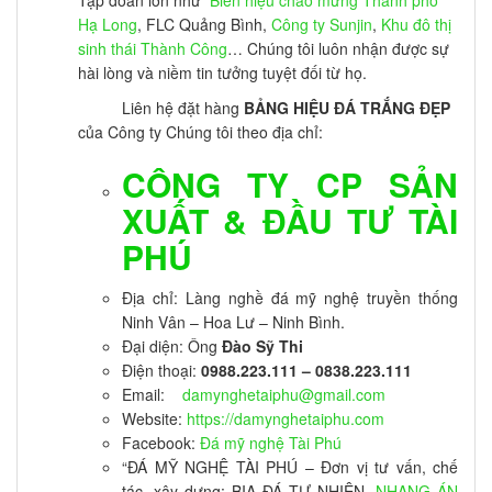
Hạ Long
, FLC Quảng Bình,
Công ty Sunjin
,
Khu đô thị
sinh thái Thành Công
… Chúng tôi luôn nhận được sự
hài lòng và niềm tin tưởng tuyệt đối từ họ.
Liên hệ đặt hàng
BẢNG HIỆU ĐÁ TRẮNG ĐẸP
của Công ty Chúng tôi theo địa chỉ:
CÔNG TY CP SẢN
XUẤT & ĐẦU TƯ TÀI
PHÚ
Địa chỉ: Làng nghề đá mỹ nghệ truyền thống
Ninh Vân – Hoa Lư – Ninh Bình.
Đại diện: Ông
Đào Sỹ Thi
Điện thoại:
0988.223.111 – 0838.223.111
Email:
damynghetaiphu@gmail.com
Website:
https://damynghetaiphu.com
Facebook:
Đá mỹ nghệ Tài Phú
“ĐÁ MỸ NGHỆ TÀI PHÚ – Đơn vị tư vấn, chế
tác, xây dựng: BIA ĐÁ TỰ NHIÊN,
NHANG ÁN