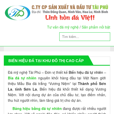
Tư vấn đá mỹ nghệ
/
Sản phẩm nổi bật
BIỂN HIỆU ĐÁ TẠI KHU ĐÔ THỊ CAO CẤP
Đá mỹ nghệ Tài Phú – Đơn vị thiết kế
Biển hiệu đá tự nhiên
–
Bia đá tự nhiên
nguyên khối hàng đầu tại Việt Nam giới
thiệu Mẫu Bia đá trắng “Vương Niệm” tại
Thành phố Sơn
La
,
tỉnh Sơn La
, Biển hiệu đá khối thiết kế dạng Vương
Niệm. Với nội dung dự án của chủ đầu tư, tạo điểm nhấn,
thu hút người nhìn, làm tăng giá trị cho dự án.
Bảng hiệu bằng đá tự nhiên
đang được rất nhiều người
lựa chọn. Với vẻ ngoài độc đáo, nó khiến nhiều người thích