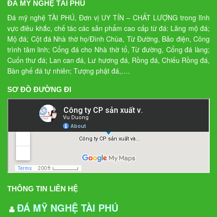
ĐÁ MỸ NGHỆ TÀI PHÚ
Đá mỹ nghệ TÀI PHÚ, Đơn vị UY TÍN – CHẤT LƯỢNG trong lĩnh
vực điêu khắc, chế tác các sản phẩm cao cấp từ đá: Lăng mộ đá;
Mộ đá; Cột đá Nhà thờ họ/Đình Chùa, Từ Đường, Bảo điện, Công
trình tâm linh; Cổng đá cho Nhà thờ tổ, Từ đường, Cổng đá làng;
Cuốn thư đá; Lan can đá, Lư hương đá, Rồng đá, Chiếu Rồng đá,
Bàn ghế đá tự nhiên; Tượng phật đá,….
SƠ ĐỒ ĐƯỜNG ĐI
THÔNG TIN LIÊN HỆ
ĐÁ MỸ NGHỆ TÀI PHÚ