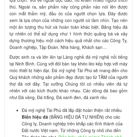
thú. Ngoài ra, sản phẩm này cũng phần nào nói lên được
con mắt thẩm mỹ, đầu óc của người chọn lựa. Đây được
xem là lựa chọn của những con người có tầm nhìn. Tạo nên
một ấn tượng thu hút và hoàn toàn khác biệt. Bảng hiệu đá
tự nhiên có thể sử dụng như 1 hình thức quảng bá và xây
dựng thương hiệu một cách hiệu quả nhất cho các Công Ty,
Doanh nghiệp, Tập Đoàn, Nhà hàng, Khách sạn…
Được sinh ra và lớn lên tại Làng nghề đá mỹ nghệ nổi tiếng
tại Ninh Bình. Cùng với đôi bàn tay khéo léo kếp hợp với máy
móc thiết bị hiện đại. Đá mỹ nghệ Tài Phú sẽ mang đến cho
Quý khách những sản phẩm đẹp được tạo từ TÂM của người
thợ đá nơi đây. Tại xưởng Chúng tôi có nhiều viên đá tự
nhiên với các kích thước khác nhau. Các dòng đá bao gồm
như Đá vàng, Đá trắng, Đá xanh đen, đá xanh rêu
Đá mỹ nghệ Tài Phú đã lắp đặt hoàn thiện rất nhiều
Biển hiệu đá
(BẢNG HIỆU ĐÁ TỰ NHIÊN) cho các
Công ty, Doanh nghiệp trên khắp các tỉnh thành của
Đất nước Việt nam. Từ những Công ty nhỏ cho đến
Tập đoàn lớn như
Biển hiệu cháo mừng Thành phố