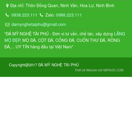
Địa chỉ: Thôn Đồng Quan, Ninh Vân, Hoa Lư, Ninh Bình
0838.223.111
Zalo:
0988.223.111
damynghetaiphu@gmail.com
"ĐÁ MỸ NGHỆ TÀI PHÚ - Đơn vị tư vấn, chế tác, xây dựng
LĂNG
MỘ ĐẸP
, MỘ ĐÁ, CỘT ĐÁ, CỔNG ĐÁ, CUỐN THƯ ĐÁ, RỒNG
ĐÁ,... UY TÍN hàng đầu tại Việt Nam"
Copyright@2017 ĐÁ MỸ NGHỆ TÀI PHÚ
Thiết kế Website bởi NBPAGE.COM