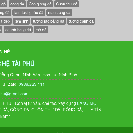
t gỗ
cong da
Con giống đá
Cuốn thư đá
ồng đá
làm tường rào đá
mau cong da
đá đẹp
tâm linh
tường rào bằng đá
tượng cảnh đá
p
đồ thờ bằng đá
mộ đá
N HỆ
GHỆ TÀI PHÚ
 Đồng Quan, Ninh Vân, Hoa Lư, Ninh Bình
Zalo:
0988.223.111
phu@gmail.com
PHÚ - Đơn vị tư vấn, chế tác, xây dựng
LĂNG MỘ
T ĐÁ, CỔNG ĐÁ, CUỐN THƯ ĐÁ, RỒNG ĐÁ,... UY TÍN
t Nam"