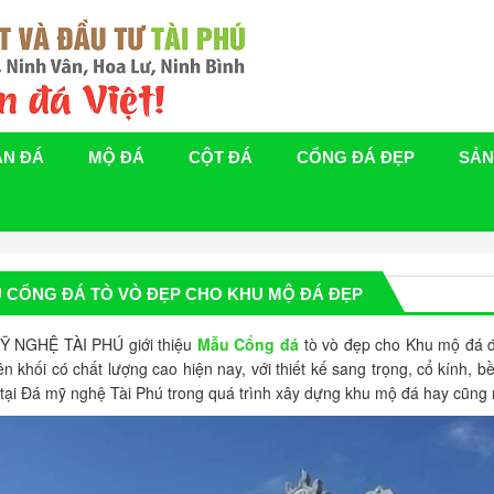
ÁN ĐÁ
MỘ ĐÁ
CỘT ĐÁ
CỔNG ĐÁ ĐẸP
SẢN
 CỔNG ĐÁ TÒ VÒ ĐẸP CHO KHU MỘ ĐÁ ĐẸP
Ỹ NGHỆ TÀI PHÚ giới thiệu
Mẫu Cổng đá
tò vò đẹp cho Khu mộ đá đ
n khối có chất lượng cao hiện nay, với thiết kế sang trọng, cổ kính, 
tại Đá mỹ nghệ Tài Phú trong quá trình xây dựng khu mộ đá hay cũng 