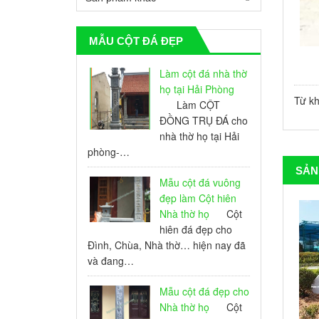
MẪU CỘT ĐÁ ĐẸP
Làm cột đá nhà thờ
họ tại Hải Phòng
Từ k
Làm CỘT
ĐỒNG TRỤ ĐÁ cho
nhà thờ họ tại Hải
phòng-…
SẢN
Mẫu cột đá vuông
đẹp làm Cột hiên
Nhà thờ họ
Cột
hiên đá đẹp cho
Đình, Chùa, Nhà thờ… hiện nay đã
và đang…
Mẫu cột đá đẹp cho
Nhà thờ họ
Cột