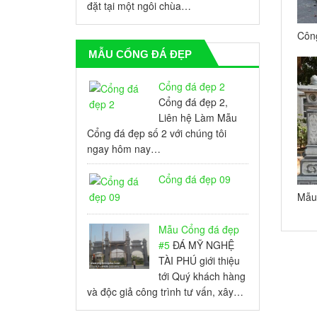
đặt tại một ngôi chùa…
Công
Nghĩ
MẪU CỔNG ĐÁ ĐẸP
Đồn
Cổng đá đẹp 2
Cổng đá đẹp 2,
Liên hệ Làm Mẫu
Cổng đá đẹp số 2 với chúng tôi
ngay hôm nay…
Cổng đá đẹp 09
Mẫu
cho 
Mẫu Cổng đá đẹp
#5
ĐÁ MỸ NGHỆ
TÀI PHÚ giới thiệu
tới Quý khách hàng
và độc giả công trình tư vấn, xây…