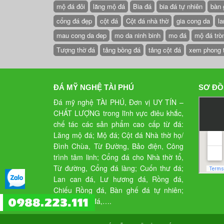
mộ đá đôi
lăng mộ đá
Bia đá
bia đá tự nhiên
bàn 
cổng đá đẹp
cột đá
Cột đá nhà thờ
gia cong da
la
mau cong da dep
mo da ninh binh
mo đá
mộ đá trò
Tượng thờ đá
tảng bồng đá
tảng cột đá
xem phong 
ĐÁ MỸ NGHỆ TÀI PHÚ
SƠ ĐỒ
Đá mỹ nghệ TÀI PHÚ, Đơn vị UY TÍN –
CHẤT LƯỢNG trong lĩnh vực điêu khắc,
chế tác các sản phẩm cao cấp từ đá:
Lăng mộ đá; Mộ đá; Cột đá Nhà thờ họ/
Đình Chùa, Từ Đường, Bảo điện, Công
trình tâm linh; Cổng đá cho Nhà thờ tổ,
Từ đường, Cổng đá làng; Cuốn thư đá;
Lan can đá, Lư hương đá, Rồng đá,
Chiếu Rồng đá, Bàn ghế đá tự nhiên;
Tượng phật đá,….