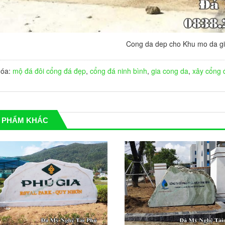
Cong da dep cho Khu mo da gi
hóa:
mộ đá đôi
cổng đá đẹp
,
cổng đá ninh bình
,
gia cong da
,
xây cổng 
 PHẨM KHÁC