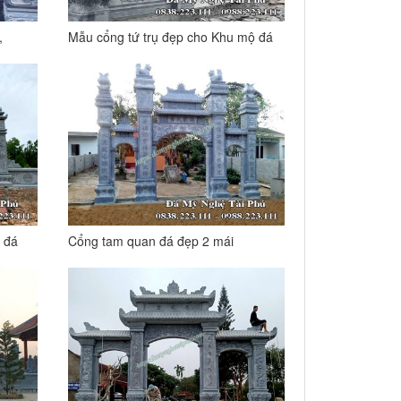
,
Mẫu cổng tứ trụ đẹp cho Khu mộ đá
 đá
Cổng tam quan đá đẹp 2 mái