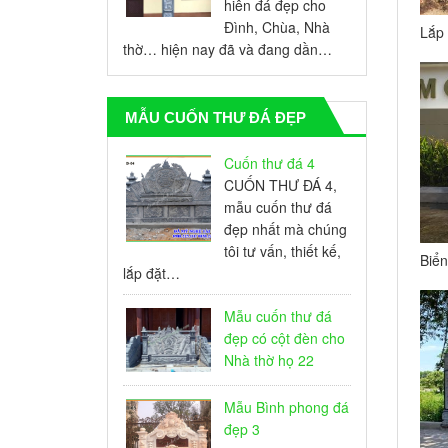
hiên đá đẹp cho
Đình, Chùa, Nhà
Lắp 
thờ… hiện nay đã và đang dần…
nghi
MẪU CUỐN THƯ ĐÁ ĐẸP
Cuốn thư đá 4
CUỐN THƯ ĐÁ 4,
mẫu cuốn thư đá
đẹp nhất mà chúng
tôi tư vấn, thiết kế,
Biển
lắp đặt…
mừng
Quản
Mẫu cuốn thư đá
đẹp có cột đèn cho
Nhà thờ họ 22
Mẫu Bình phong đá
đẹp 3