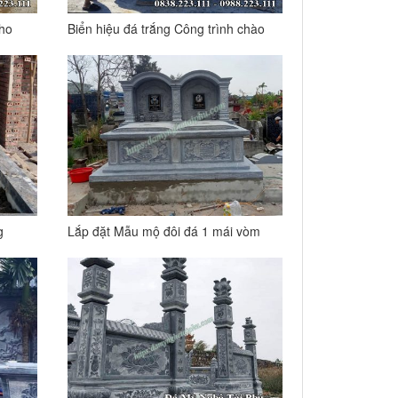
cho
Biển hiệu đá trắng Công trình chào
nh
mừng đại hội đại biểu đảng bộ tỉnh
Thái Nguyên lần 21 nhiệm kỳ 2025-
2030
g
Lắp đặt Mẫu mộ đôi đá 1 mái vòm
kích thước 3,2mx2,62m