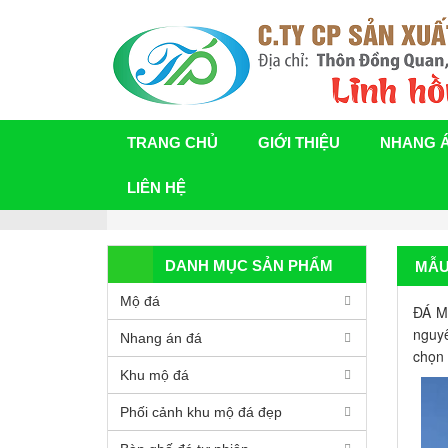
TRANG CHỦ
GIỚI THIỆU
NHANG 
LIÊN HỆ
DANH MỤC SẢN PHẨM
MẪU
Mộ đá
ĐÁ M
nguyê
Nhang án đá
chọn 
Khu mộ đá
Phối cảnh khu mộ đá đẹp