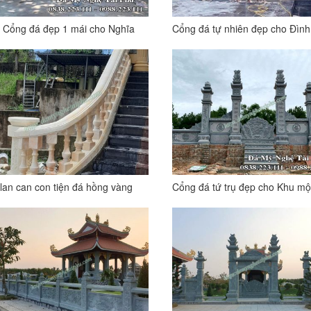
 Cổng đá đẹp 1 mái cho Nghĩa
Cổng đá tự nhiên đẹp cho Đình
ng Nhân dân
Chùa, Lăng mộ
lan can con tiện đá hồng vàng
Cổng đá tứ trụ đẹp cho Khu mộ
Phú Quốc, Kiên Giang