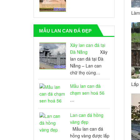
Làm
tra
MẪU LAN CAN ĐÁ ĐẸP
Xây lan can đá tại
Đà Nẵng
Xây
lan can đá tại Đà
Nẵng – Lan can
chữ thọ cùng…
Lắp 
Mẫu lan can đá
tại 
chạm sen hoá 56
…
Lan can đá hồng
vàng đẹp
Mẫu lan can đá
hồng vàng được lắp