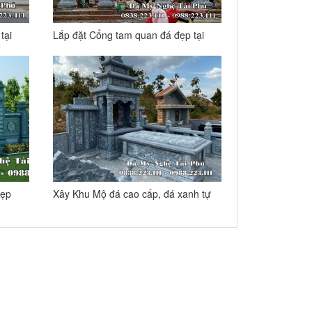
tại
Lắp đặt Cổng tam quan đá đẹp tại
Chùa Bùi – Hà Nam T12-2021
đẹp
Xây Khu Mộ đá cao cấp, đá xanh tự
nhiên tại Quảng Nam