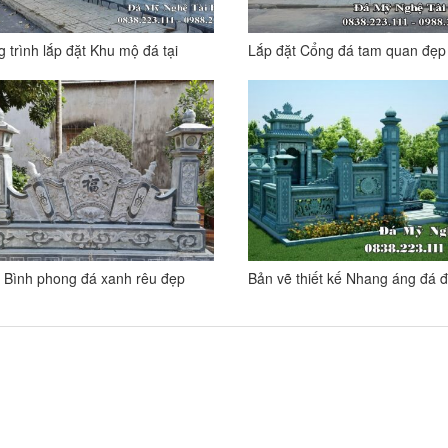
 trình lắp đặt Khu mộ đá tại
Lắp đặt Cổng đá tam quan đẹp 
a trang Hoa Viên Bình An –
Đồng Nai T3/2022
g Nai T3/2022
 Bình phong đá xanh rêu đẹp
Bản vẽ thiết kế Nhang áng đá 
Nhà thờ tổ/Từ đường
Tài Phú