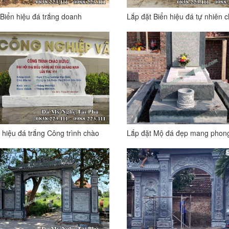
Biển hiệu đá trắng doanh
Lắp đặt Biển hiệu đá tự nhiên 
ệp tại Quy Nhơn
Công ty CP nước sạch Thái Bì
 hiệu đá trắng Công trình chào
Lắp đặt Mộ đá đẹp mang phon
 đại hội đại biểu đảng bộ tỉnh
cách hiện đại tại Hà Nội
g Ninh lần thứ 16