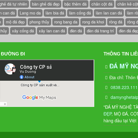
ghế đá tự nhiên
bàn ghế đá đẹp
bậc thềm đá
chân cột đá
chân kê cộ
n can đá
Lang mo da
làm bia đá
làm cổng đá
làm lan can đá
làm r
n
mộ đá đẹp
phong thủy
rong bang da
rong da khoi
rồng đá
rồng 
thủy
xây cổng đá
xây lan can đá
đèn đá
đèn đá trang trí
đèn đá đẹ
 ĐƯỜNG ĐI
THÔNG TIN LIÊ
ĐÁ MỸ N
Địa chỉ: Thôn
0838.223.111
damynghetai
"ĐÁ MỸ NGHỆ TÀI 
ĐẸP
, MỘ ĐÁ, CỘ
hàng đầu tại Việ