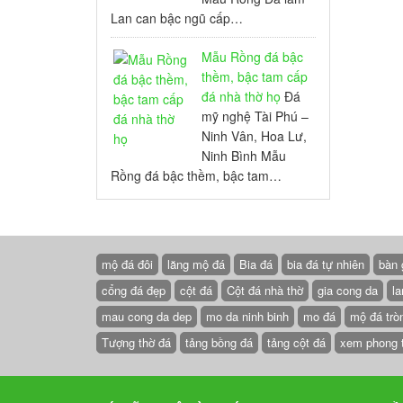
Lan can bậc ngũ cấp…
Mẫu Rồng đá bậc
thềm, bậc tam cấp
đá nhà thờ họ
Đá
mỹ nghệ Tài Phú –
Ninh Vân, Hoa Lư,
Ninh Bình Mẫu
Rồng đá bậc thềm, bậc tam…
mộ đá đôi
lăng mộ đá
Bia đá
bia đá tự nhiên
bàn 
cổng đá đẹp
cột đá
Cột đá nhà thờ
gia cong da
la
mau cong da dep
mo da ninh binh
mo đá
mộ đá trò
Tượng thờ đá
tảng bồng đá
tảng cột đá
xem phong 