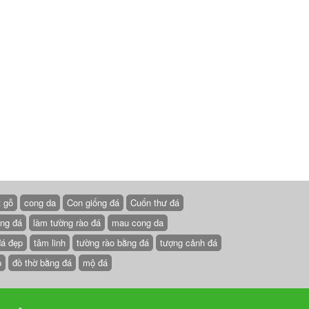
t gỗ
cong da
Con giống đá
Cuốn thư đá
ồng đá
làm tường rào đá
mau cong da
đá đẹp
tâm linh
tường rào bằng đá
tượng cảnh đá
p
đồ thờ bằng đá
mộ đá