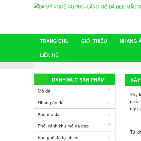
TRANG CHỦ
GIỚI THIỆU
NHANG 
LIÊN HỆ
DANH MỤC SẢN PHẨM
XÂY
Mộ đá
Xây l
miếu 
Nhang án đá
mỹ ng
Khu mộ đá
Phối cảnh khu mộ đá đẹp
Từ k
Bàn ghế đá tự nhiên