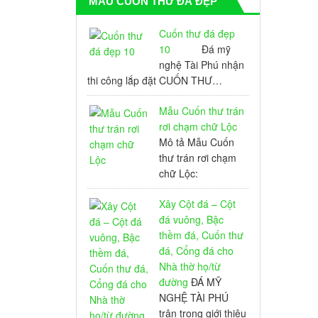
MẪU CUỐN THƯ ĐÁ ĐẸP
Cuốn thư đá đẹp
10
Đá mỹ
nghệ Tài Phú nhận
thi công lắp đặt CUỐN THƯ…
Mẫu Cuốn thư trán
rơi chạm chữ Lộc
Mô tả Mẫu Cuốn
thư trán rơi chạm
chữ Lộc:
Xây Cột đá – Cột
đá vuông, Bậc
thềm đá, Cuốn thư
đá, Cổng đá cho
Nhà thờ họ/từ
đường
ĐÁ MỸ
NGHỆ TÀI PHÚ
trân trọng giới thiệu