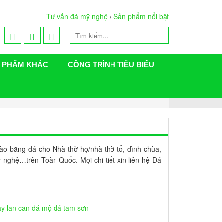
Tư vấn đá mỹ nghệ
/
Sản phẩm nổi bật
 PHẨM KHÁC
CÔNG TRÌNH TIÊU BIỂU
rào bằng đá cho Nhà thờ họ/nhà thờ tổ, đình chùa,
ỹ nghệ…trên Toàn Quốc. Mọi chi tiết xin liên hệ Đá
ây lan can đá
mộ đá tam sơn