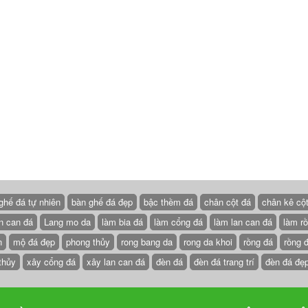
ghế đá tự nhiên
bàn ghế đá đẹp
bậc thềm đá
chân cột đá
chân kê cộ
n can đá
Lang mo da
làm bia đá
làm cổng đá
làm lan can đá
làm r
n
mộ đá đẹp
phong thủy
rong bang da
rong da khoi
rồng đá
rồng 
thủy
xây cổng đá
xây lan can đá
đèn đá
đèn đá trang trí
đèn đá đẹ