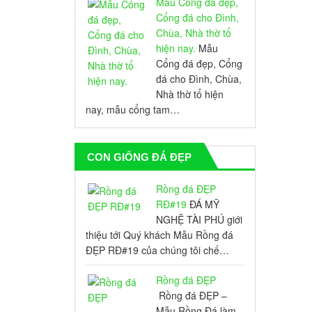
Mẫu Cổng đá đẹp,
Cổng đá cho Đình,
Chùa, Nhà thờ tổ
hiện nay.
Mẫu
Cổng đá đẹp, Cổng
đá cho Đình, Chùa,
Nhà thờ tổ hiện
nay, mẫu cổng tam…
CON GIỐNG ĐÁ ĐẸP
Rồng đá ĐẸP
RĐ#19
ĐÁ MỸ
NGHỆ TÀI PHÚ giới
thiệu tới Quý khách Mẫu Rồng đá
ĐẸP RĐ#19 của chúng tôi chế…
Rồng đá ĐẸP
Rồng đá ĐẸP –
Mẫu Rồng Đá làm