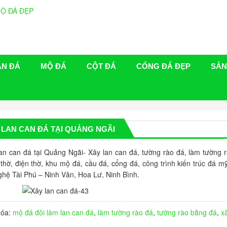
ÁN ĐÁ
MỘ ĐÁ
CỘT ĐÁ
CỔNG ĐÁ ĐẸP
SẢN
 LAN CAN ĐÁ TẠI QUẢNG NGÃI
an can đá tại Quảng Ngãi- Xây lan can đá, tường rào đá, làm tường 
thờ, điện thờ, khu mộ đá, cầu đá, cổng đá, công trình kiến trúc đá m
hệ Tài Phú – Ninh Vân, Hoa Lư, Ninh Bình.
hóa:
mộ đá đôi
làm lan can đá
,
làm tường rào đá
,
tường rào bằng đá
,
x