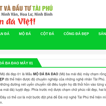
ÁN ĐÁ
MỘ ĐÁ
CỘT ĐÁ
CỔNG ĐÁ ĐẸP
SẢN
ĐÁ BA ĐAO MÂY 01
đá đẹp 01 là Mẫu
MỘ ĐÁ BA ĐAO
(Mộ ba mái đá) mây chạm rồn
ẸP
đã thể hiện được độ chuyên nghiệp của những nghệ nhân Tài Phú. 
Những đường nét uyển chuyển rất điêu luyện họ đã thổi hồn vào từng v
a mái đá) tuyệt đẹp. Phía trước mộ được chạm chữ phúc rất đẹp, ha
ó thể coi là một bước đột phá để Đá mỹ nghệ Tài Phú thể hiện mìn
n.