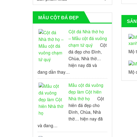
MẪU CỘT ĐÁ ĐẸP
SẢN
Cột đá Nhà thờ họ
– Mẫu cột đá vuông
chạm tứ quý
Cột
Mộ 
đá đẹp cho Đình,
xanh
Chùa, Nhà thờ…
hiện nay đã và
đang dần thay…
Mộ đ
Mẫu cột đá vuông
đẹp làm Cột hiên
Nhà thờ họ
Cột
hiên đá đẹp cho
Đình, Chùa, Nhà
thờ… hiện nay đã
và đang…