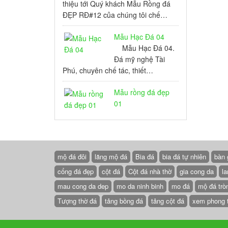
thiệu tới Quý khách Mẫu Rồng đá
ĐẸP RĐ#12 của chúng tôi chế…
Mẫu Hạc Đá 04
Mẫu Hạc Đá 04.
Đá mỹ nghệ Tài
Phú, chuyên chế tác, thiết…
Mẫu rồng đá đẹp
01
mộ đá đôi
lăng mộ đá
Bia đá
bia đá tự nhiên
bàn 
cổng đá đẹp
cột đá
Cột đá nhà thờ
gia cong da
la
mau cong da dep
mo da ninh binh
mo đá
mộ đá trò
Tượng thờ đá
tảng bồng đá
tảng cột đá
xem phong 