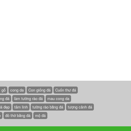
t gỗ
cong da
Con giống đá
Cuốn thư đá
ồng đá
làm tường rào đá
mau cong da
đá đẹp
tâm linh
tường rào bằng đá
tượng cảnh đá
p
đồ thờ bằng đá
mộ đá