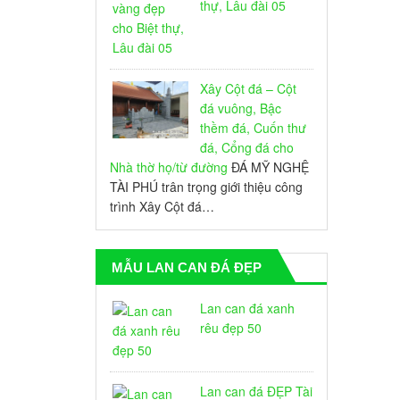
thự, Lâu đài 05
Xây Cột đá – Cột
đá vuông, Bậc
thềm đá, Cuốn thư
đá, Cổng đá cho
Nhà thờ họ/từ đường
ĐÁ MỸ NGHỆ
TÀI PHÚ trân trọng giới thiệu công
trình Xây Cột đá…
MẪU LAN CAN ĐÁ ĐẸP
Lan can đá xanh
rêu đẹp 50
Lan can đá ĐẸP Tài