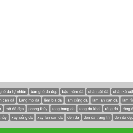
ghế đá tự nhiên
bàn ghế đá đẹp
bậc thềm đá
chân cột đá
chân kê cộ
n can đá
Lang mo da
làm bia đá
làm cổng đá
làm lan can đá
làm r
n
mộ đá đẹp
phong thủy
rong bang da
rong da khoi
rồng đá
rồng 
thủy
xây cổng đá
xây lan can đá
đèn đá
đèn đá trang trí
đèn đá đẹ