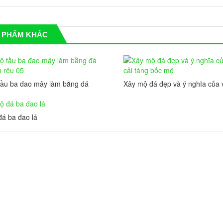
 PHẨM KHÁC
tầu ba đao mây làm bằng đá
Xây mộ đá đẹp và ý nghĩa của 
 rêu 05
cải táng bốc mộ
á ba đao lá