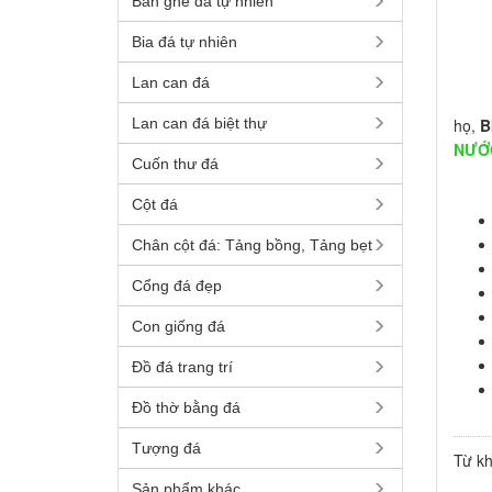
Bàn ghế đá tự nhiên
Bia đá tự nhiên
Lan can đá
Đá m
Lan can đá biệt thự
họ,
B
NƯỚ
Cuốn thư đá
Cột đá
Chân cột đá: Tảng bồng, Tảng bẹt
Cổng đá đẹp
Con giống đá
Đồ đá trang trí
Đồ thờ bằng đá
Tượng đá
Từ k
Sản phẩm khác