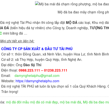
Mộ đá ba đao mây chạm rồng p
ỹ nghệ Tài Phú nhận thi công lắp đặt
MỘ ĐÁ
các loại, Khu mộ đ
IA ĐÁ
(biển hiệu đá tự nhiên) cho Công ty, Doanh nghiệp,
TƯỢNG TH
C
mini bằng đá …
Mọi chi tiết xin liên hệ:
CÔNG TY CP SẢN XUẤT & ĐẦU TƯ TÀI PHÚ
Cơ sở 1: thôn Đồng Quan, xã Ninh Vân, huyện Hoa Lư, tỉnh Ninh Bình
Cơ sở 2: xã Thọ Hợp, huyện Quỳ Hợp, tỉnh Nghệ An.
Đại diện: Ông
Đào Sỹ Thi
Điện thoại:
0988.223.111 – 01238.223.111
Email:
damynghetaiphu@gmail.com
Website:
https://damynghetaiphu.com
Đá mỹ nghệ TÀI PHÚ sẽ luôn là lựa chọn số 1 của Quý Khách Hàng. C
Trân trọng!
hóa:
mộ đá đôi
mẫu mộ đá có mái đẹp
,
mộ ba mái đá
,
Mộ đá ba đao m