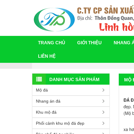
TRANG CHỦ
GIỚI THIỆU
NHANG 
LIÊN HỆ
DANH MỤC SẢN PHẨM
MỘ 
Mộ đá
Mộ 
ĐÁ Đ
Nhang án đá
đẹp. 
Khu mộ đá
(Mộ b
Đây c
Phối cảnh khu mộ đá đẹp
xa hơ