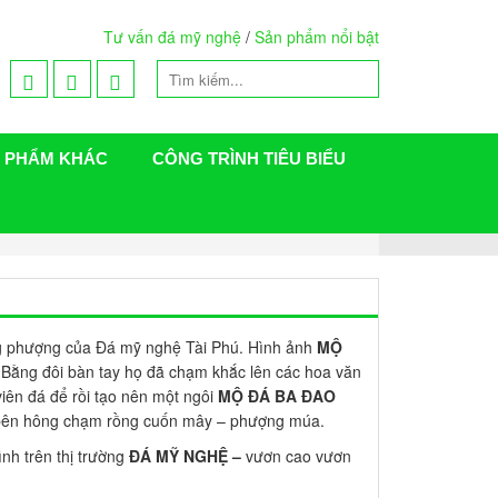
Tư vấn đá mỹ nghệ
/
Sản phẩm nổi bật
 PHẨM KHÁC
CÔNG TRÌNH TIÊU BIỂU
g phượng của Đá mỹ nghệ Tài Phú. Hình ảnh
MỘ
Bằng đôi bàn tay họ đã chạm khắc lên các hoa văn
iên đá để rồi tạo nên một ngôi
MỘ ĐÁ BA ĐAO
i bên hông chạm rồng cuốn mây – phượng múa.
h trên thị trường
ĐÁ MỸ NGHỆ –
vươn cao vươn