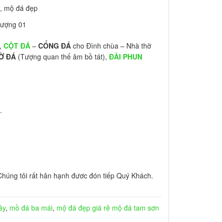
hượng 01
á,
CỘT ĐÁ
–
CỔNG ĐÁ
cho Đình chùa – Nhà thờ
Ờ ĐÁ
(Tượng quan thế âm bồ tát),
ĐÀI PHUN
.
húng tôi rất hân hạnh đươc đón tiếp Quý Khách.
ây
,
mồ đá ba mái
,
mộ đá đẹp giá rẻ
mộ đá tam sơn