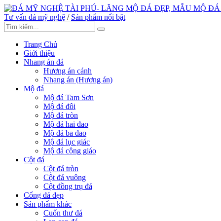
Tư vấn đá mỹ nghệ
/
Sản phẩm nổi bật
Trang Chủ
Giới thiệu
Nhang án đá
Hương án cánh
Nhang án (Hương án)
Mộ đá
Mộ đá Tam Sơn
Mộ đá đôi
Mộ đá tròn
Mộ đá hai đao
Mộ đá ba đao
Mộ đá lục giác
Mộ đá công giáo
Cột đá
Cột đá tròn
Cột đá vuông
Cột đồng trụ đá
Cổng đá đẹp
Sản phẩm khác
Cuốn thư đá