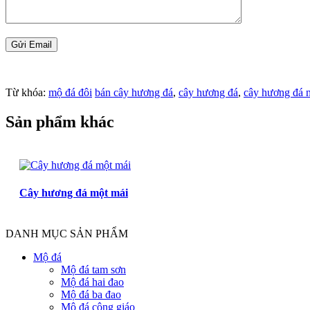
Từ khóa:
mộ đá đôi
bán cây hương đá
,
cây hương đá
,
cây hương đá n
Sản phẩm khác
Cây hương đá một mái
DANH MỤC SẢN PHẨM
Mộ đá
Mộ đá tam sơn
Mộ đá hai đao
Mộ đá ba đao
Mộ đá công giáo