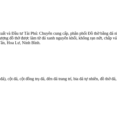
 xuất và Đầu tư Tài Phú: Chuyên cung cấp, phân phối Đồ thờ bằng
ợng đồ thờ được làm từ đá xanh nguyên khối, không rạn nứt, chắp vá…s
Vân, Hoa Lư, Ninh Bình.
 cột đá, cột đồng trụ đá, đèn đá trang trí, bia đá tự nhiên, đồ thờ đá,