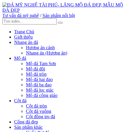
Tư vấn đá mỹ nghệ
/
Sản phẩm nổi bật
Trang Chủ
Giới thiệu
Nhang án đá
Hương án cánh
Nhang án (Hương án)
Mộ đá
Mộ đá Tam Sơn
Mộ đá đôi
Mộ đá tròn
Mộ đá hai đao
Mộ đá ba đao
Mộ đá lục giác
Mộ đá công giáo
Cột đá
Cột đá tròn
Cột đá vuông
Cột đồng trụ đá
Cổng đá đẹp
Sản phẩm khác