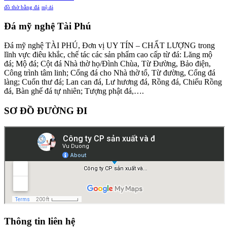
đồ thờ bằng đá
mộ đá
Đá mỹ nghệ Tài Phú
Đá mỹ nghệ TÀI PHÚ, Đơn vị UY TÍN – CHẤT LƯỢNG trong
lĩnh vực điêu khắc, chế tác các sản phẩm cao cấp từ đá: Lăng mộ
đá; Mộ đá; Cột đá Nhà thờ họ/Đình Chùa, Từ Đường, Bảo điện,
Công trình tâm linh; Cổng đá cho Nhà thờ tổ, Từ đường, Cổng đá
làng; Cuốn thư đá; Lan can đá, Lư hương đá, Rồng đá, Chiếu Rồng
đá, Bàn ghế đá tự nhiên; Tượng phật đá,….
SƠ ĐỒ ĐƯỜNG ĐI
Thông tin liên hệ