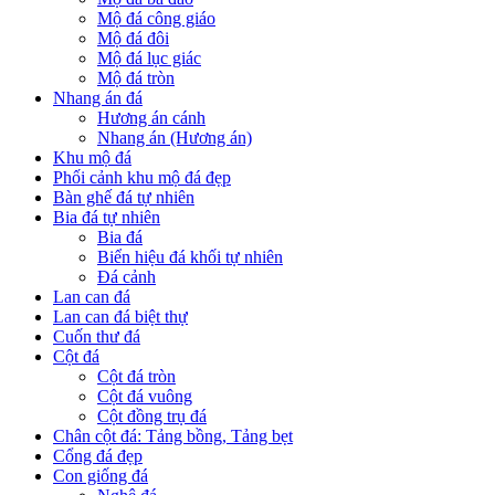
Mộ đá công giáo
Mộ đá đôi
Mộ đá lục giác
Mộ đá tròn
Nhang án đá
Hương án cánh
Nhang án (Hương án)
Khu mộ đá
Phối cảnh khu mộ đá đẹp
Bàn ghế đá tự nhiên
Bia đá tự nhiên
Bia đá
Biển hiệu đá khối tự nhiên
Đá cảnh
Lan can đá
Lan can đá biệt thự
Cuốn thư đá
Cột đá
Cột đá tròn
Cột đá vuông
Cột đồng trụ đá
Chân cột đá: Tảng bồng, Tảng bẹt
Cổng đá đẹp
Con giống đá