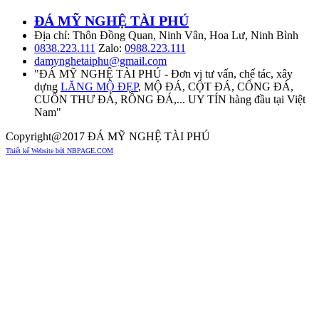
ĐÁ MỸ NGHỆ TÀI PHÚ
Địa chỉ: Thôn Đồng Quan, Ninh Vân, Hoa Lư, Ninh Bình
0838.223.111
Zalo:
0988.223.111
damynghetaiphu@gmail.com
"ĐÁ MỸ NGHỆ TÀI PHÚ - Đơn vị tư vấn, chế tác, xây
dựng
LĂNG MỘ ĐẸP
, MỘ ĐÁ, CỘT ĐÁ, CỔNG ĐÁ,
CUỐN THƯ ĐÁ, RỒNG ĐÁ,... UY TÍN hàng đầu tại Việt
Nam"
Copyright@2017 ĐÁ MỸ NGHỆ TÀI PHÚ
Thiết kế Website bởi NBPAGE.COM