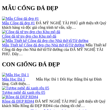
MẪU CỔNG ĐÁ ĐẸP
Mẫu Cổng đá đẹp #1
ĐÁ MỸ NGHỆ TÀI PHÚ giới thiệu tới Quý
khách hàng và độc giả công trình tư vấn, xây…
Cổng đá tứ trụ đẹp cho Khu mộ đá
Mẫu Thiết kế Cổng đá đẹp cho Nhà thờ tổ/Từ đường
Mẫu Thiết kế
Cổng đá đẹp cho Nhà thờ tổ/Từ đường của ĐÁ MỸ NGHỆ TÀI
PHÚ. Đây…
CON GIỐNG ĐÁ ĐẸP
Mẫu Hạc Đá 1
Mẫu Hạc Đá 1 Đôi Hạc Bằng Đá tại Đình
làng. Giới thiệu…
Tượng nghê đá xanh rêu 05
Rồng đá ĐẸP RĐ#4
ĐÁ MỸ NGHỆ TÀI PHÚ giới thiệu tới Quý
khách Mẫu Rồng đá ĐẸP RĐ#4 của chúng tôi chế…