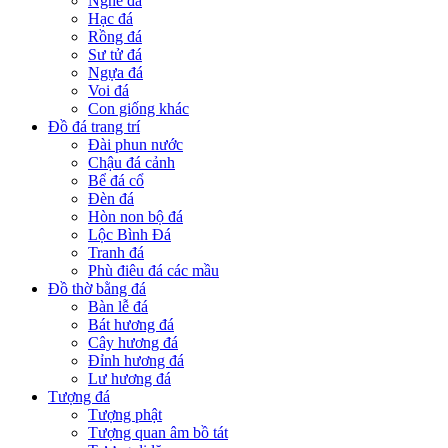
Nghê đá
Hạc đá
Rồng đá
Sư tử đá
Ngựa đá
Voi đá
Con giống khác
Đồ đá trang trí
Đài phun nước
Chậu đá cảnh
Bể đá cổ
Đèn đá
Hòn non bộ đá
Lộc Bình Đá
Tranh đá
Phù điêu đá các mầu
Đồ thờ bằng đá
Bàn lễ đá
Bát hương đá
Cây hương đá
Đỉnh hương đá
Lư hương đá
Tượng đá
Tượng phật
Tượng quan âm bồ tát