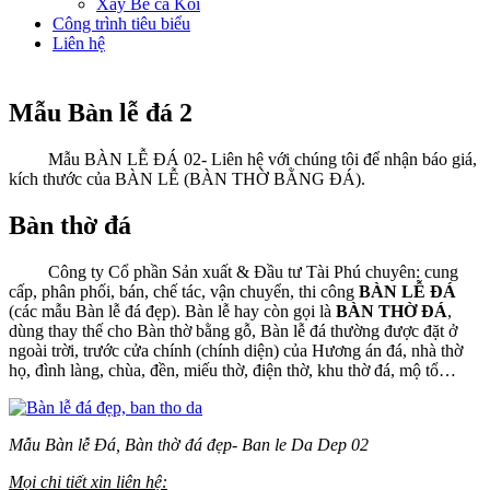
Xây Bể cá Koi
Công trình tiêu biểu
Liên hệ
Mẫu Bàn lễ đá 2
Mẫu BÀN LỄ ĐÁ 02- Liên hệ với chúng tôi để nhận báo giá,
kích thước của BÀN LỄ (BÀN THỜ BẰNG ĐÁ).
Bàn thờ đá
Công ty Cổ phần Sản xuất & Đầu tư Tài Phú chuyên: cung
cấp, phân phối, bán, chế tác, vận chuyển, thi công
BÀN LỄ ĐÁ
(các mẫu Bàn lễ đá đẹp). Bàn lễ hay còn gọi là
BÀN THỜ ĐÁ
,
dùng thay thế cho Bàn thờ bằng gỗ, Bàn lễ đá thường được đặt ở
ngoài trời, trước cửa chính (chính diện) của Hương án đá, nhà thờ
họ, đình làng, chùa, đền, miếu thờ, điện thờ, khu thờ đá, mộ tổ…
Mẫu Bàn lễ Đá, Bàn thờ đá đẹp- Ban le Da Dep 02
Mọi chi tiết xin liên hệ: