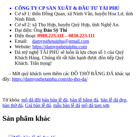
CÔNG TY CP SẢN XUẤT & ĐẦU TƯ TÀI PHÚ
Cơ sở 1: thôn Đồng Quan, xã Ninh Vân, huyện Hoa Lư, tỉnh
Ninh Bình.
Cơ sở 2: xã Thọ Hợp, huyện Quỳ Hợp, tỉnh Nghệ An.
Đại diện: Ông
Đào Sỹ Thi
Điện thoại:
0988.223.111 – 0838.223.111
Email:
damynghetaiphu@gmail.com
Website:
https://damynghetaiphu.com
Đá mỹ nghệ TÀI PHÚ sẽ luôn là lựa chọn số 1 của Quý
Khách Hàng. Chúng tôi rất hân hạnh được đón tiếp Quý
Khách. Trân trọng!
– Mời quý khách xem thêm các ĐỒ THỜ BẰNG ĐÁ khác tại
đây:
https://damynghetaiphu.com/do-tho-da/
Từ khóa:
mộ đá đôi
bán bàn lễ đá
,
bàn lễ bằng đá
,
bàn lễ đá đẹp
,
bàn thờ đá
,
Giá bàn lễ đá
,
mẫu bàn lễ đá
mộ đá tam sơn
Sản phẩm khác