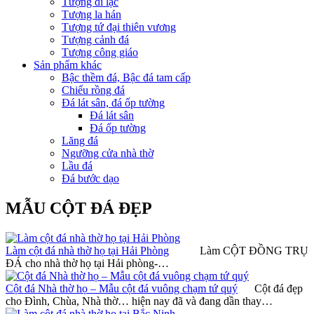
Tượng di lặc
Tượng la hán
Tượng tứ đại thiên vương
Tượng cảnh đá
Tượng công giáo
Sản phẩm khác
Bậc thềm đá, Bậc đá tam cấp
Chiếu rồng đá
Đá lát sân, đá ốp tường
Đá lát sân
Đá ốp tường
Lăng đá
Ngưỡng cửa nhà thờ
Lầu đá
Đá bước dạo
MẪU CỘT ĐÁ ĐẸP
Làm cột đá nhà thờ họ tại Hải Phòng
Làm CỘT ĐỒNG TRỤ
ĐÁ cho nhà thờ họ tại Hải phòng-…
Cột đá Nhà thờ họ – Mẫu cột đá vuông chạm tứ quý
Cột đá đẹp
cho Đình, Chùa, Nhà thờ… hiện nay đã và đang dần thay…