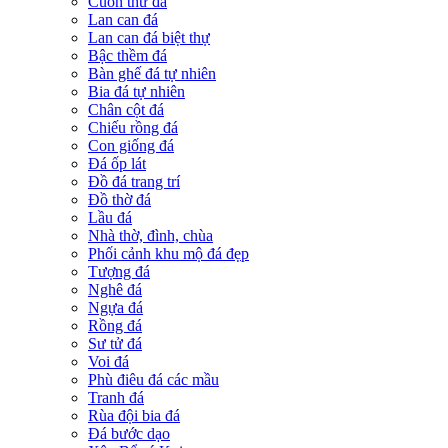
Cuốn thư đá
Lan can đá
Lan can đá biệt thự
Bậc thềm đá
Bàn ghế đá tự nhiên
Bia đá tự nhiên
Chân cột đá
Chiếu rồng đá
Con giống đá
Đá ốp lát
Đồ đá trang trí
Đồ thờ đá
Lầu đá
Nhà thờ, đình, chùa
Phối cảnh khu mộ đá đẹp
Tượng đá
Nghê đá
Ngựa đá
Rồng đá
Sư tử đá
Voi đá
Phù điêu đá các mầu
Tranh đá
Rùa đội bia đá
Đá bước dạo