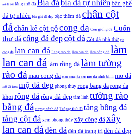
Bia đá
bia đá tự nhiên
bàn ghế
lăng mộ đá
mộ đá đôi
chân cột
đá tự nhiên
bậc thềm đá
bàn ghế đá đẹp
đá
cong da
chân kê cột gỗ
Cuốn
Con giống đá
cột đá
cổng đá đẹp
thư đá
Cột đá nhà thờ
gia
làm
lan can đá
Lang mo da
làm bia đá
làm cổng đá
cong da
lan can đá
làm tường
làm rồng đá
rào đá
mo đá
mau cong da
mo da ninh binh
mau cong da dep
mộ đá đẹp
rong bang da
rong da
phong thủy
mộ đá tròn
tường rào
rồng đá
rồng đá đẹp
khoi
tâm linh
bằng đá
tảng bồng đá
tượng cảnh đá
Tượng thờ đá
xây
tảng cột đá
xây cổng đá
xem phong thủy
lan can đá
đèn đá
đèn đá đẹp
đèn đá trang trí