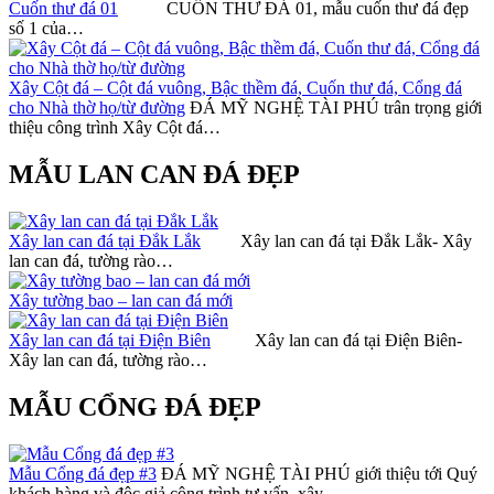
Cuốn thư đá 01
CUỐN THƯ ĐÁ 01, mẫu cuốn thư đá đẹp
số 1 của…
Xây Cột đá – Cột đá vuông, Bậc thềm đá, Cuốn thư đá, Cổng đá
cho Nhà thờ họ/từ đường
ĐÁ MỸ NGHỆ TÀI PHÚ trân trọng giới
thiệu công trình Xây Cột đá…
MẪU LAN CAN ĐÁ ĐẸP
Xây lan can đá tại Đắk Lắk
Xây lan can đá tại Đắk Lắk- Xây
lan can đá, tường rào…
Xây tường bao – lan can đá mới
Xây lan can đá tại Điện Biên
Xây lan can đá tại Điện Biên-
Xây lan can đá, tường rào…
MẪU CỔNG ĐÁ ĐẸP
Mẫu Cổng đá đẹp #3
ĐÁ MỸ NGHỆ TÀI PHÚ giới thiệu tới Quý
khách hàng và độc giả công trình tư vấn, xây…