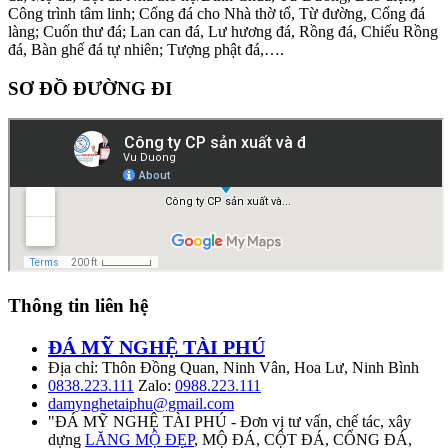
Công trình tâm linh; Cổng đá cho Nhà thờ tổ, Từ đường, Cổng đá
làng; Cuốn thư đá; Lan can đá, Lư hương đá, Rồng đá, Chiếu Rồng
đá, Bàn ghế đá tự nhiên; Tượng phật đá,….
SƠ ĐỒ ĐƯỜNG ĐI
Thông tin liên hệ
ĐÁ MỸ NGHỆ TÀI PHÚ
Địa chỉ: Thôn Đồng Quan, Ninh Vân, Hoa Lư, Ninh Bình
0838.223.111
Zalo:
0988.223.111
damynghetaiphu@gmail.com
"ĐÁ MỸ NGHỆ TÀI PHÚ - Đơn vị tư vấn, chế tác, xây
dựng
LĂNG MỘ ĐẸP
, MỘ ĐÁ, CỘT ĐÁ, CỔNG ĐÁ,