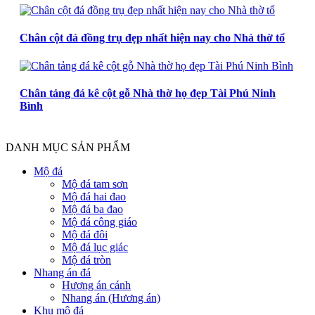
Chân cột đá đồng trụ đẹp nhất hiện nay cho Nhà thờ tổ
Chân tảng đá kê cột gỗ Nhà thờ họ đẹp Tài Phú Ninh
Bình
DANH MỤC SẢN PHẨM
Mộ đá
Mộ đá tam sơn
Mộ đá hai đao
Mộ đá ba đao
Mộ đá công giáo
Mộ đá đôi
Mộ đá lục giác
Mộ đá tròn
Nhang án đá
Hương án cánh
Nhang án (Hương án)
Khu mộ đá