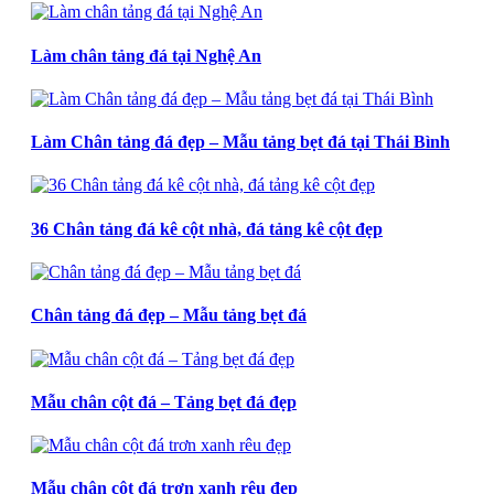
Làm chân tảng đá tại Nghệ An
Làm Chân tảng đá đẹp – Mẫu tảng bẹt đá tại Thái Bình
36 Chân tảng đá kê cột nhà, đá tảng kê cột đẹp
Chân tảng đá đẹp – Mẫu tảng bẹt đá
Mẫu chân cột đá – Tảng bẹt đá đẹp
Mẫu chân cột đá trơn xanh rêu đẹp