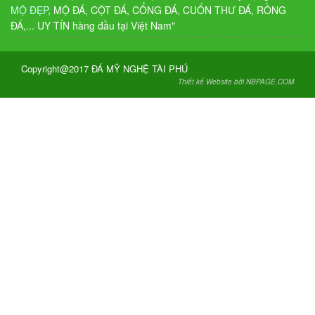
MỘ ĐẸP
, MỘ ĐÁ, CỘT ĐÁ, CỔNG ĐÁ, CUỐN THƯ ĐÁ, RỒNG
ĐÁ,... UY TÍN hàng đầu tại Việt Nam"
Copyright@2017 ĐÁ MỸ NGHỆ TÀI PHÚ
Thiết kế Website bởi NBPAGE.COM