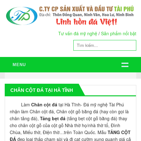
Tư vấn đá mỹ nghệ
/
Sản phẩm nổi bật
MENU
CHÂN CỘT ĐÁ TẠI HÀ TĨNH
Làm
Chân cột đá
tại Hà Tĩnh- Đá mỹ nghệ Tài Phú
nhận làm Chân cột đá, Chân cột gỗ bằng đá (hay còn gọi là
chân tảng đá),
Tảng bẹt đá
(tảng bẹt cột gỗ bằng đá) thay
cho chân cột gỗ của cột gỗ Nhà thờ họ/nhà thờ tổ, Đình
Chùa, Miếu thờ, Điện thờ…trên Toàn Quốc. Mẫu
TẢNG CỘT
ĐÁ
đẹp loại thấp chạm sòi và đi cạt cườm xung quanh giá cả