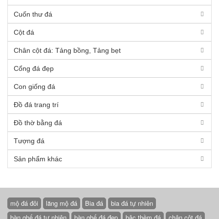
Cuốn thư đá
Cột đá
Chân cột đá: Tảng bồng, Tảng bẹt
Cổng đá đẹp
Con giống đá
Đồ đá trang trí
Đồ thờ bằng đá
Tượng đá
Sản phẩm khác
mộ đá đôi
lăng mộ đá
Bia đá
bia đá tự nhiên
bàn ghế đá tự nhiên
bàn ghế đá đẹp
bậc thềm đá
chân cột đá