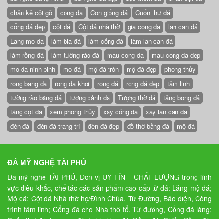
chân kê cột gỗ
cong da
Con giống đá
Cuốn thư đá
cổng đá đẹp
cột đá
Cột đá nhà thờ
gia cong da
lan can đá
Lang mo da
làm bia đá
làm cổng đá
làm lan can đá
làm rồng đá
làm tường rào đá
mau cong da
mau cong da dep
mo da ninh binh
mo đá
mộ đá tròn
mộ đá đẹp
phong thủy
rong bang da
rong da khoi
rồng đá
rồng đá đẹp
tâm linh
tường rào bằng đá
tượng cảnh đá
Tượng thờ đá
tảng bồng đá
tảng cột đá
xem phong thủy
xây cổng đá
xây lan can đá
đèn đá
đèn đá trang trí
đèn đá đẹp
đồ thờ bằng đá
mộ đá
ĐÁ MỸ NGHỆ TÀI PHÚ
Đá mỹ nghệ TÀI PHÚ, Đơn vị UY TÍN – CHẤT LƯỢNG trong lĩnh
vực điêu khắc, chế tác các sản phẩm cao cấp từ đá: Lăng mộ đá;
Mộ đá; Cột đá Nhà thờ họ/Đình Chùa, Từ Đường, Bảo điện, Công
trình tâm linh; Cổng đá cho Nhà thờ tổ, Từ đường, Cổng đá làng;