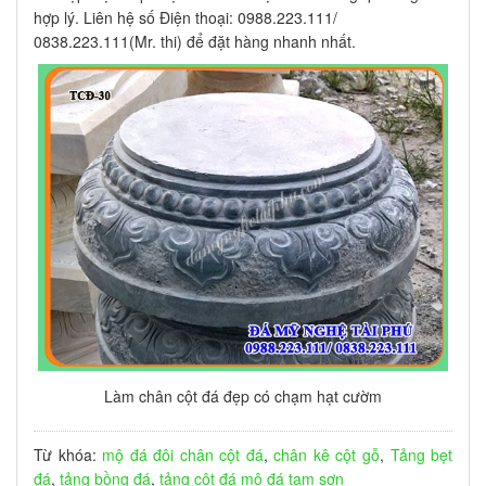
hợp lý. Liên hệ số Điện thoại: 0988.223.111/
0838.223.111(Mr. thi) để đặt hàng nhanh nhất.
Làm chân cột đá đẹp có chạm hạt cườm
Từ khóa:
mộ đá đôi
chân cột đá
,
chân kê cột gỗ
,
Tảng bẹt
đá
,
tảng bồng đá
,
tảng cột đá
mộ đá tam sơn