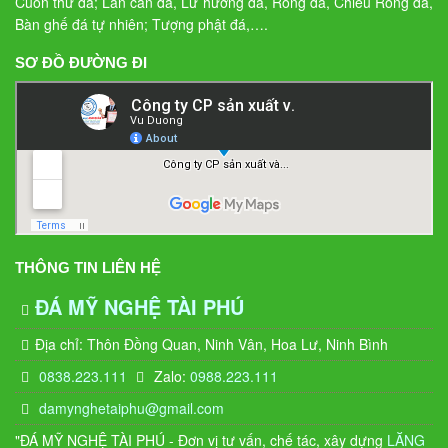
Cuốn thư đá; Lan can đá, Lư hương đá, Rồng đá, Chiếu Rồng đá,
Bàn ghế đá tự nhiên; Tượng phật đá,….
SƠ ĐỒ ĐƯỜNG ĐI
THÔNG TIN LIÊN HỆ
ĐÁ MỸ NGHỆ TÀI PHÚ
Địa chỉ: Thôn Đồng Quan, Ninh Vân, Hoa Lư, Ninh Bình
0838.223.111
Zalo:
0988.223.111
damynghetaiphu@gmail.com
"ĐÁ MỸ NGHỆ TÀI PHÚ - Đơn vị tư vấn, chế tác, xây dựng
LĂNG