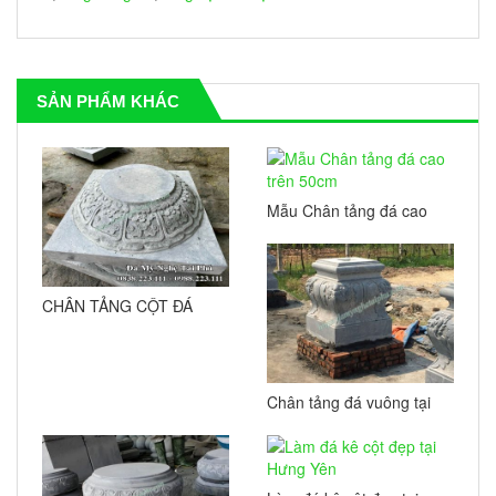
SẢN PHẨM KHÁC
Mẫu Chân tảng đá cao
trên 50cm
CHÂN TẢNG CỘT ĐÁ
NHÀ THỜ HỌ – NƠI CỘI
RỄ ĐƯỢC ĐẶT LÊN ĐÁ,
NƠI PHÚC PHẦN ĐƯỢC
DỰNG BẰNG TÂM
Chân tảng đá vuông tại
Thái Bình