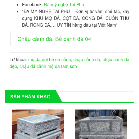
Facebook:
Đá mỹ nghệ Tài Phú
“ĐÁ MỸ NGHỆ TÀI PHÚ – Đơn vị tư vấn, chế tác, xây
dựng KHU MỘ ĐÁ, CỘT ĐÁ, CỔNG ĐÁ, CUỐN THƯ
ĐÁ, RỒNG ĐÁ,… UY TÍN hàng đầu tại Việt Nam”
Chậu cảnh đá, Bể cảnh đá 04
Từ khóa:
mộ đá đôi
bể đá cảnh
,
chậu cảnh đá
,
chậu cảnh đá
đẹp
,
chậu đá cảnh
mộ đá tam sơn
SẢN PHẨM KHÁC