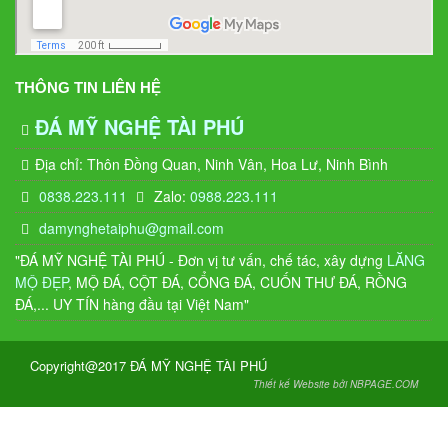
THÔNG TIN LIÊN HỆ
ĐÁ MỸ NGHỆ TÀI PHÚ
Địa chỉ: Thôn Đồng Quan, Ninh Vân, Hoa Lư, Ninh Bình
0838.223.111
Zalo:
0988.223.111
damynghetaiphu@gmail.com
"ĐÁ MỸ NGHỆ TÀI PHÚ - Đơn vị tư vấn, chế tác, xây dựng
LĂNG
MỘ ĐẸP
, MỘ ĐÁ, CỘT ĐÁ, CỔNG ĐÁ, CUỐN THƯ ĐÁ, RỒNG
ĐÁ,... UY TÍN hàng đầu tại Việt Nam"
Copyright@2017 ĐÁ MỸ NGHỆ TÀI PHÚ
Thiết kế Website bởi NBPAGE.COM