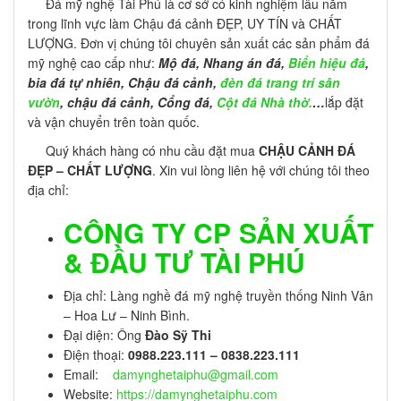
Đá mỹ nghệ Tài Phú là cơ sở có kinh nghiệm lâu năm
trong lĩnh vực làm Chậu đá cảnh ĐẸP, UY TÍN và CHẤT
LƯỢNG. Đơn vị chúng tôi chuyên sản xuất
các sản phẩm đá
mỹ nghệ cao cấp như:
Mộ đá, Nhang án đá,
Biển hiệu đá
,
bia đá tự nhiên, Chậu đá cảnh,
đèn đá trang trí sân
vườn
, chậu đá cảnh, Cổng đá,
Cột đá Nhà thờ.
…
lắp đặt
và vận chuyển trên toàn quốc.
Quý khách hàng có nhu cầu đặt mua
CHẬU CẢNH ĐÁ
ĐẸP – CHẤT LƯỢNG
. Xin vui lòng liên hệ với chúng tôi theo
địa chỉ:
CÔNG TY CP SẢN XUẤT
& ĐẦU TƯ TÀI PHÚ
Địa chỉ: Làng nghề đá mỹ nghệ truyền thống Ninh Vân
– Hoa Lư – Ninh Bình.
Đại diện: Ông
Đào Sỹ Thi
Điện thoại:
0988.223.111 – 0838.223.111
Email:
damynghetaiphu@gmail.com
Website:
https://damynghetaiphu.com