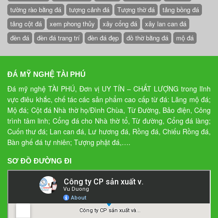
tường rào bằng đá
tượng cảnh đá
Tượng thờ đá
tảng bồng đá
tảng cột đá
xem phong thủy
xây cổng đá
xây lan can đá
đèn đá
đèn đá trang trí
đèn đá đẹp
đồ thờ bằng đá
mộ đá
ĐÁ MỸ NGHỆ TÀI PHÚ
Đá mỹ nghệ TÀI PHÚ, Đơn vị UY TÍN – CHẤT LƯỢNG trong lĩnh
vực điêu khắc, chế tác các sản phẩm cao cấp từ đá: Lăng mộ đá;
Mộ đá; Cột đá Nhà thờ họ/Đình Chùa, Từ Đường, Bảo điện, Công
trình tâm linh; Cổng đá cho Nhà thờ tổ, Từ đường, Cổng đá làng;
Cuốn thư đá; Lan can đá, Lư hương đá, Rồng đá, Chiếu Rồng đá,
Bàn ghế đá tự nhiên; Tượng phật đá,….
SƠ ĐỒ ĐƯỜNG ĐI