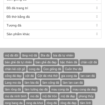
Đồ đá trang trí
Đồ thờ bằng đá
Tượng đá
Sản phẩm khác
mộ đá đôi
lăng mộ đá
Bia đá
bia đá tự nhiên
bàn ghế đá tự nhiên
bàn ghế đá đẹp
bậc thềm đá
chân cột đá
chân kê cột gỗ
cong da
Con giống đá
Cuốn thư đá
cổng đá đẹp
cột đá
Cột đá nhà thờ
gia cong da
lan can đá
Lang mo da
làm bia đá
làm cổng đá
làm lan can đá
làm rồng đá
làm tường rào đá
mau cong da
mau cong da dep
mo da ninh binh
mo đá
mộ đá tròn
mộ đá đẹp
phong thủy
rong bang da
rong da khoi
rồng đá
rồng đá đẹp
tâm linh