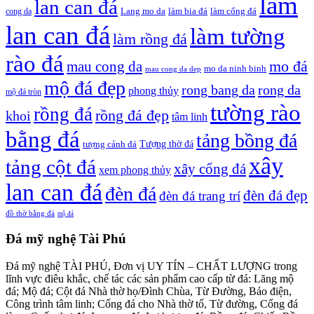
làm
lan can đá
Lang mo da
làm bia đá
làm cổng đá
cong da
lan can đá
làm tường
làm rồng đá
rào đá
mo đá
mau cong da
mo da ninh binh
mau cong da dep
mộ đá đẹp
rong bang da
rong da
phong thủy
mộ đá tròn
tường rào
rồng đá
rồng đá đẹp
khoi
tâm linh
bằng đá
tảng bồng đá
tượng cảnh đá
Tượng thờ đá
xây
tảng cột đá
xây cổng đá
xem phong thủy
lan can đá
đèn đá
đèn đá đẹp
đèn đá trang trí
đồ thờ bằng đá
mộ đá
Đá mỹ nghệ Tài Phú
Đá mỹ nghệ TÀI PHÚ, Đơn vị UY TÍN – CHẤT LƯỢNG trong
lĩnh vực điêu khắc, chế tác các sản phẩm cao cấp từ đá: Lăng mộ
đá; Mộ đá; Cột đá Nhà thờ họ/Đình Chùa, Từ Đường, Bảo điện,
Công trình tâm linh; Cổng đá cho Nhà thờ tổ, Từ đường, Cổng đá