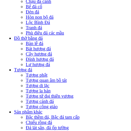
Chậu đá cảnh
Bể đá cổ
Đèn đá
Hòn non bộ đá
Lộc Bình Đá
Tranh đá
Phù điêu đá các mầu
Đồ thờ bằng đá
Bàn lễ đá
Bát hương đá
Cây hương đá
Đỉnh hương đá
Lư hương đá
Tượng đá
Tượng phật
Tượng quan âm bồ tát
Tượng di lặc
Tượng la hán
Tượng tứ đại thiên vương
Tượng cảnh đá
Tượng công giáo
Sản phẩm khác
Bậc thềm đá, Bậc đá tam cấp
Chiếu rồng đá
Đá lát sân, đá ốp tường