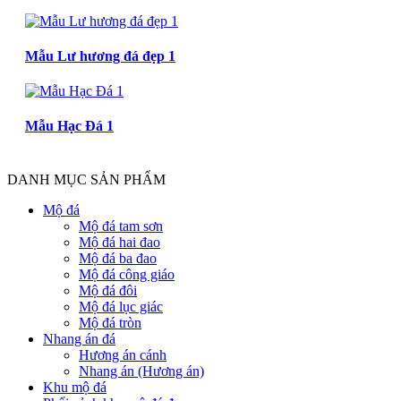
Mẫu Lư hương đá đẹp 1
Mẫu Hạc Đá 1
DANH MỤC SẢN PHẨM
Mộ đá
Mộ đá tam sơn
Mộ đá hai đao
Mộ đá ba đao
Mộ đá công giáo
Mộ đá đôi
Mộ đá lục giác
Mộ đá tròn
Nhang án đá
Hương án cánh
Nhang án (Hương án)
Khu mộ đá