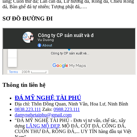
làng; Cuốn thư đá; Lan can đá, Lư hương đá, Rồng đá, Chiếu Rồng
đá, Bàn ghế đá tự nhiên; Tượng phật đá,….
SƠ ĐỒ ĐƯỜNG ĐI
Thông tin liên hệ
ĐÁ MỸ NGHỆ TÀI PHÚ
Địa chỉ: Thôn Đồng Quan, Ninh Vân, Hoa Lư, Ninh Bình
0838.223.111
Zalo:
0988.223.111
damynghetaiphu@gmail.com
"ĐÁ MỸ NGHỆ TÀI PHÚ - Đơn vị tư vấn, chế tác, xây
dựng
LĂNG MỘ ĐẸP
, MỘ ĐÁ, CỘT ĐÁ, CỔNG ĐÁ,
CUỐN THƯ ĐÁ, RỒNG ĐÁ,... UY TÍN hàng đầu tại Việt
Nam"