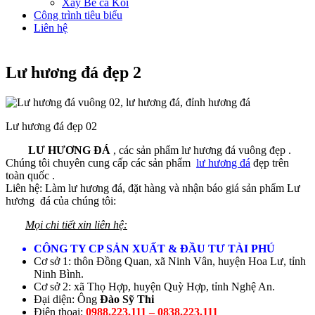
Xây Bể cá Koi
Công trình tiêu biểu
Liên hệ
Lư hương đá đẹp 2
Lư hương đá đẹp 02
LƯ HƯƠNG ĐÁ
, các sản phẩm lư hương đá vuông đẹp .
Chúng tôi chuyên cung cấp các sản phẩm
lư hương đá
đẹp trên
toàn quốc .
Liên hệ: Làm lư hương đá, đặt hàng và nhận báo giá sản phẩm Lư
hương đá của chúng tôi:
Mọi chi tiết xin liên hệ:
CÔNG TY CP SẢN XUẤT & ĐẦU TƯ TÀI PHÚ
Cơ sở 1: thôn Đồng Quan, xã Ninh Vân, huyện Hoa Lư, tỉnh
Ninh Bình.
Cơ sở 2: xã Thọ Hợp, huyện Quỳ Hợp, tỉnh Nghệ An.
Đại diện: Ông
Đào Sỹ Thi
Điện thoại:
0988.223.111 – 0838.223.111