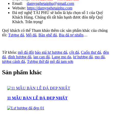
Email:
damynghetaiphu@gmail.com
Website:
https://damynghetaiphu.com
Đá mỹ nghệ TÀI PHÚ sẽ luôn là lựa chọn số 1 của Quý
Khách Hàng. Chúng tôi rất hân hạnh đươc đón tiếp Quý
Khách. Trân trọng!
Quý khách có thể Tham khảo thêm các sản phẩm khác của chúng
tôi:
Tượng đá
,
Mộ đá
,
Bàn ghế đá
,
Bia đá tự nhiên
…
Từ khóa:
mộ đá đôi
báo giá lư hương đá
,
cột đá
,
Cuốn thư đá
,
đèn
đá
,
đỉnh hương đá
,
lan can đá
,
Lang mo da
,
lư hương đá
,
mo đá
,
tượng cảnh đá
,
Tượng thờ đá
mộ đá tam sơn
Sản phẩm khác
11 MẪU BÀN LỄ ĐÁ ĐẸP NHẤT