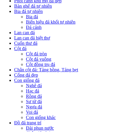
Phối cảnh khu mộ đá đẹp
Bàn ghế đá tự nhiên
Bia đá tự nhiên
Bia đá
Biển hiệu đá khối tự nhiên
Đá cảnh
Lan can đá
Lan can đá biệt thự
Cuốn thư đá
Cột đá
Cột đá tròn
Cột đá vuông
Cột đồng trụ đá
Chân cột đá: Tảng bồng, Tảng bẹt
Cổng đá đẹp
Con giống đá
Nghê đá
Hạc đá
Rồng đá
Sư tử đá
Ngựa đá
Voi đá
Con giống khác
Đồ đá trang trí
Đài phun nước