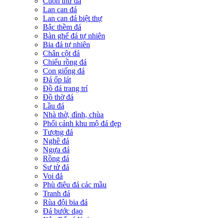
Cuốn thư đá
Lan can đá
Lan can đá biệt thự
Bậc thềm đá
Bàn ghế đá tự nhiên
Bia đá tự nhiên
Chân cột đá
Chiếu rồng đá
Con giống đá
Đá ốp lát
Đồ đá trang trí
Đồ thờ đá
Lầu đá
Nhà thờ, đình, chùa
Phối cảnh khu mộ đá đẹp
Tượng đá
Nghê đá
Ngựa đá
Rồng đá
Sư tử đá
Voi đá
Phù điêu đá các mầu
Tranh đá
Rùa đội bia đá
Đá bước dạo