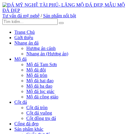
Tư vấn đá mỹ nghệ
/
Sản phẩm nổi bật
Trang Chủ
Giới thiệu
Nhang án đá
Hương án cánh
Nhang án (Hương án)
Mộ đá
Mộ đá Tam Sơn
Mộ đá đôi
Mộ đá tròn
Mộ đá hai đao
Mộ đá ba đao
Mộ đá lục giác
Mộ đá công giáo
Cột đá
Cột đá tròn
Cột đá vuông
Cột đồng trụ đá
Cổng đá đẹp
Sản phẩm khác