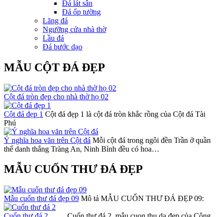
Đá lát sân
Đá ốp tường
Lăng đá
Ngưỡng cửa nhà thờ
Lầu đá
Đá bước dạo
MẪU CỘT ĐÁ ĐẸP
Cột đá tròn đẹp cho nhà thờ họ 02
Cột đá đẹp 1
Cột đá đẹp 1 là cột đá tròn khắc rồng của Cột đá Tài
Phú
Ý nghĩa hoa văn trên Cột đá
Mỗi cột đá trong ngôi đền Trần ở quần
thể danh thắng Tràng An, Ninh Bình đều có hoa…
MẪU CUỐN THƯ ĐÁ ĐẸP
Mẫu cuốn thư đá đẹp 09
Mô tả MẪU CUỐN THƯ ĐÁ ĐẸP 09:
Cuốn thư đá 2
Cuốn thư đá 2, mẫu cuon thu da đẹp của Công