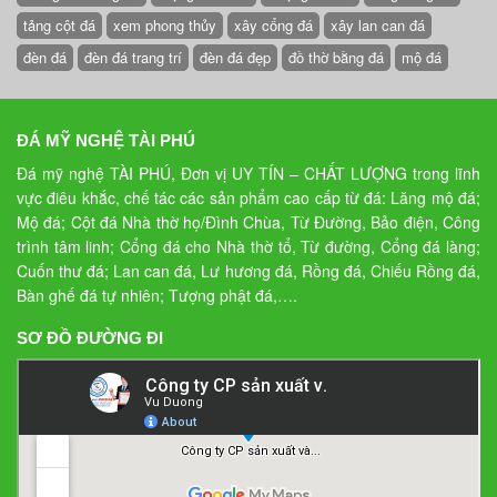
tảng cột đá
xem phong thủy
xây cổng đá
xây lan can đá
đèn đá
đèn đá trang trí
đèn đá đẹp
đồ thờ bằng đá
mộ đá
ĐÁ MỸ NGHỆ TÀI PHÚ
Đá mỹ nghệ TÀI PHÚ, Đơn vị UY TÍN – CHẤT LƯỢNG trong lĩnh
vực điêu khắc, chế tác các sản phẩm cao cấp từ đá: Lăng mộ đá;
Mộ đá; Cột đá Nhà thờ họ/Đình Chùa, Từ Đường, Bảo điện, Công
trình tâm linh; Cổng đá cho Nhà thờ tổ, Từ đường, Cổng đá làng;
Cuốn thư đá; Lan can đá, Lư hương đá, Rồng đá, Chiếu Rồng đá,
Bàn ghế đá tự nhiên; Tượng phật đá,….
SƠ ĐỒ ĐƯỜNG ĐI