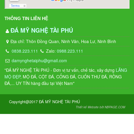
THÔNG TIN LIÊN HỆ
ĐÁ MỸ NGHỆ TÀI PHÚ
Địa chỉ: Thôn Đồng Quan, Ninh Vân, Hoa Lư, Ninh Bình
0838.223.111
Zalo:
0988.223.111
damynghetaiphu@gmail.com
"ĐÁ MỸ NGHỆ TÀI PHÚ - Đơn vị tư vấn, chế tác, xây dựng
LĂNG
MỘ ĐẸP
, MỘ ĐÁ, CỘT ĐÁ, CỔNG ĐÁ, CUỐN THƯ ĐÁ, RỒNG
ĐÁ,... UY TÍN hàng đầu tại Việt Nam"
Copyright@2017 ĐÁ MỸ NGHỆ TÀI PHÚ
Thiết kế Website bởi NBPAGE.COM