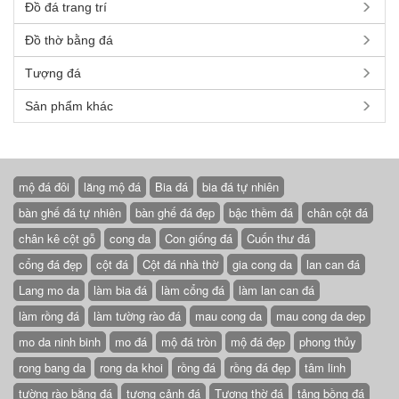
Đồ đá trang trí
Đồ thờ bằng đá
Tượng đá
Sản phẩm khác
mộ đá đôi
lăng mộ đá
Bia đá
bia đá tự nhiên
bàn ghế đá tự nhiên
bàn ghế đá đẹp
bậc thềm đá
chân cột đá
chân kê cột gỗ
cong da
Con giống đá
Cuốn thư đá
cổng đá đẹp
cột đá
Cột đá nhà thờ
gia cong da
lan can đá
Lang mo da
làm bia đá
làm cổng đá
làm lan can đá
làm rồng đá
làm tường rào đá
mau cong da
mau cong da dep
mo da ninh binh
mo đá
mộ đá tròn
mộ đá đẹp
phong thủy
rong bang da
rong da khoi
rồng đá
rồng đá đẹp
tâm linh
tường rào bằng đá
tượng cảnh đá
Tượng thờ đá
tảng bồng đá