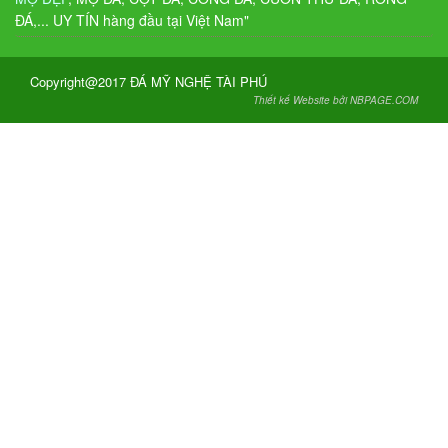
ĐÁ,... UY TÍN hàng đầu tại Việt Nam"
Copyright@2017 ĐÁ MỸ NGHỆ TÀI PHÚ
Thiết kế Website bởi NBPAGE.COM