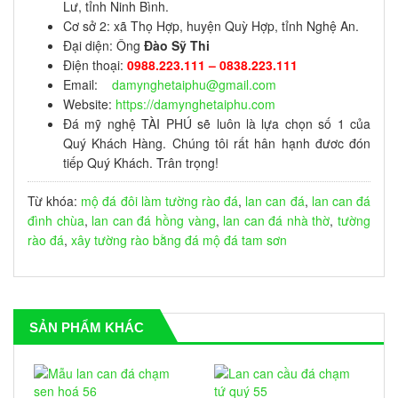
Lư, tỉnh Ninh Bình.
Cơ sở 2: xã Thọ Hợp, huyện Quỳ Hợp, tỉnh Nghệ An.
Đại diện: Ông
Đào Sỹ Thi
Điện thoại:
0988.223.111 – 0838.223.111
Email:
damynghetaiphu@gmail.com
Website:
https://damynghetaiphu.com
Đá mỹ nghệ TÀI PHÚ sẽ luôn là lựa chọn số 1 của
Quý Khách Hàng. Chúng tôi rất hân hạnh đươc đón
tiếp Quý Khách. Trân trọng!
Từ khóa:
mộ đá đôi
làm tường rào đá
,
lan can đá
,
lan can đá
đình chùa
,
lan can đá hồng vàng
,
lan can đá nhà thờ
,
tường
rào đá
,
xây tường rào bằng đá
mộ đá tam sơn
SẢN PHẨM KHÁC