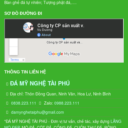
Bàn ghế đá tự nhiên; Tượng phật đá,….
SƠ ĐỒ ĐƯỜNG ĐI
THÔNG TIN LIÊN HỆ
ĐÁ MỸ NGHỆ TÀI PHÚ
Địa chỉ: Thôn Đồng Quan, Ninh Vân, Hoa Lư, Ninh Bình
0838.223.111
Zalo:
0988.223.111
damynghetaiphu@gmail.com
"ĐÁ MỸ NGHỆ TÀI PHÚ - Đơn vị tư vấn, chế tác, xây dựng
LĂNG
MỘ ĐẸP
, MỘ ĐÁ, CỘT ĐÁ, CỔNG ĐÁ, CUỐN THƯ ĐÁ, RỒNG