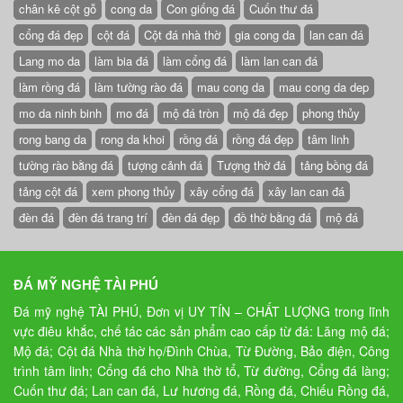
chân kê cột gỗ
cong da
Con giống đá
Cuốn thư đá
cổng đá đẹp
cột đá
Cột đá nhà thờ
gia cong da
lan can đá
Lang mo da
làm bia đá
làm cổng đá
làm lan can đá
làm rồng đá
làm tường rào đá
mau cong da
mau cong da dep
mo da ninh binh
mo đá
mộ đá tròn
mộ đá đẹp
phong thủy
rong bang da
rong da khoi
rồng đá
rồng đá đẹp
tâm linh
tường rào bằng đá
tượng cảnh đá
Tượng thờ đá
tảng bồng đá
tảng cột đá
xem phong thủy
xây cổng đá
xây lan can đá
đèn đá
đèn đá trang trí
đèn đá đẹp
đồ thờ bằng đá
mộ đá
ĐÁ MỸ NGHỆ TÀI PHÚ
Đá mỹ nghệ TÀI PHÚ, Đơn vị UY TÍN – CHẤT LƯỢNG trong lĩnh
vực điêu khắc, chế tác các sản phẩm cao cấp từ đá: Lăng mộ đá;
Mộ đá; Cột đá Nhà thờ họ/Đình Chùa, Từ Đường, Bảo điện, Công
trình tâm linh; Cổng đá cho Nhà thờ tổ, Từ đường, Cổng đá làng;
Cuốn thư đá; Lan can đá, Lư hương đá, Rồng đá, Chiếu Rồng đá,