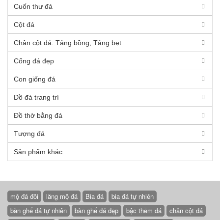
Cuốn thư đá
Cột đá
Chân cột đá: Tảng bồng, Tảng bẹt
Cổng đá đẹp
Con giống đá
Đồ đá trang trí
Đồ thờ bằng đá
Tượng đá
Sản phẩm khác
mộ đá đôi
lăng mộ đá
Bia đá
bia đá tự nhiên
bàn ghế đá tự nhiên
bàn ghế đá đẹp
bậc thềm đá
chân cột đá