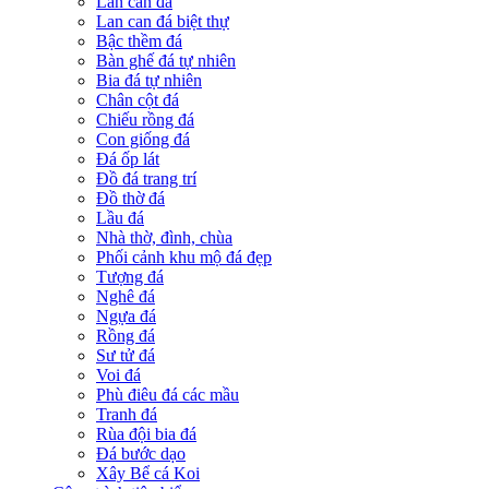
Lan can đá
Lan can đá biệt thự
Bậc thềm đá
Bàn ghế đá tự nhiên
Bia đá tự nhiên
Chân cột đá
Chiếu rồng đá
Con giống đá
Đá ốp lát
Đồ đá trang trí
Đồ thờ đá
Lầu đá
Nhà thờ, đình, chùa
Phối cảnh khu mộ đá đẹp
Tượng đá
Nghê đá
Ngựa đá
Rồng đá
Sư tử đá
Voi đá
Phù điêu đá các mầu
Tranh đá
Rùa đội bia đá
Đá bước dạo
Xây Bể cá Koi