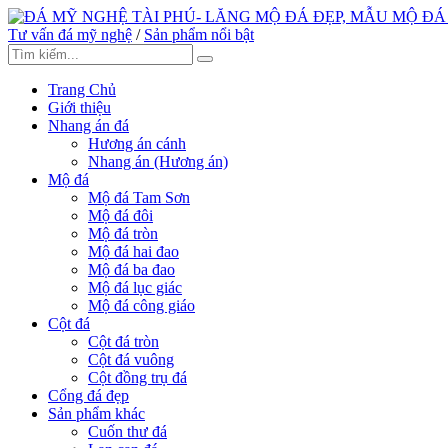
Tư vấn đá mỹ nghệ
/
Sản phẩm nổi bật
Trang Chủ
Giới thiệu
Nhang án đá
Hương án cánh
Nhang án (Hương án)
Mộ đá
Mộ đá Tam Sơn
Mộ đá đôi
Mộ đá tròn
Mộ đá hai đao
Mộ đá ba đao
Mộ đá lục giác
Mộ đá công giáo
Cột đá
Cột đá tròn
Cột đá vuông
Cột đồng trụ đá
Cổng đá đẹp
Sản phẩm khác
Cuốn thư đá