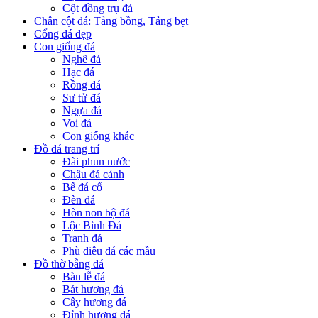
Cột đồng trụ đá
Chân cột đá: Tảng bồng, Tảng bẹt
Cổng đá đẹp
Con giống đá
Nghê đá
Hạc đá
Rồng đá
Sư tử đá
Ngựa đá
Voi đá
Con giống khác
Đồ đá trang trí
Đài phun nước
Chậu đá cảnh
Bể đá cổ
Đèn đá
Hòn non bộ đá
Lộc Bình Đá
Tranh đá
Phù điêu đá các mầu
Đồ thờ bằng đá
Bàn lễ đá
Bát hương đá
Cây hương đá
Đỉnh hương đá