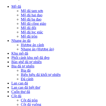
Mộ đá
Mộ đá tam sơn
Mộ đá hai đao
Mộ đá ba đao
Mộ đá công giáo
Mộ đá đôi
Mộ đá lục giác
Mộ đá tròn
Nhang án đá
Hương án cánh
Nhang án (Hương án)
Khu mộ đá
Phối cảnh khu mộ đá đẹp
Bàn ghế đá tự nhiên
Bia đá tự nhiên
Bia đá
Biển hiệu đá khối tự nhiên
Đá cảnh
Lan can đá
Lan can đá biệt thự
Cuốn thư đá
Cột đá
Cột đá tròn
Cột đá vuông