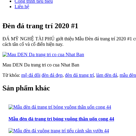
Công trình tiêu biểu
Liên hệ
Đèn đá trang trí 2020 #1
ĐÁ MỸ NGHỆ TÀI PHÚ giới thiệu Mẫu Đèn đá trang trí 2020 #1 của ch
cách tân cổ và cổ điển hiện nay.
Mau DEN Da trang tri co cua Nhat Ban
Từ khóa:
mộ đá đôi
đèn đá đẹp
,
đèn đá trang trí
,
làm đèn đá
,
mẫu đèn 
Sản phẩm khác
Mẫu đèn đá trang trí bóng vuông thân uốn cong 44