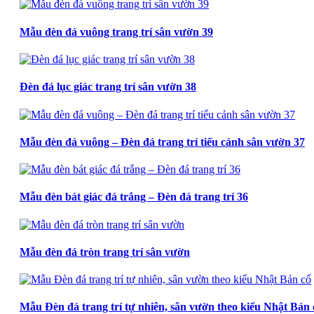
Mẫu đèn đá vuông trang trí sân vườn 39
Đèn đá lục giác trang trí sân vườn 38
Mẫu đèn đá vuông – Đèn đá trang trí tiểu cảnh sân vườn 37
Mẫu đèn bát giác đá trắng – Đèn đá trang trí 36
Mẫu đèn đá tròn trang trí sân vườn
Mẫu Đèn đá trang trí tự nhiên, sân vườn theo kiểu Nhật Bản 