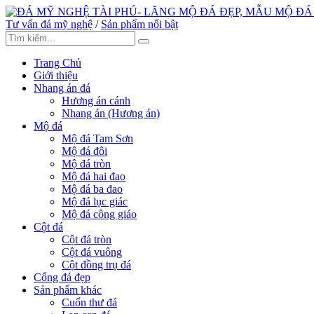
Tư vấn đá mỹ nghệ
/
Sản phẩm nổi bật
Trang Chủ
Giới thiệu
Nhang án đá
Hương án cánh
Nhang án (Hương án)
Mộ đá
Mộ đá Tam Sơn
Mộ đá đôi
Mộ đá tròn
Mộ đá hai đao
Mộ đá ba đao
Mộ đá lục giác
Mộ đá công giáo
Cột đá
Cột đá tròn
Cột đá vuông
Cột đồng trụ đá
Cổng đá đẹp
Sản phẩm khác
Cuốn thư đá