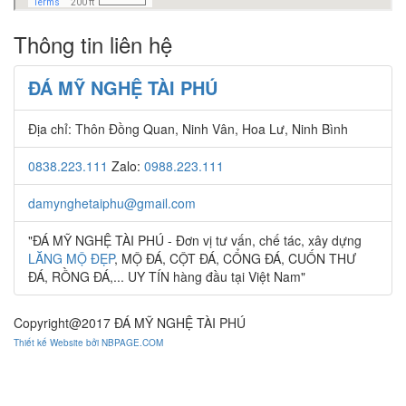
Thông tin liên hệ
ĐÁ MỸ NGHỆ TÀI PHÚ
Địa chỉ: Thôn Đồng Quan, Ninh Vân, Hoa Lư, Ninh Bình
0838.223.111
Zalo:
0988.223.111
damynghetaiphu@gmail.com
"ĐÁ MỸ NGHỆ TÀI PHÚ - Đơn vị tư vấn, chế tác, xây dựng
LĂNG MỘ ĐẸP
, MỘ ĐÁ, CỘT ĐÁ, CỔNG ĐÁ, CUỐN THƯ
ĐÁ, RỒNG ĐÁ,... UY TÍN hàng đầu tại Việt Nam"
Copyright@2017 ĐÁ MỸ NGHỆ TÀI PHÚ
Thiết kế Website bởi NBPAGE.COM