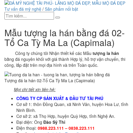
Tư vấn đá mỹ nghệ
/
Sản phẩm nổi bật
Mẫu tượng la hán bằng đá 02-
Tổ Ca Tỳ Ma La (Capimala)
Công ty chúng tôi Nhận thiết kế các Mẫu
tượng la hán
bằng đá nguyên khối với giá thành Hợp lý, hỗ trợ vận chuyển, thi
công, lắp đặt trên mọi địa hình và trên Toàn quốc.
Tượng đá la hán 02-Tổ Ca Tỳ Ma La (Capimala)
Mọi chi tiết xin liên hệ:
CÔNG TY CP SẢN XUẤT & ĐẦU TƯ TÀI PHÚ
Cơ sở 1: thôn Đồng Quan, xã Ninh Vân, huyện Hoa Lư, tỉnh
Ninh Bình.
Cơ sở 2: xã Thọ Hợp, huyện Quỳ Hợp, tỉnh Nghệ An.
Đại diện: Ông
Đào Sỹ Thi
Điện thoại:
0988.223.111 – 0838.223.111