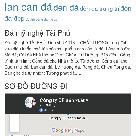
lan can đá
đèn đá
đèn
đèn đá trang trí
đá đẹp
đồ thờ bằng đá
mộ đá
Đá mỹ nghệ Tài Phú
Đá mỹ nghệ TÀI PHÚ, Đơn vị UY TÍN – CHẤT LƯỢNG trong lĩnh
vực điêu khắc, chế tác các sản phẩm cao cấp từ đá: Lăng mộ đá;
Mộ đá; Cột đá Nhà thờ họ/Đình Chùa, Từ Đường, Bảo điện, Công
trình tâm linh; Cổng đá cho Nhà thờ tổ, Từ đường, Cổng đá làng;
Cuốn thư đá; Lan can đá, Lư hương đá, Rồng đá, Chiếu Rồng đá,
Bàn ghế đá tự nhiên; Tượng phật đá,….
SƠ ĐỒ ĐƯỜNG ĐI