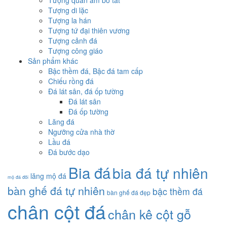
Tượng quan âm bồ tát
Tượng di lặc
Tượng la hán
Tượng tứ đại thiên vương
Tượng cảnh đá
Tượng công giáo
Sản phẩm khác
Bậc thềm đá, Bậc đá tam cấp
Chiếu rồng đá
Đá lát sân, đá ốp tường
Đá lát sân
Đá ốp tường
Lăng đá
Ngưỡng cửa nhà thờ
Lầu đá
Đá bước dạo
Bia đá
bia đá tự nhiên
lăng mộ đá
mộ đá đôi
bàn ghế đá tự nhiên
bậc thềm đá
bàn ghế đá đẹp
chân cột đá
chân kê cột gỗ