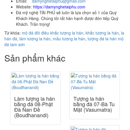
Email:
damynghetaiphu@gmail.com
Website:
https://damynghetaiphu.com
Đá mỹ nghệ TÀI PHÚ sẽ luôn là lựa chọn số 1 của Quý
Khách Hàng. Chúng tôi rất hân hạnh được đón tiếp Quý
Khách. Trân trọng!
Từ khóa:
mộ đá đôi
điêu khắc tượng la hán
,
khắc tượng la hán
,
la
hán đá
,
làm tượng la hán
,
mẫu tượng la hán
,
tượng đá la hán
mộ
đá tam sơn
Sản phẩm khác
Làm tượng la hán
Tượng la hán
bằng đá 08-Phật
bằng đá 07-Bà Tu
Đà Nan Đề
Mật (Vasumatra)
(Bouđhanandi)