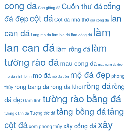
cong da
cổng
Cuốn thư đá
Con giống đá
cột đá
lan
đá đẹp
Cột đá nhà thờ
gia cong da
làm
can đá
Lang mo da
làm bia đá
làm cổng đá
lan can đá
làm
làm rồng đá
tường rào đá
mau cong da
mau cong da dep
mộ đá đẹp
mo đá
phong
mo da ninh binh
mộ đá tròn
rồng đá
rồng
rong bang da
rong da khoi
thủy
tường rào bằng đá
đá đẹp
tâm linh
tảng
tảng bồng đá
Tượng thờ đá
tượng cảnh đá
xây
cột đá
xây cổng đá
xem phong thủy