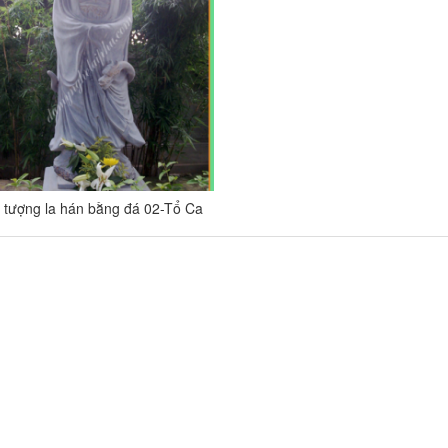
tượng la hán bằng đá 02-Tổ Ca
a La (Capimala)