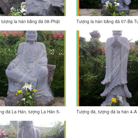
tượng la hán bằng đá 08-Phật
Tượng la hán bằng đá 07-Bà T
Nan Đề (Bouđhanandi)
(Vasumatra)
g đá La Hán, tượng La Hán 5-
Tượng đá, tượng đá la hán 4-A
ơng Na Hòa Tu (Sanakavasa)
Đà (Ananda)