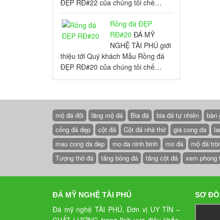
ĐẸP RĐ#22 của chúng tôi chế…
Rồng đá ĐẸP
RĐ#20
ĐÁ MỸ
NGHỆ TÀI PHÚ giới
thiệu tới Quý khách Mẫu Rồng đá
ĐẸP RĐ#20 của chúng tôi chế…
mộ đá đôi
lăng mộ đá
Bia đá
bia đá tự nhiên
bàn 
cổng đá đẹp
cột đá
Cột đá nhà thờ
gia cong da
la
mau cong da dep
mo da ninh binh
mo đá
mộ đá trò
Tượng thờ đá
tảng bồng đá
tảng cột đá
xem phong 
ĐÁ MỸ NGHỆ TÀI PHÚ
SƠ ĐỒ
Đá mỹ nghệ TÀI PHÚ, Đơn vị UY TÍN –
CHẤT LƯỢNG trong lĩnh vực điêu khắc,