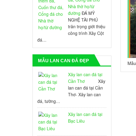
Nhà thờ họ/từ
đường
ĐÁ MỸ
NGHỆ TÀI PHÚ
trân trọng giới thiệu
công trình Xây Cột
đá…
MẪU LAN CAN ĐÁ ĐẸP
Mẫu 
Tỳ M
Xây lan can đá tại
Cần Thơ
Xây
lan can đá tại Cần
Thơ- Xây lan can
đá, tường…
Xây lan can đá tại
Bạc Liêu