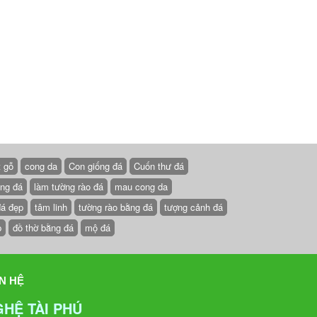
t gỗ
cong da
Con giống đá
Cuốn thư đá
ồng đá
làm tường rào đá
mau cong da
đá đẹp
tâm linh
tường rào bằng đá
tượng cảnh đá
p
đồ thờ bằng đá
mộ đá
N HỆ
GHỆ TÀI PHÚ