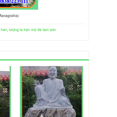
(Asvagosha)
a hán
,
tượng la hán
mộ đá tam sơn