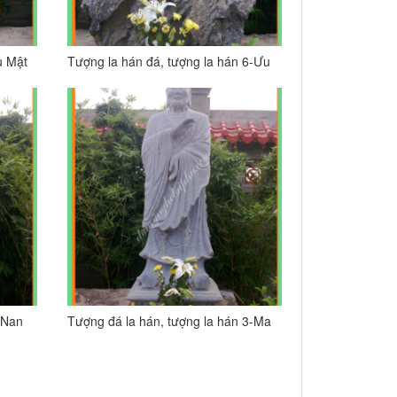
u Mật
Tượng la hán đá, tượng la hán 6-Ưu
Ba Cúc Đa (Upagupta)
 Nan
Tượng đá la hán, tượng la hán 3-Ma
Ha Ca Diếp (Mahakasyapa)