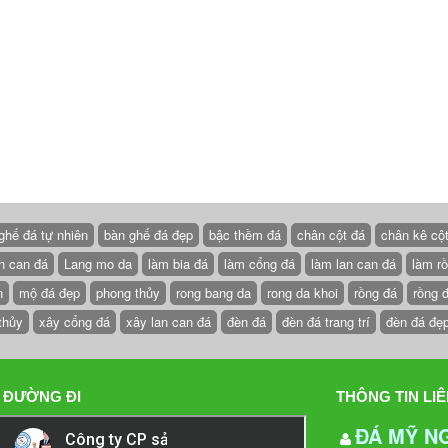
ghế đá tự nhiên
bàn ghế đá đẹp
bậc thềm đá
chân cột đá
chân kê cộ
n can đá
Lang mo da
làm bia đá
làm cổng đá
làm lan can đá
làm r
n
mộ đá đẹp
phong thủy
rong bang da
rong da khoi
rồng đá
rồng 
thủy
xây cổng đá
xây lan can đá
đèn đá
đèn đá trang trí
đèn đá đẹ
 ĐƯỜNG ĐI
THÔNG TIN LIÊ
ĐÁ MỸ N