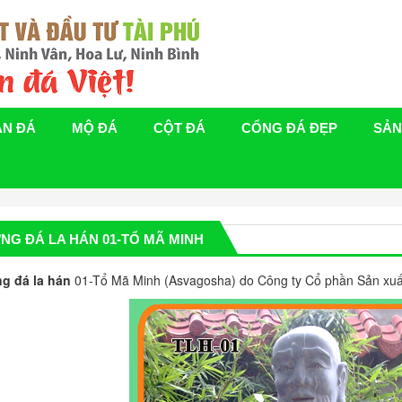
ÁN ĐÁ
MỘ ĐÁ
CỘT ĐÁ
CỔNG ĐÁ ĐẸP
SẢN
NG ĐÁ LA HÁN 01-TỔ MÃ MINH
g đá la hán
01-Tổ Mã Minh (Asvagosha) do Công ty Cổ phần Sản xuất