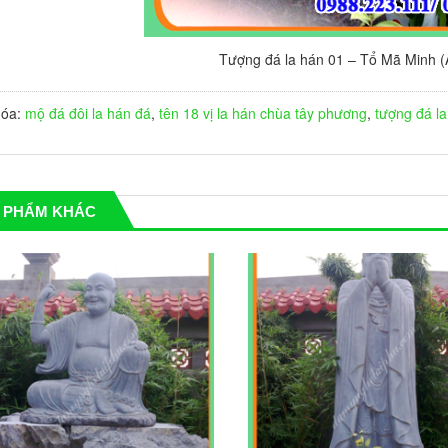
Tượng đá la hán 01 – Tổ Mã Minh 
hóa:
mộ đá đôi
la hán đá
,
tên 18 vị la hán chùa tây phương
,
tượng đá l
 PHẨM KHÁC