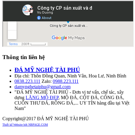
Thông tin liên hệ
ĐÁ MỸ NGHỆ TÀI PHÚ
Địa chỉ: Thôn Đồng Quan, Ninh Vân, Hoa Lư, Ninh Bình
0838.223.111
Zalo:
0988.223.111
damynghetaiphu@gmail.com
"ĐÁ MỸ NGHỆ TÀI PHÚ - Đơn vị tư vấn, chế tác, xây
dựng
LĂNG MỘ ĐẸP
, MỘ ĐÁ, CỘT ĐÁ, CỔNG ĐÁ,
CUỐN THƯ ĐÁ, RỒNG ĐÁ,... UY TÍN hàng đầu tại Việt
Nam"
Copyright@2017 ĐÁ MỸ NGHỆ TÀI PHÚ
Thiết kế Website bởi NBPAGE.COM