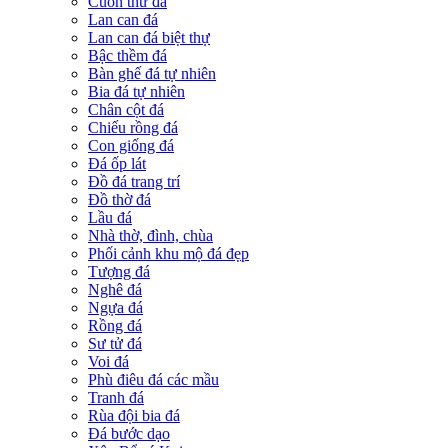
Cuốn thư đá
Lan can đá
Lan can đá biệt thự
Bậc thềm đá
Bàn ghế đá tự nhiên
Bia đá tự nhiên
Chân cột đá
Chiếu rồng đá
Con giống đá
Đá ốp lát
Đồ đá trang trí
Đồ thờ đá
Lầu đá
Nhà thờ, đình, chùa
Phối cảnh khu mộ đá đẹp
Tượng đá
Nghê đá
Ngựa đá
Rồng đá
Sư tử đá
Voi đá
Phù điêu đá các mầu
Tranh đá
Rùa đội bia đá
Đá bước dạo