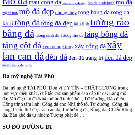
rào đá
mo đá
mau cong da
mo da ninh binh
mau cong da dep
mộ đá đẹp
rong bang da
rong da
phong thủy
mộ đá tròn
tường rào
rồng đá
rồng đá đẹp
khoi
tâm linh
bằng đá
tảng bồng đá
tượng cảnh đá
Tượng thờ đá
xây
tảng cột đá
xây cổng đá
xem phong thủy
lan can đá
đèn đá
đèn đá đẹp
đèn đá trang trí
đồ thờ bằng đá
mộ đá
Đá mỹ nghệ Tài Phú
Đá mỹ nghệ TÀI PHÚ, Đơn vị UY TÍN – CHẤT LƯỢNG trong
lĩnh vực điêu khắc, chế tác các sản phẩm cao cấp từ đá: Lăng mộ
đá; Mộ đá; Cột đá Nhà thờ họ/Đình Chùa, Từ Đường, Bảo điện,
Công trình tâm linh; Cổng đá cho Nhà thờ tổ, Từ đường, Cổng đá
làng; Cuốn thư đá; Lan can đá, Lư hương đá, Rồng đá, Chiếu Rồng
đá, Bàn ghế đá tự nhiên; Tượng phật đá,….
SƠ ĐỒ ĐƯỜNG ĐI