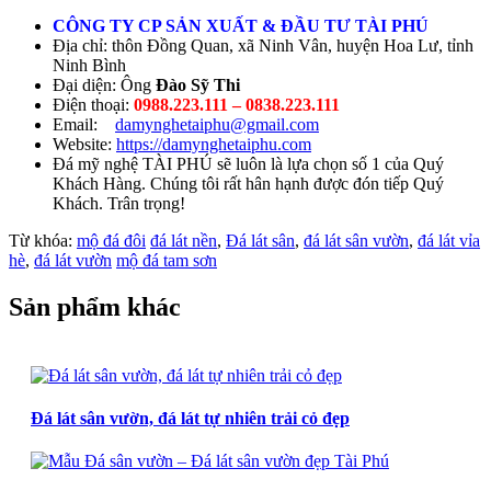
CÔNG TY CP SẢN XUẤT & ĐẦU TƯ TÀI PHÚ
Địa chỉ: thôn Đồng Quan, xã Ninh Vân, huyện Hoa Lư, tỉnh
Ninh Bình
Đại diện: Ông
Đào Sỹ Thi
Điện thoại:
0988.223.111 – 0838.223.111
Email:
damynghetaiphu@gmail.com
Website:
https://damynghetaiphu.com
Đá mỹ nghệ TÀI PHÚ sẽ luôn là lựa chọn số 1 của Quý
Khách Hàng. Chúng tôi rất hân hạnh được đón tiếp Quý
Khách. Trân trọng!
Từ khóa:
mộ đá đôi
đá lát nền
,
Đá lát sân
,
đá lát sân vườn
,
đá lát vỉa
hè
,
đá lát vườn
mộ đá tam sơn
Sản phẩm khác
Đá lát sân vườn, đá lát tự nhiên trải cỏ đẹp