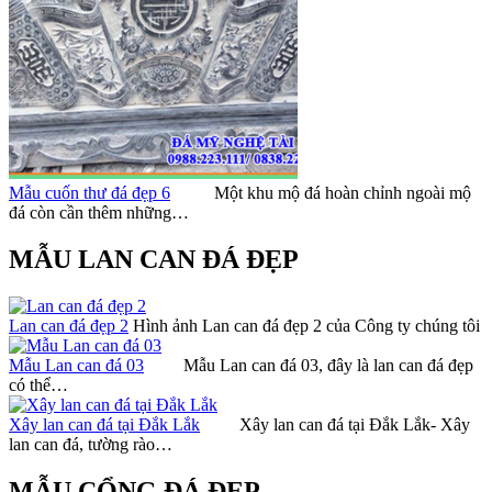
Mẫu cuốn thư đá đẹp 6
Một khu mộ đá hoàn chỉnh ngoài mộ
đá còn cần thêm những…
MẪU LAN CAN ĐÁ ĐẸP
Lan can đá đẹp 2
Hình ảnh Lan can đá đẹp 2 của Công ty chúng tôi
Mẫu Lan can đá 03
Mẫu Lan can đá 03, đây là lan can đá đẹp
có thể…
Xây lan can đá tại Đắk Lắk
Xây lan can đá tại Đắk Lắk- Xây
lan can đá, tường rào…
MẪU CỔNG ĐÁ ĐẸP