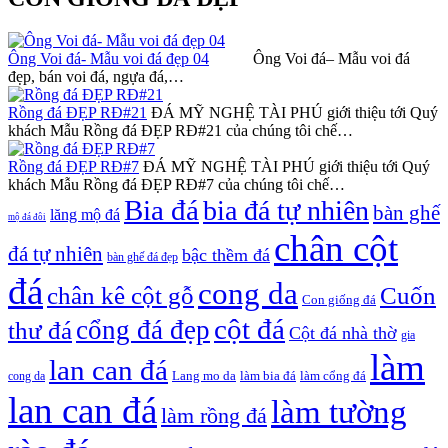
Ông Voi đá- Mẫu voi đá đẹp 04
Ông Voi đá– Mẫu voi đá
đẹp, bán voi đá, ngựa đá,…
Rồng đá ĐẸP RĐ#21
ĐÁ MỸ NGHỆ TÀI PHÚ giới thiệu tới Quý
khách Mẫu Rồng đá ĐẸP RĐ#21 của chúng tôi chế…
Rồng đá ĐẸP RĐ#7
ĐÁ MỸ NGHỆ TÀI PHÚ giới thiệu tới Quý
khách Mẫu Rồng đá ĐẸP RĐ#7 của chúng tôi chế…
Bia đá
bia đá tự nhiên
bàn ghế
lăng mộ đá
mộ đá đôi
chân cột
đá tự nhiên
bậc thềm đá
bàn ghế đá đẹp
đá
cong da
chân kê cột gỗ
Cuốn
Con giống đá
cột đá
cổng đá đẹp
thư đá
Cột đá nhà thờ
gia
làm
lan can đá
Lang mo da
làm bia đá
làm cổng đá
cong da
lan can đá
làm tường
làm rồng đá