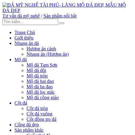
Tư vấn đá mỹ nghệ
/
Sản phẩm nổi bật
Trang Chủ
Giới thiệu
Nhang án đá
Hương án cánh
Nhang án (Hương án)
Mộ đá
Mộ đá Tam Sơn
Mộ đá đôi
Mộ đá tròn
Mộ đá hai đao
Mộ đá ba đao
Mộ đá lục giác
Mộ đá công giáo
Cột đá
Cột đá tròn
Cột đá vuông
Cột đồng trụ đá
Cổng đá đẹp
Sản phẩm khác