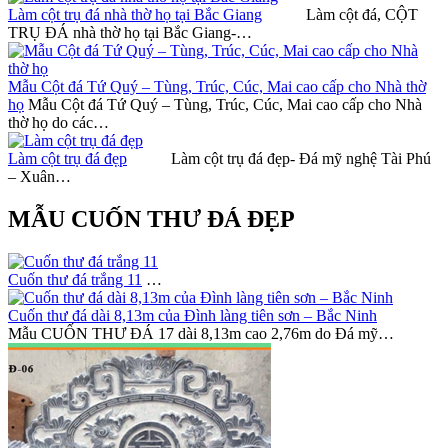
Làm cột trụ đá nhà thờ họ tại Bắc Giang
Làm cột đá, CỘT
TRỤ ĐÁ nhà thờ họ tại Bắc Giang-…
Mẫu Cột đá Tứ Quý – Tùng, Trúc, Cúc, Mai cao cấp cho Nhà thờ
họ
Mẫu Cột đá Tứ Quý – Tùng, Trúc, Cúc, Mai cao cấp cho Nhà
thờ họ do các…
Làm cột trụ đá đẹp
Làm cột trụ đá đẹp- Đá mỹ nghệ Tài Phú
– Xuân…
MẪU CUỐN THƯ ĐÁ ĐẸP
Cuốn thư đá trắng 11
…
Cuốn thư đá dài 8,13m của Đình làng tiên sơn – Bắc Ninh
Mẫu CUỐN THƯ ĐÁ 17 dài 8,13m cao 2,76m do Đá mỹ…