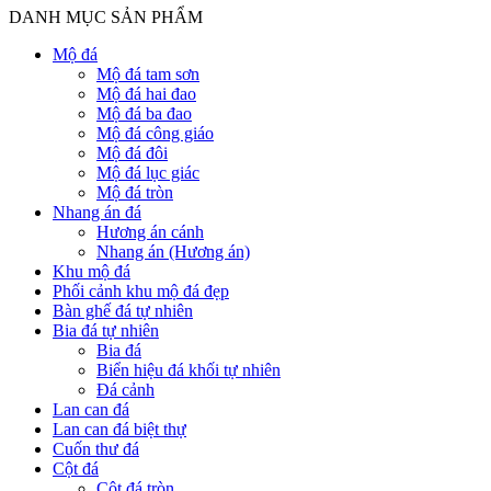
DANH MỤC SẢN PHẨM
Mộ đá
Mộ đá tam sơn
Mộ đá hai đao
Mộ đá ba đao
Mộ đá công giáo
Mộ đá đôi
Mộ đá lục giác
Mộ đá tròn
Nhang án đá
Hương án cánh
Nhang án (Hương án)
Khu mộ đá
Phối cảnh khu mộ đá đẹp
Bàn ghế đá tự nhiên
Bia đá tự nhiên
Bia đá
Biển hiệu đá khối tự nhiên
Đá cảnh
Lan can đá
Lan can đá biệt thự
Cuốn thư đá
Cột đá
Cột đá tròn