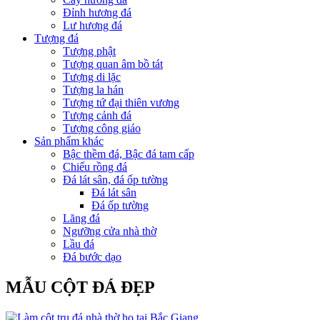
Đỉnh hương đá
Lư hương đá
Tượng đá
Tượng phật
Tượng quan âm bồ tát
Tượng di lặc
Tượng la hán
Tượng tứ đại thiên vương
Tượng cảnh đá
Tượng công giáo
Sản phẩm khác
Bậc thềm đá, Bậc đá tam cấp
Chiếu rồng đá
Đá lát sân, đá ốp tường
Đá lát sân
Đá ốp tường
Lăng đá
Ngưỡng cửa nhà thờ
Lầu đá
Đá bước dạo
MẪU CỘT ĐÁ ĐẸP