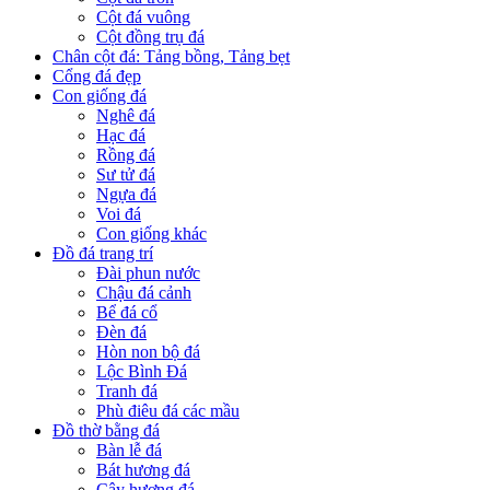
Cột đá vuông
Cột đồng trụ đá
Chân cột đá: Tảng bồng, Tảng bẹt
Cổng đá đẹp
Con giống đá
Nghê đá
Hạc đá
Rồng đá
Sư tử đá
Ngựa đá
Voi đá
Con giống khác
Đồ đá trang trí
Đài phun nước
Chậu đá cảnh
Bể đá cổ
Đèn đá
Hòn non bộ đá
Lộc Bình Đá
Tranh đá
Phù điêu đá các mầu
Đồ thờ bằng đá
Bàn lễ đá
Bát hương đá
Cây hương đá