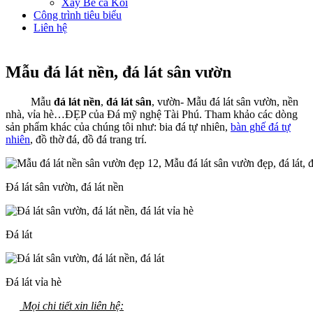
Xây Bể cá Koi
Công trình tiêu biểu
Liên hệ
Mẫu đá lát nền, đá lát sân vườn
Mẫu
đá lát nền
,
đá lát sân
, vườn- Mẫu đá lát sân vườn, nền
nhà, vỉa hè…ĐẸP của Đá mỹ nghệ Tài Phú. Tham khảo các dòng
sản phẩm khác của chúng tôi như: bia đá tự nhiên,
bàn ghế đá tự
nhiên
, đồ thờ đá, đồ đá trang trí.
Đá lát sân vườn, đá lát nền
Đá lát
Đá lát vỉa hè
Mọi chi tiết xin liên hệ: