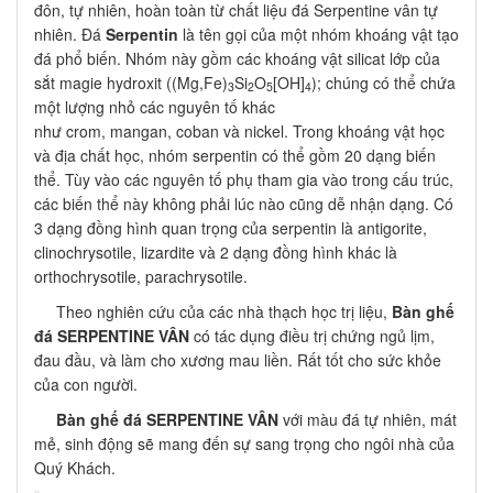
đôn, tự nhiên, hoàn toàn từ chất liệu đá Serpentine vân tự
nhiên. Đá
Serpentin
là tên gọi của một nhóm khoáng vật tạo
đá phổ biến. Nhóm này gồm các khoáng vật silicat lớp của
sắt magie hydroxit ((Mg,Fe)
Si
O
[OH]
); chúng có thể chứa
3
2
5
4
một lượng nhỏ các nguyên tố khác
như crom, mangan, coban và nickel. Trong khoáng vật học
và địa chất học, nhóm serpentin có thể gồm 20 dạng biến
thể. Tùy vào các nguyên tố phụ tham gia vào trong cấu trúc,
các biến thể này không phải lúc nào cũng dễ nhận dạng. Có
3 dạng đồng hình quan trọng của serpentin là antigorite,
clinochrysotile, lizardite và 2 dạng đồng hình khác là
orthochrysotile, parachrysotile.
Theo nghiên cứu của các nhà thạch học trị liệu,
Bàn ghế
đá SERPENTINE VÂN
có tác dụng điều trị chứng ngủ lịm,
đau đầu, và làm cho xương mau liền. Rất tốt cho sức khỏe
của con người.
Bàn ghế đá SERPENTINE VÂN
với màu đá tự nhiên, mát
mẻ, sinh động sẽ mang đến sự sang trọng cho ngôi nhà của
Quý Khách.