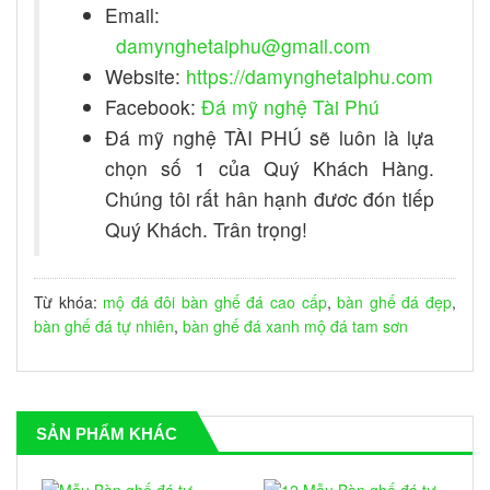
Email:
damynghetaiphu@gmail.com
Website:
https://damynghetaiphu.com
Facebook:
Đá mỹ nghệ Tài Phú
Đá mỹ nghệ TÀI PHÚ sẽ luôn là lựa
chọn số 1 của Quý Khách Hàng.
Chúng tôi rất hân hạnh đươc đón tiếp
Quý Khách. Trân trọng!
Từ khóa:
mộ đá đôi
bàn ghế đá cao cấp
,
bàn ghế đá đẹp
,
bàn ghế đá tự nhiên
,
bàn ghế đá xanh
mộ đá tam sơn
SẢN PHẨM KHÁC