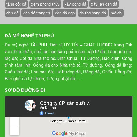
tảng cột đá
xem phong thủy
xây cổng đá
xây lan can đá
đèn đá
đèn đá trang trí
đèn đá đẹp
đồ thờ bằng đá
mộ đá
ĐÁ MỸ NGHỆ TÀI PHÚ
Đá mỹ nghệ TÀI PHÚ, Đơn vị UY TÍN – CHẤT LƯỢNG trong lĩnh
vực điêu khắc, chế tác các sản phẩm cao cấp từ đá: Lăng mộ đá;
Mộ đá; Cột đá Nhà thờ họ/Đình Chùa, Từ Đường, Bảo điện, Công
trình tâm linh; Cổng đá cho Nhà thờ tổ, Từ đường, Cổng đá làng;
Cuốn thư đá; Lan can đá, Lư hương đá, Rồng đá, Chiếu Rồng đá,
Bàn ghế đá tự nhiên; Tượng phật đá,….
SƠ ĐỒ ĐƯỜNG ĐI