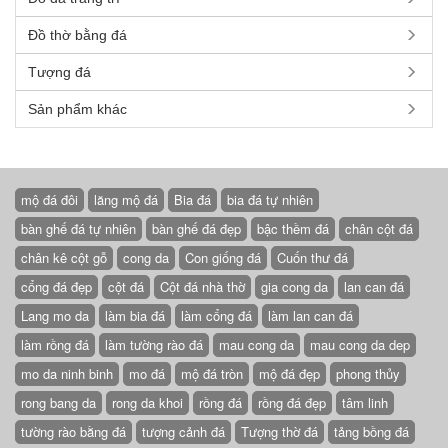
Đồ thờ bằng đá
Tượng đá
Sản phẩm khác
mộ đá đôi
lăng mộ đá
Bia đá
bia đá tự nhiên
bàn ghế đá tự nhiên
bàn ghế đá đẹp
bậc thềm đá
chân cột đá
chân kê cột gỗ
cong da
Con giống đá
Cuốn thư đá
cổng đá đẹp
cột đá
Cột đá nhà thờ
gia cong da
lan can đá
Lang mo da
làm bia đá
làm cổng đá
làm lan can đá
làm rồng đá
làm tường rào đá
mau cong da
mau cong da dep
mo da ninh binh
mo đá
mộ đá tròn
mộ đá đẹp
phong thủy
rong bang da
rong da khoi
rồng đá
rồng đá đẹp
tâm linh
tường rào bằng đá
tượng cảnh đá
Tượng thờ đá
tảng bồng đá