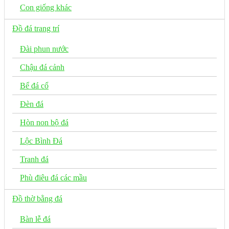
Con giống khác
Đồ đá trang trí
Đài phun nước
Chậu đá cảnh
Bể đá cổ
Đèn đá
Hòn non bộ đá
Lộc Bình Đá
Tranh đá
Phù điêu đá các mầu
Đồ thờ bằng đá
Bàn lễ đá