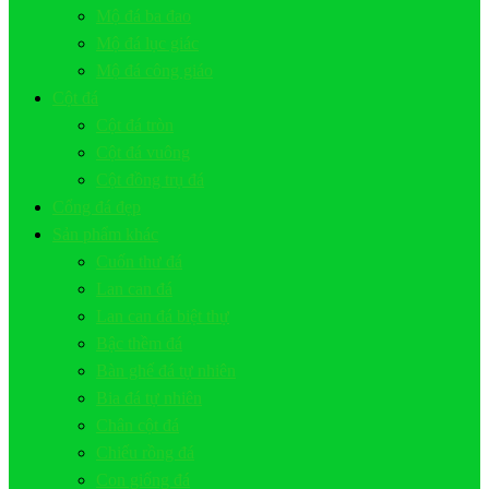
Mộ đá ba đao
Mộ đá lục giác
Mộ đá công giáo
Cột đá
Cột đá tròn
Cột đá vuông
Cột đồng trụ đá
Cổng đá đẹp
Sản phẩm khác
Cuốn thư đá
Lan can đá
Lan can đá biệt thự
Bậc thềm đá
Bàn ghế đá tự nhiên
Bia đá tự nhiên
Chân cột đá
Chiếu rồng đá
Con giống đá