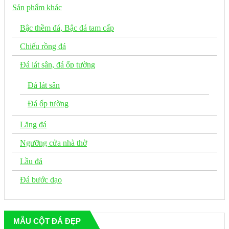
Sản phẩm khác
Bậc thềm đá, Bậc đá tam cấp
Chiếu rồng đá
Đá lát sân, đá ốp tường
Đá lát sân
Đá ốp tường
Lăng đá
Ngưỡng cửa nhà thờ
Lầu đá
Đá bước dạo
MẪU CỘT ĐÁ ĐẸP