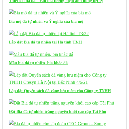
Thiết kế bia đá – văn bia tưởng niệm anh hùng liệt sỹ
Bia mộ đá tự nhiên và Ý nghĩa của bia mộ
Lắp đặt Bia đá tự nhiên tại Hà tĩnh T3/22
Mẫu bia đá tự nhiên, bia khắc đá
Lắp đặt Quyển sách đá vàng lưu niệm cho Công ty TNHH
Cresyn Hà Nội tại Bắc Ninh 4/6/21
Đặt Bia đá tự nhiên trắng nguyên khối cao cấp Tài Phú