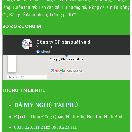
làng; Cuốn thư đá; Lan can đá, Lư hương đá, Rồng đá, Chiếu Rồng
đá, Bàn ghế đá tự nhiên; Tượng phật đá,….
SƠ ĐỒ ĐƯỜNG ĐI
THÔNG TIN LIÊN HỆ
ĐÁ MỸ NGHỆ TÀI PHÚ
Địa chỉ: Thôn Đồng Quan, Ninh Vân, Hoa Lư, Ninh Bình
0838.223.111
Zalo:
0988.223.111