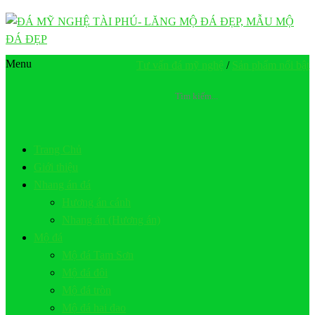
Menu
Tư vấn đá mỹ nghệ
/
Sản phẩm nổi bật
Trang Chủ
Giới thiệu
Nhang án đá
Hương án cánh
Nhang án (Hương án)
Mộ đá
Mộ đá Tam Sơn
Mộ đá đôi
Mộ đá tròn
Mộ đá hai đao