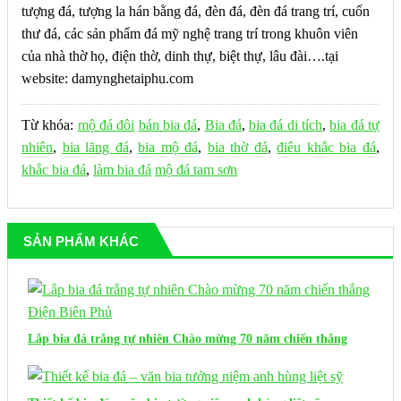
tượng đá, tượng la hán bằng đá, đèn đá, đèn đá trang trí, cuốn
thư đá, các sản phẩm đá mỹ nghệ trang trí trong khuôn viên
của nhà thờ họ, điện thờ, dinh thự, biệt thự, lâu đài….tại
website: damynghetaiphu.com
Từ khóa:
mộ đá đôi
bán bia đá
,
Bia đá
,
bia đá di tích
,
bia đá tự
nhiên
,
bia lăng đá
,
bia mộ đá
,
bia thờ đá
,
điêu khắc bia đá
,
khắc bia đá
,
làm bia đá
mộ đá tam sơn
SẢN PHẨM KHÁC
Lắp bia đá trắng tự nhiên Chào mừng 70 năm chiến thắng
Điện Biên Phủ