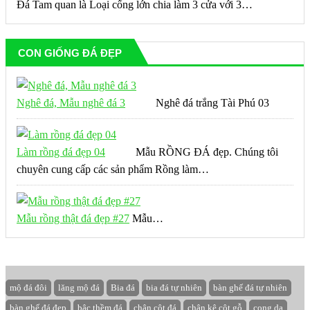
Đá Tam quan là Loại cổng lớn chia làm 3 cửa với 3…
CON GIỐNG ĐÁ ĐẸP
Nghê đá, Mẫu nghê đá 3
Nghê đá trắng Tài Phú 03
Làm rồng đá đẹp 04
Mẫu RỒNG ĐÁ đẹp. Chúng tôi
chuyên cung cấp các sản phẩm Rồng làm…
Mẫu rồng thật đá đẹp #27
Mẫu…
mộ đá đôi
lăng mộ đá
Bia đá
bia đá tự nhiên
bàn ghế đá tự nhiên
bàn ghế đá đẹp
bậc thềm đá
chân cột đá
chân kê cột gỗ
cong da