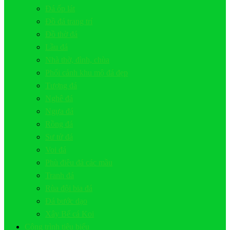
Đá ốp lát
Đồ đá trang trí
Đồ thờ đá
Lầu đá
Nhà thờ, đình, chùa
Phối cảnh khu mộ đá đẹp
Tượng đá
Nghê đá
Ngựa đá
Rồng đá
Sư tử đá
Voi đá
Phù điêu đá các mầu
Tranh đá
Rùa đội bia đá
Đá bước dạo
Xây Bể cá Koi
Công trình tiêu biểu