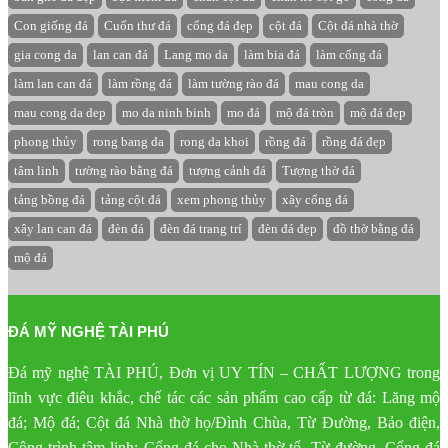
Con giống đá
Cuốn thư đá
cổng đá đẹp
cột đá
Cột đá nhà thờ
gia cong da
lan can đá
Lang mo da
làm bia đá
làm cổng đá
làm lan can đá
làm rồng đá
làm tường rào đá
mau cong da
mau cong da dep
mo da ninh binh
mo đá
mộ đá tròn
mộ đá đẹp
phong thủy
rong bang da
rong da khoi
rồng đá
rồng đá đẹp
tâm linh
tường rào bằng đá
tượng cảnh đá
Tượng thờ đá
tảng bồng đá
tảng cột đá
xem phong thủy
xây cổng đá
xây lan can đá
đèn đá
đèn đá trang trí
đèn đá đẹp
đồ thờ bằng đá
mộ đá
ĐÁ MỸ NGHỆ TÀI PHÚ
Đá mỹ nghệ TÀI PHÚ, Đơn vị UY TÍN – CHẤT LƯỢNG trong
lĩnh vực điêu khắc, chế tác các sản phẩm cao cấp từ đá: Lăng mộ
đá; Mộ đá; Cột đá Nhà thờ họ/Đình Chùa, Từ Đường, Bảo điện,
Công trình tâm linh; Cổng đá cho Nhà thờ tổ, Từ đường, Cổng đá