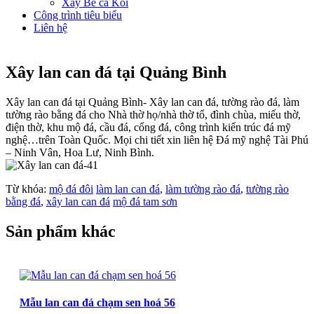
Xây Bể cá Koi
Công trình tiêu biểu
Liên hệ
Xây lan can đá tại Quảng Bình
Xây lan can đá tại Quảng Bình- Xây lan can đá, tường rào đá, làm
tường rào bằng đá cho Nhà thờ họ/nhà thờ tổ, đình chùa, miếu thờ,
điện thờ, khu mộ đá, cầu đá, cổng đá, công trình kiến trúc đá mỹ
nghệ…trên Toàn Quốc. Mọi chi tiết xin liên hệ Đá mỹ nghệ Tài Phú
– Ninh Vân, Hoa Lư, Ninh Bình.
Từ khóa:
mộ đá đôi
làm lan can đá
,
làm tường rào đá
,
tường rào
bằng đá
,
xây lan can đá
mộ đá tam sơn
Sản phẩm khác
Mẫu lan can đá chạm sen hoá 56