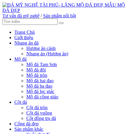
Tư vấn đá mỹ nghệ
/
Sản phẩm nổi bật
Trang Chủ
Giới thiệu
Nhang án đá
Hương án cánh
Nhang án (Hương án)
Mộ đá
Mộ đá Tam Sơn
Mộ đá đôi
Mộ đá tròn
Mộ đá hai đao
Mộ đá ba đao
Mộ đá lục giác
Mộ đá công giáo
Cột đá
Cột đá tròn
Cột đá vuông
Cột đồng trụ đá
Cổng đá đẹp
Sản phẩm khác