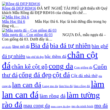
Rồng đá ĐẸP RĐ#16
ĐÁ MỸ NGHỆ TÀI PHÚ giới thiệu tới Quý
khách Mẫu Rồng đá ĐẸP RĐ#16 của chúng tôi chế…
Mẫu Hạc Đá 6
Mẫu Hạc Đá 6. Hạc là loài đứng đầu trong họ
lông vũ,…
Mẫu ngựa đá – Con giống đá 03
NGỰA ĐÁ, mẫu ngựa đá –
Con giống đá 03. Dưới đây là…
Bia đá
bia đá tự nhiên
bàn ghế
lăng mộ đá
mộ đá đôi
chân cột
đá tự nhiên
bậc thềm đá
bàn ghế đá đẹp
đá
cong da
chân kê cột gỗ
Cuốn
Con giống đá
cột đá
cổng đá đẹp
thư đá
Cột đá nhà thờ
gia
làm
lan can đá
Lang mo da
làm bia đá
làm cổng đá
cong da
lan can đá
làm tường
làm rồng đá
rào đá
mo đá
mau cong da
mo da ninh binh
mau cong da dep