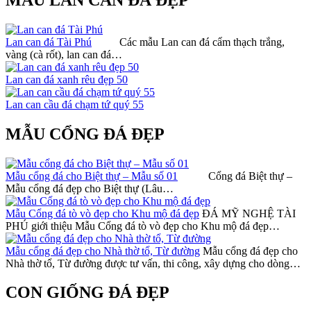
Lan can đá Tài Phú
Các mẫu Lan can đá cẩm thạch trắng,
vàng (cà rốt), lan can đá…
Lan can đá xanh rêu đẹp 50
Lan can cầu đá chạm tứ quý 55
MẪU CỔNG ĐÁ ĐẸP
Mẫu cổng đá cho Biệt thự – Mẫu số 01
Cổng đá Biệt thự –
Mẫu cổng đá đẹp cho Biệt thự (Lâu…
Mẫu Cổng đá tò vò đẹp cho Khu mộ đá đẹp
ĐÁ MỸ NGHỆ TÀI
PHÚ giới thiệu Mẫu Cổng đá tò vò đẹp cho Khu mộ đá đẹp…
Mẫu cổng đá đẹp cho Nhà thờ tổ, Từ đường
Mẫu cổng đá đẹp cho
Nhà thờ tổ, Từ đường được tư vấn, thi công, xây dựng cho dòng…
CON GIỐNG ĐÁ ĐẸP