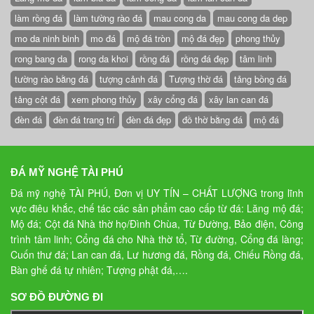
làm rồng đá
làm tường rào đá
mau cong da
mau cong da dep
mo da ninh binh
mo đá
mộ đá tròn
mộ đá đẹp
phong thủy
rong bang da
rong da khoi
rồng đá
rồng đá đẹp
tâm linh
tường rào bằng đá
tượng cảnh đá
Tượng thờ đá
tảng bồng đá
tảng cột đá
xem phong thủy
xây cổng đá
xây lan can đá
đèn đá
đèn đá trang trí
đèn đá đẹp
đồ thờ bằng đá
mộ đá
ĐÁ MỸ NGHỆ TÀI PHÚ
Đá mỹ nghệ TÀI PHÚ, Đơn vị UY TÍN – CHẤT LƯỢNG trong lĩnh
vực điêu khắc, chế tác các sản phẩm cao cấp từ đá: Lăng mộ đá;
Mộ đá; Cột đá Nhà thờ họ/Đình Chùa, Từ Đường, Bảo điện, Công
trình tâm linh; Cổng đá cho Nhà thờ tổ, Từ đường, Cổng đá làng;
Cuốn thư đá; Lan can đá, Lư hương đá, Rồng đá, Chiếu Rồng đá,
Bàn ghế đá tự nhiên; Tượng phật đá,….
SƠ ĐỒ ĐƯỜNG ĐI