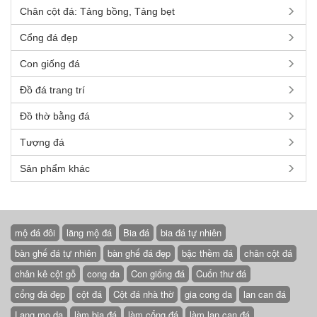
Chân cột đá: Tảng bồng, Tảng bẹt
Cổng đá đẹp
Con giống đá
Đồ đá trang trí
Đồ thờ bằng đá
Tượng đá
Sản phẩm khác
mộ đá đôi
lăng mộ đá
Bia đá
bia đá tự nhiên
bàn ghế đá tự nhiên
bàn ghế đá đẹp
bậc thềm đá
chân cột đá
chân kê cột gỗ
cong da
Con giống đá
Cuốn thư đá
cổng đá đẹp
cột đá
Cột đá nhà thờ
gia cong da
lan can đá
Lang mo da
làm bia đá
làm cổng đá
làm lan can đá