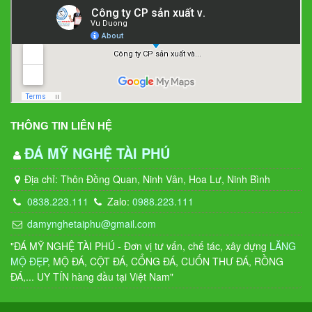
THÔNG TIN LIÊN HỆ
ĐÁ MỸ NGHỆ TÀI PHÚ
Địa chỉ: Thôn Đồng Quan, Ninh Vân, Hoa Lư, Ninh Bình
0838.223.111
Zalo:
0988.223.111
damynghetaiphu@gmail.com
"ĐÁ MỸ NGHỆ TÀI PHÚ - Đơn vị tư vấn, chế tác, xây dựng
LĂNG
MỘ ĐẸP
, MỘ ĐÁ, CỘT ĐÁ, CỔNG ĐÁ, CUỐN THƯ ĐÁ, RỒNG
ĐÁ,... UY TÍN hàng đầu tại Việt Nam"