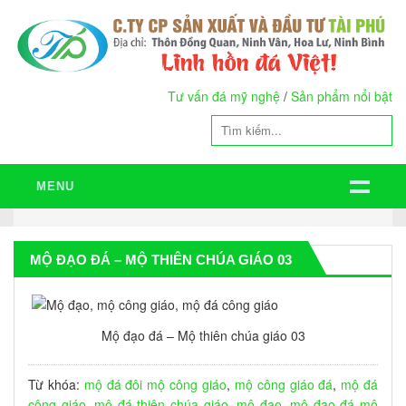
Tư vấn đá mỹ nghệ
/
Sản phẩm nổi bật
MENU
MỘ ĐẠO ĐÁ – MỘ THIÊN CHÚA GIÁO 03
Mộ đạo đá – Mộ thiên chúa giáo 03
Từ khóa:
mộ đá đôi
mộ công giáo
,
mộ công giáo đá
,
mộ đá
công giáo
,
mộ đá thiên chúa giáo
,
mộ đạo
,
mộ đao đá
mộ