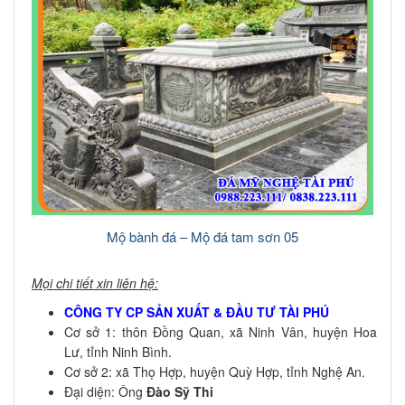
Mộ bành đá – Mộ đá tam sơn 05
Mọi chi tiết xin liên hệ:
CÔNG TY CP SẢN XUẤT & ĐẦU TƯ TÀI PHÚ
Cơ sở 1: thôn Đồng Quan, xã Ninh Vân, huyện Hoa
Lư, tỉnh Ninh Bình.
Cơ sở 2: xã Thọ Hợp, huyện Quỳ Hợp, tỉnh Nghệ An.
Đại diện: Ông
Đào Sỹ Thi