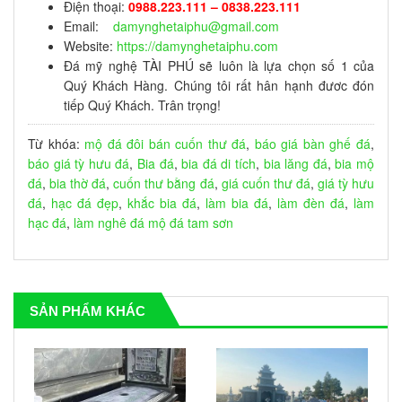
Điện thoại:
0988.223.111 – 0838.223.111
Email:
damynghetaiphu@gmail.com
Website:
https://damynghetaiphu.com
Đá mỹ nghệ TÀI PHÚ sẽ luôn là lựa chọn số 1 của
Quý Khách Hàng. Chúng tôi rất hân hạnh đươc đón
tiếp Quý Khách. Trân trọng!
Từ khóa:
mộ đá đôi
bán cuốn thư đá
,
báo giá bàn ghế đá
,
báo giá tỳ hưu đá
,
Bia đá
,
bia đá di tích
,
bia lăng đá
,
bia mộ
đá
,
bia thờ đá
,
cuốn thư bằng đá
,
giá cuốn thư đá
,
giá tỳ hưu
đá
,
hạc đá đẹp
,
khắc bia đá
,
làm bia đá
,
làm đèn đá
,
làm
hạc đá
,
làm nghê đá
mộ đá tam sơn
SẢN PHẨM KHÁC