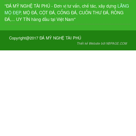
"ĐÁ MỸ NGHỆ TÀI PHÚ - Đơn vị tư vấn, chế tác, xây dựng
LĂNG
MỘ ĐẸP
, MỘ ĐÁ, CỘT ĐÁ, CỔNG ĐÁ, CUỐN THƯ ĐÁ, RỒNG
ĐÁ,... UY TÍN hàng đầu tại Việt Nam"
Copyright@2017 ĐÁ MỸ NGHỆ TÀI PHÚ
Thiết kế Website bởi NBPAGE.COM