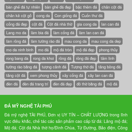
bàn ghế đá tự nhiên
bàn ghế đá đẹp
bậc thềm đá
chân cột đá
chân kê cột gỗ
cong da
Con giống đá
Cuốn thư đá
cổng đá đẹp
cột đá
Cột đá nhà thờ
gia cong da
lan can đá
Lang mo da
làm bia đá
làm cổng đá
làm lan can đá
làm rồng đá
làm tường rào đá
mau cong da
mau cong da dep
mo da ninh binh
mo đá
mộ đá tròn
mộ đá đẹp
phong thủy
rong bang da
rong da khoi
rồng đá
rồng đá đẹp
tâm linh
tường rào bằng đá
tượng cảnh đá
Tượng thờ đá
tảng bồng đá
tảng cột đá
xem phong thủy
xây cổng đá
xây lan can đá
đèn đá
đèn đá trang trí
đèn đá đẹp
đồ thờ bằng đá
mộ đá
ĐÁ MỸ NGHỆ TÀI PHÚ
Đá mỹ nghệ TÀI PHÚ, Đơn vị UY TÍN – CHẤT LƯỢNG trong lĩnh
vực điêu khắc, chế tác các sản phẩm cao cấp từ đá: Lăng mộ đá;
Mộ đá; Cột đá Nhà thờ họ/Đình Chùa, Từ Đường, Bảo điện, Công